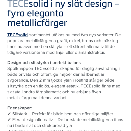
TECE
solid i ny slät design –
fyra eleganta
metallicfärger
TECEsolid
-sortimentet utökas nu med fyra nya varianter. De
populära metallicfärgerna grafit, nickel, brons och mässing
finns nu även med en slät yta – ett stilrent alternativ till de
tidigare versionerna med linje- eller diamantstruktur.
Design och slitstyrka i perfekt balans
Spolknappen TECEsolid är skapad för daglig användning i
både privata och offentliga miljöer där hållbarhet är
avgörande. Den 2 mm tjocka ytan i rostfritt stål ger både
slitstyrka och en tidlös, elegant estetik. TECEsolid finns med
slät yta i andra färgalternativ, och nu erbjuds även
metallicfärgerna i denna variant.
Egenskaper:
✔ Slitstark – Perfekt för både hem och offentliga miljöer
✔ Flera designalternativ – De borstade metallicfärgerna finns
nu i både slät och strukturerad yta