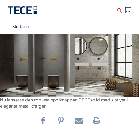
Breadcrumb
Skip to main content
Startsida
Nu lanseras den robusta spolknappen
TECE
solid med slät yta i
eleganta metallicfärger