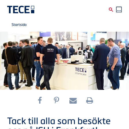
Breadcrumb
Skip to main content
Startsida
Tack till alla som besökte