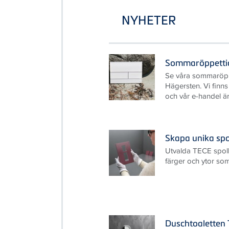
NYHETER
Sommaröppetti
Se våra sommaröpp
Hägersten. Vi finn
och vår e-handel är
Skapa unika sp
Utvalda TECE spolk
färger och ytor so
Duschtoaletten 