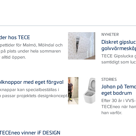
NYHETER
der hos TECE
Diskret gipslu
ettider för Malmö, Mölndal och
golvvärmeskå
s på plats under hela sommaren
TECE Gipslucka gö
 alltid öppen.
samtidigt som luc
STORIES
olknappar med eget färgval
Johan på Temar
nappar kan specialbeställas i
eget badrum
m passar projektets designkoncept.
Efter 30 år i VV
TECEneo när han
han varför.
TECEneo vinner iF DESIGN