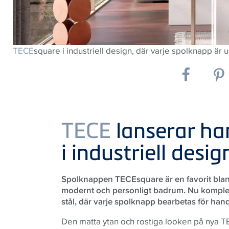
TECE
square i industriell design, där varje spolknapp är u
TECE
lanserar ha
i industriell desig
Spolknappen TECEsquare är en favorit bland
modernt och personligt badrum. Nu komplette
stål, där varje spolknapp bearbetas för hand
Den matta ytan och rostiga looken på nya 