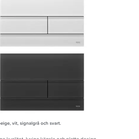
ige, vit, signalgrå och svart.
 kvalitet, lyxiga känsla och platta design.