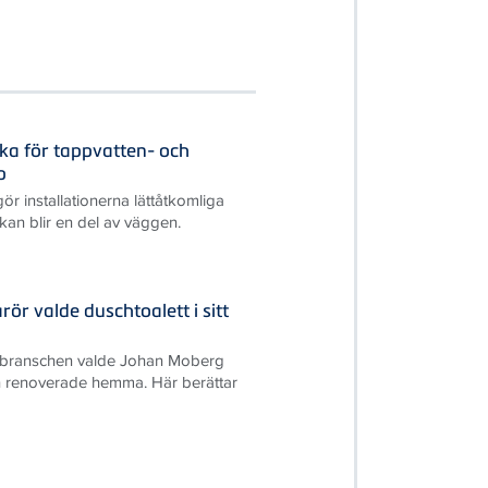
cka för tappvatten- och
p
r installationerna lättåtkomliga
kan blir en del av väggen.
ör valde duschtoalett i sitt
S-branschen valde Johan Moberg
 renoverade hemma. Här berättar