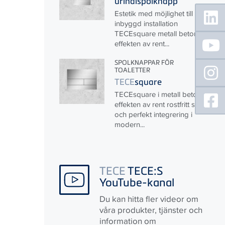
urinalspolknapp
Floating
Estetik med möjlighet till
Sidebar
inbyggd installation
TECE
square metall betonar
effekten av rent...
SPOLKNAPPAR FÖR
TOALETTER
TECE
square
TECE
square i metall betonar
effekten av rent rostfritt stål
och perfekt integrering i
modern...
TECE
TECE:S
YouTube-kanal
Du kan hitta fler videor om
våra produkter, tjänster och
information om