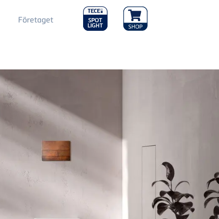
Main
Företaget
Menu
2