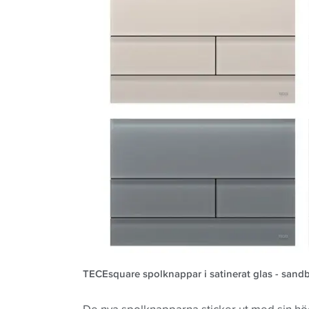
TECEsquare spolknappar i satinerat glas - sandbe
De nya spolknapparna sticker ut med sin höga