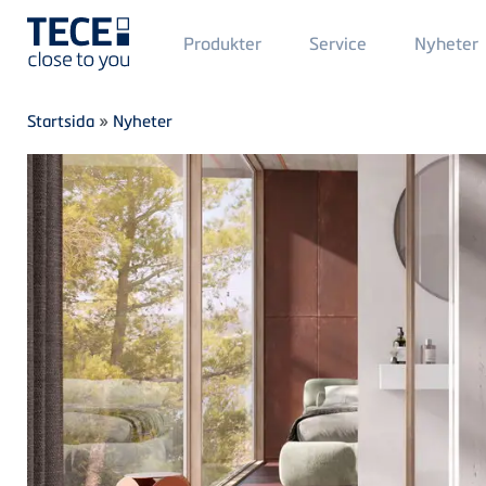
Main
Produkter
Service
Nyheter
Menü
1
Skip to main content
Breadcrumb
Startsida
»
Nyheter