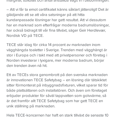
marginal, soliditet och antal anställda vägs in i bedömningen.
– Att vi får ta emot certifikatet känns såklart jätteroligt! Det är
glädjande att se att våra satsningar på att hitta
kundanpassade lösningar har gett resultat. Att vi dessutom
har en marknad som efterfrågar moderna badrumslösningar,
har också bidragit till vår fina tillväxt, säger Geir Herdlevær,
Nordisk VD på TECE.
TECE står idag för cirka 14 procent av marknaden inom
vägghängda toaletter i Sverige. Trenden med vägghängt är
stor i Europa och i takt med att privatpersoner och företag i
Norden investerar i lyxigare, mer moderna badrum, börjar
den trenden även nå hit.
Ett av TECEs stora genombrott på den svenska marknaden
är innovationen TECE Safetybag – en lösning där tätskiktet
sitter förmonterat på inbyggnadsfixturen, vilket sparar tid för
både plattsättaren och installatören. Och även om företaget
erbjuder produkter för såväl tappvatten som golvvärme, så
är det framför allt TECE Safetybag som har gett TECE en
unik ställning på marknaden.
Hela TECE-koncernen har haft en stark tillväxt de senaste 10