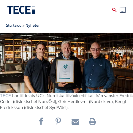
Breadcrumb
Skip to main content
Startsida
»
Nyheter
TECE
har tilldelats UC:s Nordiska tillväxtcertifikat, från vänster Fredrik
Ceder (distriktschef Norr/Öst), Geir Herdlevær (Nordisk vd), Bengt
Fredriksson (distriktschef Syd/Väst).