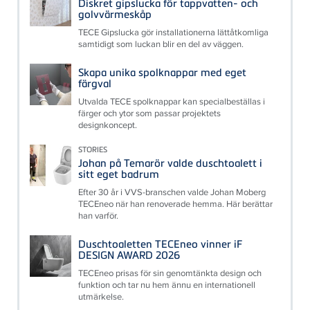
Diskret gipslucka för tappvatten- och
golvvärmeskåp
TECE Gipslucka gör installationerna lättåtkomliga
samtidigt som luckan blir en del av väggen.
Skapa unika spolknappar med eget
färgval
Utvalda TECE spolknappar kan specialbeställas i
färger och ytor som passar projektets
designkoncept.
STORIES
Johan på Temarör valde duschtoalett i
sitt eget badrum
Efter 30 år i VVS-branschen valde Johan Moberg
TECEneo när han renoverade hemma. Här berättar
han varför.
Duschtoaletten TECEneo vinner iF
DESIGN AWARD 2026
TECEneo prisas för sin genomtänkta design och
funktion och tar nu hem ännu en internationell
utmärkelse.