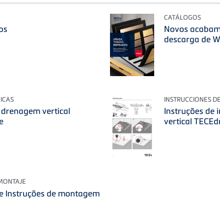
CATÁLOGOS
os
Novos acabame
descarga de WC
ICAS
INSTRUCCIONES D
e drenagem vertical
Instruções de 
e
vertical TECEd
 MONTAJE
le Instruções de montagem