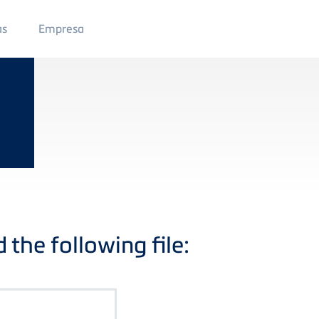
Main
as
Empresa
Menu
2
the following file: