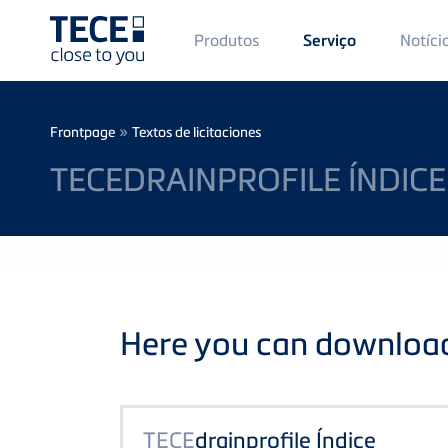
Main
Produtos
Notíci
Serviço
Menü
1
Skip to main content
Breadcrumb
»
Frontpage
Textos de licitaciones
TECEDRAINPROFILE ÍNDICE
Here you can download 
TECE
drainprofile Índice