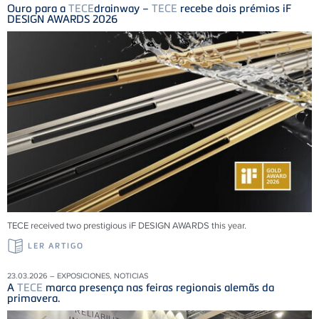
Ouro para a
TECE
drainway –
TECE
recebe dois prémios iF
DESIGN AWARDS 2026
TECE received two prestigious iF DESIGN AWARDS this year.
LER ARTIGO
23.03.2026 – EXPOSICIONES, NOTICIAS
A
TECE
marca presença nas feiras regionais alemãs da
primavera.