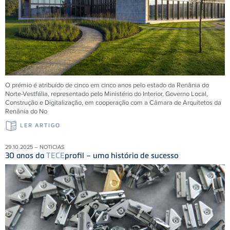
O prémio é atribuído de cinco em cinco anos pelo estado da Renânia do
Norte-Vestfália, representado pelo Ministério do Interior, Governo Local,
Construção e Digitalização, em cooperação com a Câmara de Arquitetos da
Renânia do No
LER ARTIGO
29.10.2025 – NOTICIAS
30 anos da
TECE
profil – uma história de sucesso