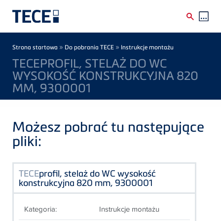
Skip to main content
Breadcrumb
»
»
Strona startowa
Do pobrania TECE
Instrukcje montażu
TECEPROFIL, STELAŻ DO WC
WYSOKOŚĆ KONSTRUKCYJNA 820
MM, 9300001
Możesz pobrać tu następujące
pliki:
TECE
profil, stelaż do WC wysokość
konstrukcyjna 820 mm, 9300001
Kategoria:
Instrukcje montażu