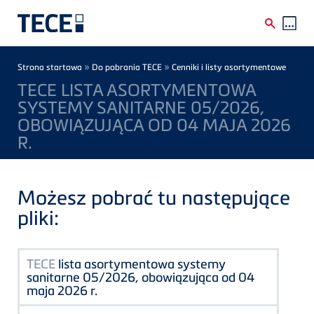
Skip to main content
Breadcrumb
»
»
Strona startowa
Do pobrania TECE
Cenniki i listy asortymentowe
TECE LISTA ASORTYMENTOWA
SYSTEMY SANITARNE 05/2026,
OBOWIĄZUJĄCA OD 04 MAJA 2026
R.
Możesz pobrać tu następujące
pliki:
TECE
lista asortymentowa systemy
sanitarne 05/2026, obowiązująca od 04
maja 2026 r.