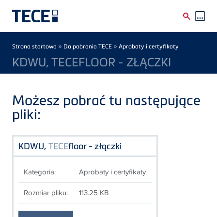
Skip to main content
Breadcrumb
»
»
Strona startowa
Do pobrania TECE
Aprobaty i certyfikaty
KDWU, TECEFLOOR - ZŁĄCZKI
Możesz pobrać tu następujące
pliki:
KDWU,
TECE
floor - złączki
Kategoria:
Aprobaty i certyfikaty
Rozmiar pliku:
113.25 KB