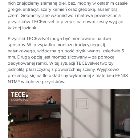
nich znajdziemy złamaną biel, beż, modny w ostatnim czasie
greige, antracyt, szary kamień oraz głęboką, aksamitną
czerń. Geometryczne wzornictwo i matowa powierzchnia
przycisków
TECE
velvet to przepis na nowoczesny wygląd
każdej łazienki.
Przyciski
TECE
velvet mogą być montowane na dwa
sposoby. W przypadku montażu tradycyjnego, tj.
natynkowego, widoczna grubość płytki wynosi zaledwie 5
mm. Drugą opcją jest montaż zlicowany – za pomocą
dedykowanej ramki. W tej sytuacji
TECE
velvet tworzy
jednolitą płaszczyznę z powierzchnią ściany. Wyjątkowo
prezentują się na tle okładziny wykonanej z materiału FENIX
NTM® w kolorze przycisków.