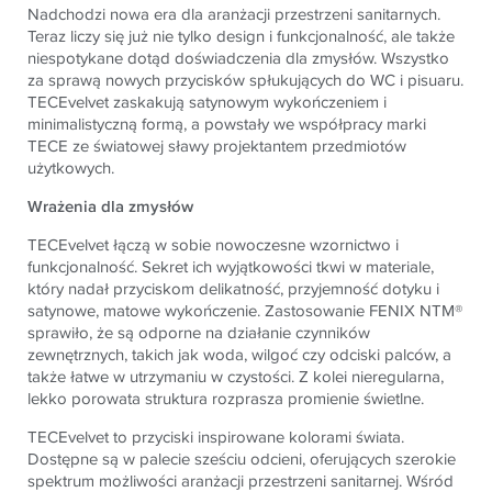
Nadchodzi nowa era dla aranżacji przestrzeni sanitarnych.
Teraz liczy się już nie tylko design i funkcjonalność, ale także
niespotykane dotąd doświadczenia dla zmysłów. Wszystko
za sprawą nowych przycisków spłukujących do WC i pisuaru.
TECE
velvet zaskakują satynowym wykończeniem i
minimalistyczną formą, a powstały we współpracy marki
TECE
ze światowej sławy projektantem przedmiotów
użytkowych.
Wrażenia dla zmysłów
TECE
velvet łączą w sobie nowoczesne wzornictwo i
funkcjonalność. Sekret ich wyjątkowości tkwi w materiale,
który nadał przyciskom delikatność, przyjemność dotyku i
satynowe, matowe wykończenie. Zastosowanie FENIX NTM®
sprawiło, że są odporne na działanie czynników
zewnętrznych, takich jak woda, wilgoć czy odciski palców, a
także łatwe w utrzymaniu w czystości. Z kolei nieregularna,
lekko porowata struktura rozprasza promienie świetlne.
TECE
velvet to przyciski inspirowane kolorami świata.
Dostępne są w palecie sześciu odcieni, oferujących szerokie
spektrum możliwości aranżacji przestrzeni sanitarnej. Wśród