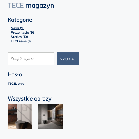
TECE
magazyn
Kategorie
News (18)
Prezentacje (9)
Stories (10)
TECEnews (1)
Hasła
TECEvelvet
Wszystkie obrazy