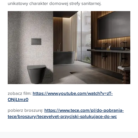
unikatowy charakter domowej strefy sanitarnej.
zobacz film:
https://www.youtube.com/watch?v=zT-
ONjLtmz0
pobierz broszurę:
https://www.tece.com/pl/do-pobrania-
tece/broszury/tecevelvet-przyciski-splukujace-do-wc