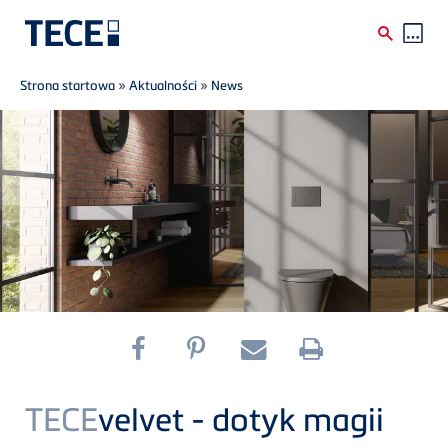
Breadcrumb
Skip to main content
Strona startowa
»
Aktualności
»
News
TECE
velvet - dotyk magii