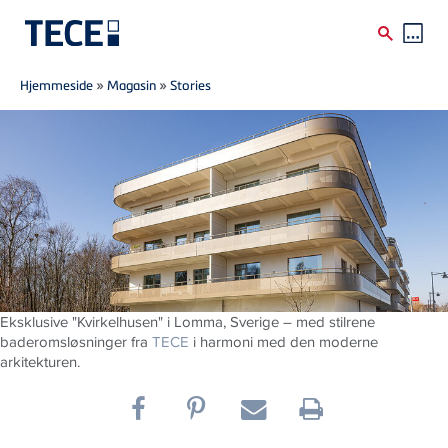
Breadcrumb
Skip to main content
Hjemmeside
»
Magasin
»
Stories
Eksklusive "Kvirkelhusen" i Lomma, Sverige – med stilrene
baderomsløsninger fra
TECE
i harmoni med den moderne
arkitekturen.