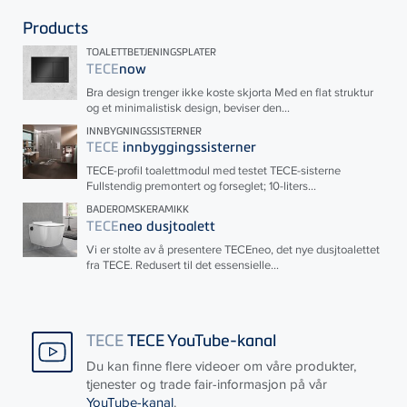
Products
TOALETTBETJENINGSPLATER
TECE
now
Bra design trenger ikke koste skjorta Med en flat struktur
og et minimalistisk design, beviser den...
INNBYGNINGSSISTERNER
TECE
innbyggingssisterner
TECE
-profil toalettmodul med testet
TECE
-sisterne
Fullstendig premontert og forseglet; 10-liters...
BADEROMSKERAMIKK
TECE
neo dusjtoalett
Vi er stolte av å presentere
TECE
neo, det nye dusjtoalettet
fra
TECE
. Redusert til det essensielle...
TECE
TECE YouTube-kanal
Du kan finne flere videoer om våre produkter,
tjenester og trade fair-informasjon på vår
YouTube-kanal
.