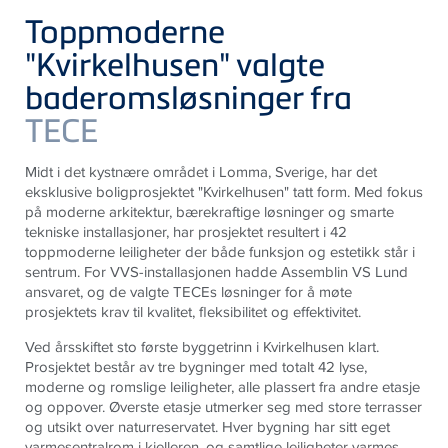
Toppmoderne
"Kvirkelhusen" valgte
baderomsløsninger fra
TECE
Midt i det kystnære området i Lomma,
Sverige
, har det
eksklusive boligprosjektet "Kvirkelhusen" tatt form. Med fokus
på moderne arkitektur, bærekraftige løsninger og smarte
tekniske installasjoner, har prosjektet resultert i 42
toppmoderne leiligheter der både funksjon og estetikk står i
sentrum. For VVS-installasjonen hadde Assemblin VS Lund
ansvaret, og de valgte TECEs løsninger for å møte
prosjektets krav til kvalitet, fleksibilitet og effektivitet.
Ved årsskiftet sto første byggetrinn i Kvirkelhusen klart.
Prosjektet består av tre bygninger med totalt 42 lyse,
moderne og romslige leiligheter, alle plassert fra andre etasje
og oppover. Øverste etasje utmerker seg med store terrasser
og utsikt over naturreservatet. Hver bygning har sitt eget
varmesentralrom i kjelleren, og samtlige leiligheter varmes