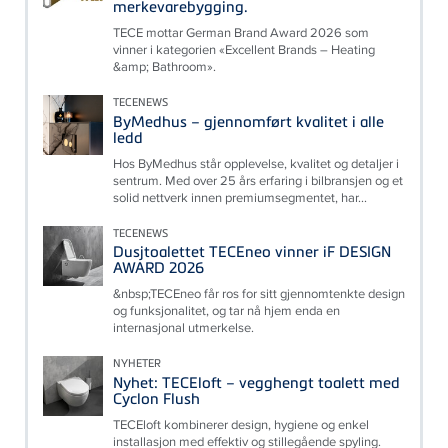
merkevarebygging.
TECE mottar German Brand Award 2026 som
vinner i kategorien «Excellent Brands – Heating
&amp; Bathroom».
TECENEWS
ByMedhus – gjennomført kvalitet i alle
ledd
Hos ByMedhus står opplevelse, kvalitet og detaljer i
sentrum. Med over 25 års erfaring i bilbransjen og et
solid nettverk innen premiumsegmentet, har...
TECENEWS
Dusjtoalettet TECEneo vinner iF DESIGN
AWARD 2026
&nbsp;TECEneo får ros for sitt gjennomtenkte design
og funksjonalitet, og tar nå hjem enda en
internasjonal utmerkelse.
NYHETER
Nyhet: TECEloft – vegghengt toalett med
Cyclon Flush
TECEloft kombinerer design, hygiene og enkel
installasjon med effektiv og stillegående spyling.