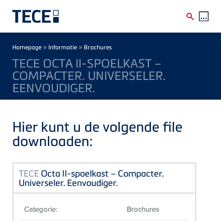
Skip to main content
Breadcrumb
»
»
Homepage
Informatie
Brochures
TECE OCTA II-SPOELKAST –
COMPACTER. UNIVERSELER.
EENVOUDIGER.
Hier kunt u de volgende file
downloaden:
TECE
Octa II-spoelkast – Compacter.
Universeler. Eenvoudiger.
Categorie:
Brochures