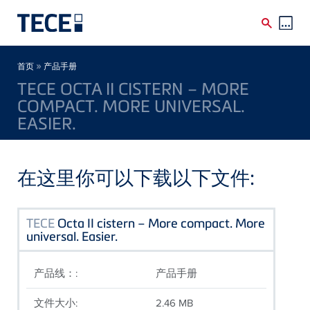
Skip to main content
Breadcrumb
»
首页
产品手册
TECE OCTA II CISTERN – MORE
COMPACT. MORE UNIVERSAL.
EASIER.
在这里你可以下载以下文件:
TECE
Octa II cistern – More compact. More
universal. Easier.
产品线：:
产品手册
文件大小:
2.46 MB