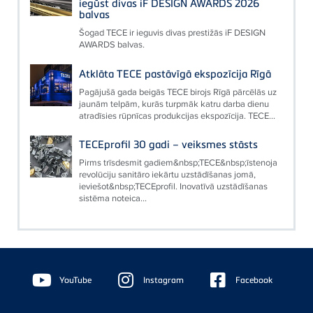
iegūst divas iF DESIGN AWARDS 2026
balvas
Šogad TECE ir ieguvis divas prestižās iF DESIGN
AWARDS balvas.
Atklāta TECE pastāvīgā ekspozīcija Rīgā
Pagājušā gada beigās TECE birojs Rīgā pārcēlās uz
jaunām telpām, kurās turpmāk katru darba dienu
atradīsies rūpnīcas produkcijas ekspozīcija. TECE...
TECEprofil 30 gadi – veiksmes stāsts
Pirms trīsdesmit gadiem&nbsp;TECE&nbsp;īstenoja
revolūciju sanitāro iekārtu uzstādīšanas jomā,
ieviešot&nbsp;TECEprofil. Inovatīvā uzstādīšanas
sistēma noteica...
Floating
Sidebar
YouTube
Instagram
Facebook