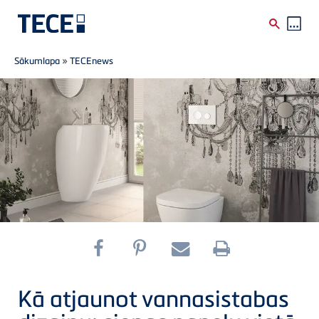
Breadcrumb
Skip to main content
Sākumlapa
»
TECEnews
Kā atjaunot vannasistabas