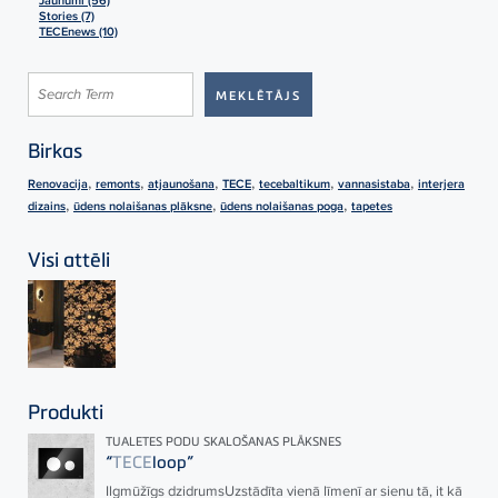
Stories (7)
TECEnews (10)
Birkas
,
,
,
,
,
,
Renovacija
remonts
atjaunošana
TECE
tecebaltikum
vannasistaba
interjera
,
,
,
dizains
ūdens nolaišanas plāksne
ūdens nolaišanas poga
tapetes
Visi attēli
Produkti
TUALETES PODU SKALOŠANAS PLĀKSNES
“
TECE
loop”
Ilgmūžīgs dzidrumsUzstādīta vienā līmenī ar sienu tā, it kā