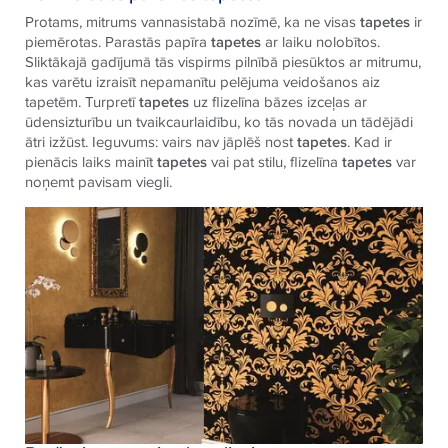
Protams, mitrums vannasistabā nozīmē, ka ne visas
tapetes
ir
piemērotas. Parastās papīra
tapetes
ar laiku nolobītos.
Sliktākajā gadījumā tās vispirms pilnībā piesūktos ar mitrumu,
kas varētu izraisīt nepamanītu pelējuma veidošanos aiz
tapetēm. Turpretī
tapetes
uz flizelīna bāzes izceļas ar
ūdensizturību un tvaikcaurlaidību, ko tās novada un tādējādi
ātri izžūst. Ieguvums: vairs nav jāplēš nost
tapetes
. Kad ir
pienācis laiks mainīt
tapetes
vai pat stilu, flizelīna
tapetes
var
noņemt pavisam viegli.