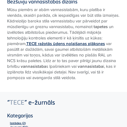
Bezšuvju vannasistabas dizains
Mūsu piemērs ar abām vannasistabām, kuru platība ir
vienāda, skaidri parāda, cik iespaidīgas var būt stila izmaiņas.
Kādreizējo baroka stila vannasistabu var pārveidot par
mūsdienīgu un greznu vannasistabu, nomainot
tapetes
un
izvēloties atbilstošus piederumus. Tādējādi mājokļa
tehnoloģiju kontroles elementi ir kā ķirsītis uz kūkas:
piemēram,
TECE
ražotās ūdens nolaišanas plāksnes
var
pasūtīt ar dažādām, savai gaumei atbilstošām metāliskām
virsmām vai toņos, kādus var izvēlēties no plašās RAL un
NCS krāsu paletes. Līdz ar to tas paver pilnīgi jaunu dizaina
brīvību
vannasistaba
s īpašniekam vai
vannasistaba
i, kas ir
izplānota līdz vissīkākajai detaļai. Nav svarīgi, vai tā ir
pompoza vai avangarda stilā veidota.
“
TECE
” e-žurnāls
Kategorijas
Izstādes (2)
Jaunumi (56)