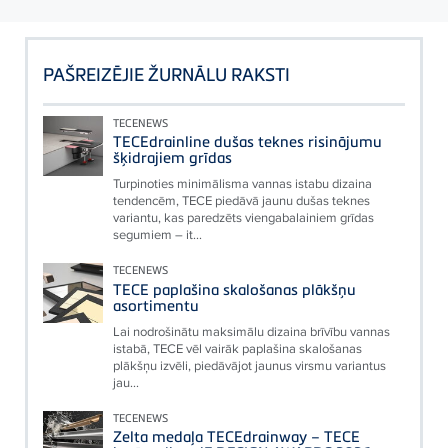
PAŠREIZĒJIE ŽURNĀLU RAKSTI
TECENEWS
TECEdrainline dušas teknes risinājumu
šķidrajiem grīdas
Turpinoties minimālisma vannas istabu dizaina
tendencēm, TECE piedāvā jaunu dušas teknes
variantu, kas paredzēts viengabalainiem grīdas
segumiem – it...
TECENEWS
TECE paplašina skalošanas plākšņu
asortimentu
Lai nodrošinātu maksimālu dizaina brīvību vannas
istabā, TECE vēl vairāk paplašina skalošanas
plākšņu izvēli, piedāvājot jaunus virsmu variantus
jau...
TECENEWS
Zelta medaļa TECEdrainway – TECE