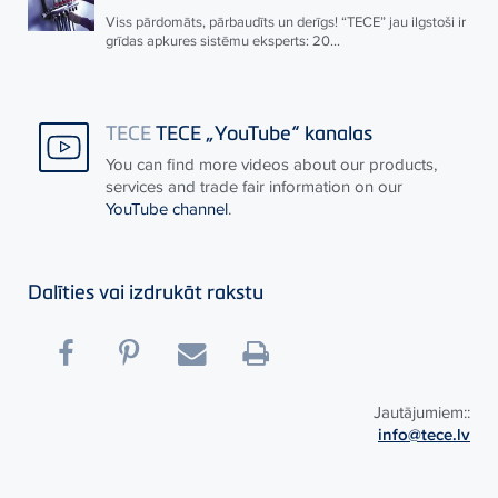
Viss pārdomāts, pārbaudīts un derīgs! “
TECE
” jau ilgstoši ir
grīdas apkures sistēmu eksperts: 20...
TECE
TECE „YouTube“ kanalas
You can find more videos about our products,
services and trade fair information on our
YouTube channel
.
Dalīties vai izdrukāt rakstu
Jautājumiem::
info@tece.lv