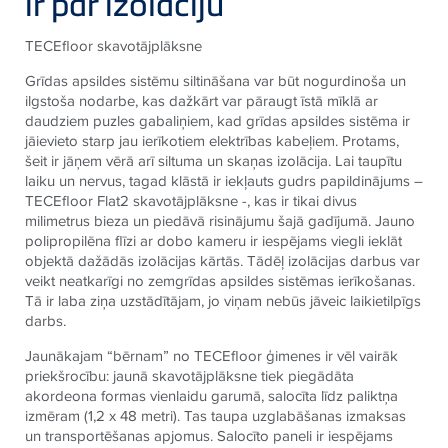
ir par izolāciju
TECE
floor skavotājplāksne
Grīdas apsildes sistēmu siltināšana var būt nogurdinoša un
ilgstoša nodarbe, kas dažkārt var pāraugt īstā mīklā ar
daudziem puzles gabaliņiem, kad grīdas apsildes sistēma ir
jāievieto starp jau ierīkotiem elektrības kabeļiem. Protams,
šeit ir jāņem vērā arī siltuma un skaņas izolācija. Lai taupītu
laiku un nervus, tagad klāstā ir iekļauts gudrs papildinājums –
TECE
floor Flat2 skavotājplāksne ‒, kas ir tikai divus
milimetrus bieza un piedāvā risinājumu šajā gadījumā. Jauno
polipropilēna flīzi ar dobo kameru ir iespējams viegli ieklāt
objektā dažādās izolācijas kārtās. Tādēļ izolācijas darbus var
veikt neatkarīgi no zemgrīdas apsildes sistēmas ierīkošanas.
Tā ir laba ziņa uzstādītājam, jo viņam nebūs jāveic laikietilpīgs
darbs.
Jaunākajam “bērnam” no
TECE
floor ģimenes ir vēl vairāk
priekšrocību: jaunā skavotājplāksne tiek piegādāta
akordeona formas vienlaidu garumā, salocīta līdz paliktņa
izmēram (1,2 x 48 metri). Tas taupa uzglabāšanas izmaksas
un transportēšanas apjomus. Salocīto paneli ir iespējams