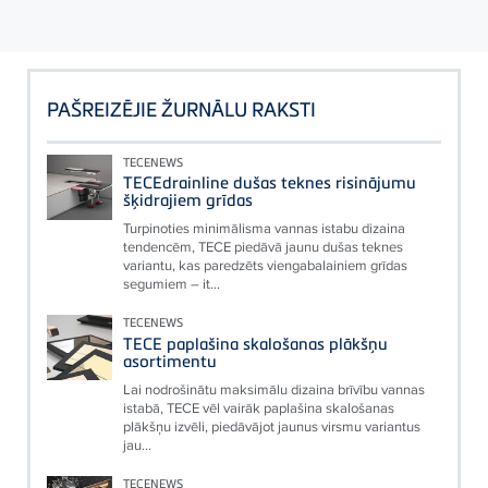
PAŠREIZĒJIE ŽURNĀLU RAKSTI
TECENEWS
TECEdrainline dušas teknes risinājumu
šķidrajiem grīdas
Turpinoties minimālisma vannas istabu dizaina
tendencēm, TECE piedāvā jaunu dušas teknes
variantu, kas paredzēts viengabalainiem grīdas
segumiem – it...
TECENEWS
TECE paplašina skalošanas plākšņu
asortimentu
Lai nodrošinātu maksimālu dizaina brīvību vannas
istabā, TECE vēl vairāk paplašina skalošanas
plākšņu izvēli, piedāvājot jaunus virsmu variantus
jau...
TECENEWS