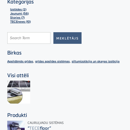
Kategorijas
Izstādes (2)
Jaunumi (56)
Stories (7)
TECEnews (10)
Birkas
,
,
Apsildāmās grīdas
grīdas apsildes sistēmas
siltumizolācija un skaņas izolācija
Visi attēli
Produkti
CAURUĻVADU SISTĒMAS
“
TECE
floor”