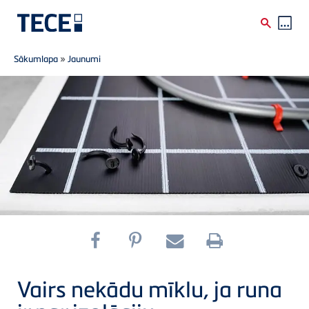
Breadcrumb
Skip to main content
Sākumlapa
»
Jaunumi
Vairs nekādu mīklu, ja runa