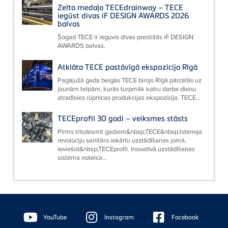
Zelta medaļa TECEdrainway – TECE
iegūst divas iF DESIGN AWARDS 2026
balvas
Šogad TECE ir ieguvis divas prestižās iF DESIGN
AWARDS balvas.
Atklāta TECE pastāvīgā ekspozīcija Rīgā
Pagājušā gada beigās TECE birojs Rīgā pārcēlās uz
jaunām telpām, kurās turpmāk katru darba dienu
atradīsies rūpnīcas produkcijas ekspozīcija. TECE...
TECEprofil 30 gadi – veiksmes stāsts
Pirms trīsdesmit gadiem&nbsp;TECE&nbsp;īstenoja
revolūciju sanitāro iekārtu uzstādīšanas jomā,
ieviešot&nbsp;TECEprofil. Inovatīvā uzstādīšanas
sistēma noteica...
Floating
Sidebar
YouTube
Instagram
Facebook