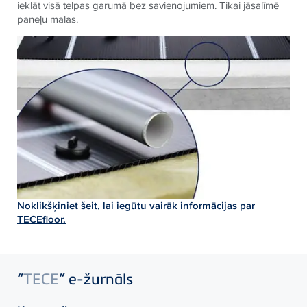
ieklāt visā telpas garumā bez savienojumiem. Tikai jāsalīmē
paneļu malas.
Noklikšķiniet šeit, lai iegūtu vairāk informācijas par
TECE
floor.
“
TECE
” e-žurnāls