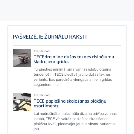
PAŠREIZĒJIE ŽURNĀLU RAKSTI
TECENEWS
TECEdrainline dušas teknes risinājumu
šķidrajiem grīdas
Turpinoties minimālisma vannas istabu dizaina
tendencēm, TECE piedāvā jaunu dušas teknes
variantu, kas paredzēts viengabalainiem grīdas
segumiem – it...
TECENEWS
TECE paplašina skalošanas plākšņu
asortimentu
Lai nodrošinātu maksimālu dizaina brīvību vannas
istabā, TECE vēl vairāk paplašina skalošanas
plākšņu izvēli, piedāvājot jaunus virsmu variantus
jau...