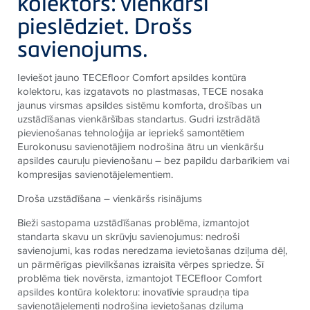
kolektors: vienkārši
pieslēdziet. Drošs
savienojums.
Ieviešot jauno
TECE
floor Comfort apsildes kontūra
kolektoru, kas izgatavots no plastmasas,
TECE
nosaka
jaunus virsmas apsildes sistēmu komforta, drošības un
uzstādīšanas vienkāršības standartus. Gudri izstrādātā
pievienošanas tehnoloģija ar iepriekš samontētiem
Eurokonusu savienotājiem nodrošina ātru un vienkāršu
apsildes cauruļu pievienošanu – bez papildu darbarīkiem vai
kompresijas savienotājelementiem.
Droša uzstādīšana – vienkāršs risinājums
Bieži sastopama uzstādīšanas problēma, izmantojot
standarta skavu un skrūvju savienojumus: nedroši
savienojumi, kas rodas neredzama ievietošanas dziļuma dēļ,
un pārmērīgas pievilkšanas izraisīta vērpes spriedze. Šī
problēma tiek novērsta, izmantojot
TECE
floor Comfort
apsildes kontūra kolektoru: inovatīvie spraudņa tipa
savienotājelementi nodrošina ievietošanas dziļuma