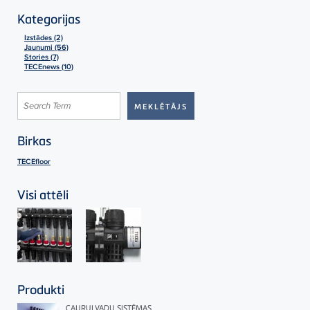
Kategorijas
Izstādes (2)
Jaunumi (56)
Stories (7)
TECEnews (10)
Birkas
TECEfloor
Visi attēli
Produkti
CAURUĻVADU SISTĒMAS