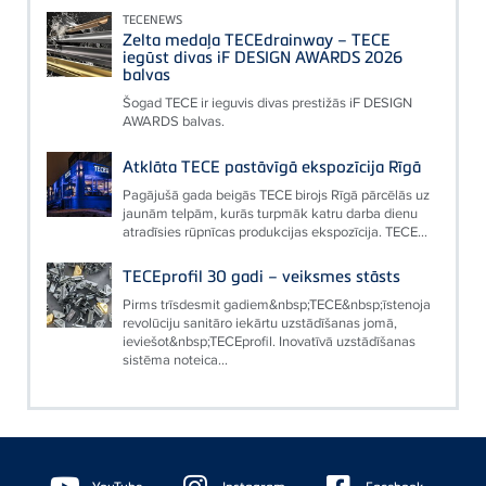
TECENEWS
Zelta medaļa TECEdrainway – TECE
iegūst divas iF DESIGN AWARDS 2026
balvas
Šogad TECE ir ieguvis divas prestižās iF DESIGN
AWARDS balvas.
Atklāta TECE pastāvīgā ekspozīcija Rīgā
Pagājušā gada beigās TECE birojs Rīgā pārcēlās uz
jaunām telpām, kurās turpmāk katru darba dienu
atradīsies rūpnīcas produkcijas ekspozīcija. TECE...
TECEprofil 30 gadi – veiksmes stāsts
Pirms trīsdesmit gadiem&nbsp;TECE&nbsp;īstenoja
revolūciju sanitāro iekārtu uzstādīšanas jomā,
ieviešot&nbsp;TECEprofil. Inovatīvā uzstādīšanas
sistēma noteica...
Floating