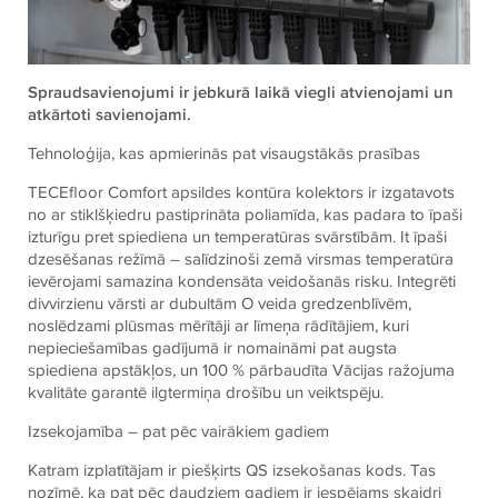
Spraudsavienojumi ir jebkurā laikā viegli atvienojami un
atkārtoti savienojami.
Tehnoloģija, kas apmierinās pat visaugstākās prasības
TECE
floor Comfort apsildes kontūra kolektors ir izgatavots
no ar stiklšķiedru pastiprināta poliamīda, kas padara to īpaši
izturīgu pret spiediena un temperatūras svārstībām. It īpaši
dzesēšanas režīmā – salīdzinoši zemā virsmas temperatūra
ievērojami samazina kondensāta veidošanās risku. Integrēti
divvirzienu vārsti ar dubultām O veida gredzenblīvēm,
noslēdzami plūsmas mērītāji ar līmeņa rādītājiem, kuri
nepieciešamības gadījumā ir nomaināmi pat augsta
spiediena apstākļos, un 100 % pārbaudīta Vācijas ražojuma
kvalitāte garantē ilgtermiņa drošību un veiktspēju.
Izsekojamība – pat pēc vairākiem gadiem
Katram izplatītājam ir piešķirts QS izsekošanas kods. Tas
nozīmē, ka pat pēc daudziem gadiem ir iespējams skaidri