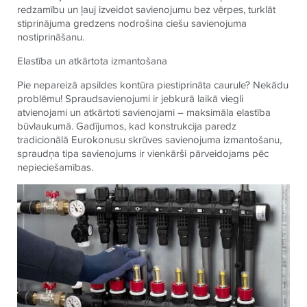
redzamību un ļauj izveidot savienojumu bez vērpes, turklāt
stiprinājuma gredzens nodrošina ciešu savienojuma
nostiprināšanu.
Elastība un atkārtota izmantošana
Pie nepareizā apsildes kontūra piestiprināta caurule? Nekādu
problēmu! Spraudsavienojumi ir jebkurā laikā viegli
atvienojami un atkārtoti savienojami – maksimāla elastība
būvlaukumā. Gadījumos, kad konstrukcija paredz
tradicionālā Eurokonusu skrūves savienojuma izmantošanu,
spraudņa tipa savienojums ir vienkārši pārveidojams pēc
nepieciešamības.