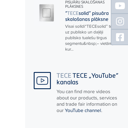
Floating
PISUĀRU SKALOŠANAS
Sidebar
PLĀKSNES
“
TECE
solid” pisuāra
skalošanas plāksne
Visai solīdi“
TECE
solid” tēmē
uz publisko un daļēji
publisko tualešu tirgus
segmentu&nbsp;– vietām,
kur...
TECE
TECE „YouTube“
kanalas
You can find more videos
about our products, services
and trade fair information on
our
YouTube channel
.