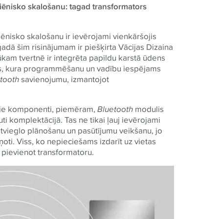
giēnisko skalošanu: tagad transformators
iēnisko skalošanu ir ievērojami vienkāršojis
dā šim risinājumam ir piešķirta Vācijas Dizaina
lūkam tvertnē ir integrēta papildu karstā ūdens
is, kura programmēšanu un vadību iespējams
tooth
savienojumu, izmantojot
tītie komponenti, piemēram,
Bluetooth
modulis
ti komplektācijā. Tas ne tikai ļauj ievērojami
 atvieglo plānošanu un pasūtījumu veikšanu, jo
aņoti. Viss, ko nepieciešams izdarīt uz vietas
pievienot transformatoru.