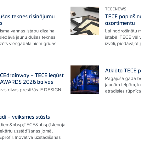
TECENEWS
ušas teknes risinājumu
TECE paplašin
as
asortimentu
lisma vannas istabu dizaina
Lai nodrošinātu 
iedāvā jaunu dušas teknes
istabā, TECE vēl 
dzēts viengabalainiem grīdas
izvēli, piedāvājot 
Atklāta TECE p
ECEdrainway – TECE iegūst
Pagājušā gada be
N AWARDS 2026 balvas
jaunām telpām, k
vis divas prestižās iF DESIGN
atradīsies rūpnīc
adi – veiksmes stāsts
gadiem&nbsp;TECE&nbsp;īstenoja
 iekārtu uzstādīšanas jomā,
profil. Inovatīvā uzstādīšanas