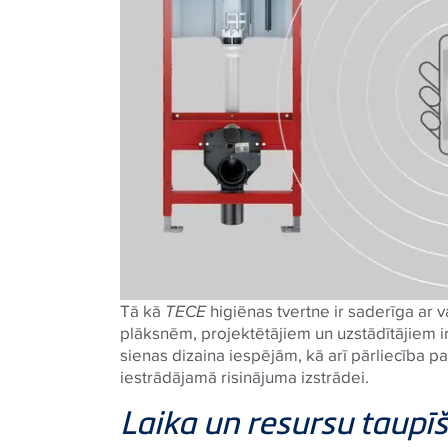
Tā kā
TECE
higiēnas tvertne ir saderīga ar 
plāksnēm, projektētājiem un uzstādītājiem ir
sienas dizaina iespējām, kā arī pārliecība 
iestrādājamā risinājuma izstrādei.
Laika un resursu taupī