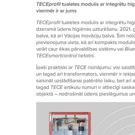
TECE
profil
tualetes modulis ar integrētu hi
vienmēr ir ar jums
TECE
profil
tualetes modulis ar integrētu hig
dzeramā ūdens higiēnas uzturēšanu. 2021. ga
balva, kā arī Vācijas Inovāciju balva. Šim no
pievienojuma vieta, kā arī kompakts modul
veikt caur ēkas pārvaldības sistēmu vai
Blue
TECE
smartcontrol
lietotni.
Īpaši praktiski ar
TECE
risinājumu: visi sais
un tagad arī transformators, vienmēr ir iekļau
saīsināt uzstādīšanai patērēto laiku, bet arī
tagad
TECE
artikulu numuri ir attiecīgi sask
objektā – nodrošināt ūdens pieslēgumus un 