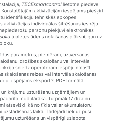
nstalācijā,
TECE
smartcontrol
lietotne piedāvā
. Konstatētajām aktivizācijām iespējams piešķirt
tu identifikāciju tehniskās apkopes
aktivizācijas individuālas šifrēšanas iespēja
 nepiederošu personu piekļuvi elektronikas
solid
tualetes ūdens nolaišanas plāksni, gan uz
bloku.
žādus parametrus, piemēram, uztveršanas
lošanu, drošības skalošanu vai intervāla
 funkcija sniedz operatoram iespēju nolasīt
ās skalošanas reizes vai intervāla skalošanas
kolu iespējams eksportēt PDF formātā.
su un krājumu uzturēšanu uzņēmējiem un
r padarīta modulārāka. Turpmāk 17 dizainu
 atsevišķi, kā no tīkla vai ar akumulatoru
 uzstādīšanas laikā. Tādējādi tiek uz pusi
rājumu uzturēšana un vispārīgi uzlabota