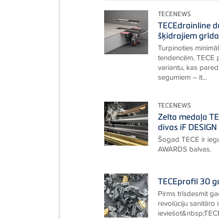
TECENEWS
TECEdrainline d
šķidrajiem grīd
Turpinoties minimā
tendencēm, TECE p
variantu, kas pare
segumiem – it...
TECENEWS
Zelta medaļa T
divas iF DESIG
Šogad TECE ir iegu
AWARDS balvas.
TECEprofil 30 g
Pirms trīsdesmit 
revolūciju sanitāro
ieviešot&nbsp;TECE