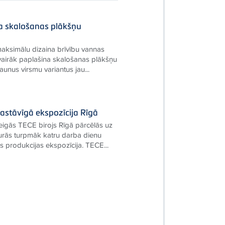
a skalošanas plākšņu
maksimālu dizaina brīvību vannas
vairāk paplašina skalošanas plākšņu
jaunus virsmu variantus jau...
astāvīgā ekspozīcija Rīgā
igās TECE birojs Rīgā pārcēlās uz
urās turpmāk katru darba dienu
as produkcijas ekspozīcija. TECE...