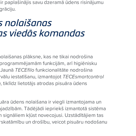
ir paplašinājis savu dzeramā ūdens risinājumu
grāciju.
s nolaišanas
jas viedās komandas
nolaišanas plāksne, kas ne tikai nodrošina
s programmējamām funkcijām, arī higiēnisku
. Jaunā
TECE
filo
funkcionalitāte nodrošina
vālu iestatīšanu, izmantojot
TECE
smartcontrol
h
, tiklīdz lietotājs atrodas pisuāra ūdens
.
uāra ūdens nolaišana ir viegli izmantojama un
vajadzībām. Tādējādi iepriekš izmantotā sistēma
signāliem kļūst novecojusi. Uzstādītājiem tas
ārskatāmību un drošību, veicot pisuāru nodošanu