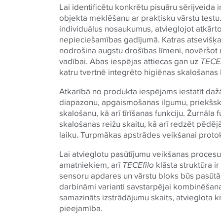
Lai identificētu konkrētu pisuāru sērijveida i
objekta meklēšanu ar praktisku vārstu testu
individuālus nosaukumus, atvieglojot atkārto
nepieciešamības gadījumā. Katras atsevišķas 
nodrošina augstu drošības līmeni, novēršot
vadībai. Abas iespējas attiecas gan uz
TECE
katru tvertnē integrēto higiēnas skalošanas 
Atkarībā no produkta iespējams iestatīt da
diapazonu, apgaismošanas ilgumu, priekšska
skalošanu, kā arī tīrīšanas funkciju. Žurnāla
skalošanas reižu skaitu, kā arī redzēt pēdēj
laiku. Turpmākas apstrādes veikšanai proto
Lai atvieglotu pasūtījumu veikšanas proce
amatniekiem, arī
TECE
filo
klāsta struktūra i
sensoru apdares un vārstu bloks būs pasūtāmi
darbināmi varianti savstarpējai kombinēšanai
samazināts izstrādājumu skaits, atvieglota k
pieejamība.