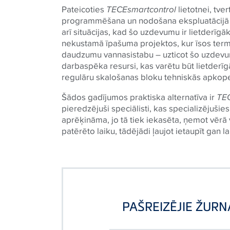
Pateicoties
TECE
smartcontrol
lietotnei, tv
programmēšana un nodošana ekspluatācijā ir
arī situācijas, kad šo uzdevumu ir lietderīgā
nekustamā īpašuma projektos, kur īsos term
daudzumu vannasistabu – uzticot šo uzdevum
darbaspēka resursi, kas varētu būt lietderīgā
regulāru skalošanas bloku tehniskās apkop
Šādos gadījumos praktiska alternatīva ir
TE
pieredzējuši speciālisti, kas specializējušie
aprēķināma, jo tā tiek iekasēta, ņemot vērā 
patērēto laiku, tādējādi ļaujot ietaupīt gan
PAŠREIZĒJIE ŽURN