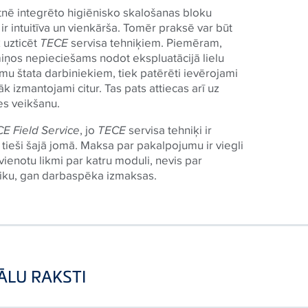
ertnē integrēto higiēnisko skalošanas bloku
 intuitīva un vienkārša. Tomēr praksē var būt
k uzticēt
TECE
servisa tehniķiem. Piemēram,
iņos nepieciešams nodot ekspluatācijā lielu
u štata darbiniekiem, tiek patērēti ievērojami
k izmantojami citur. Tas pats attiecas arī uz
es veikšanu.
CE
Field Service
, jo
TECE
servisa tehniķi ir
s tieši šajā jomā. Maksa par pakalpojumu ir viegli
vienotu likmi par katru moduli, nevis par
 laiku, gan darbaspēka izmaksas.
ĀLU RAKSTI