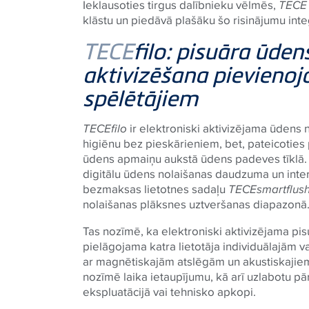
Ieklausoties tirgus dalībnieku vēlmēs,
TECE
klāstu un piedāvā plašāku šo risinājumu inte
TECE
filo: pisuāra ūden
aktivizēšana pievieno
spēlētājiem
TECE
filo
ir elektroniski aktivizējama ūdens 
higiēnu bez pieskārieniem, bet, pateicotie
ūdens apmaiņu aukstā ūdens padeves tīklā
digitālu ūdens nolaišanas daudzuma un inter
bezmaksas lietotnes sadaļu
TECE
smartflus
nolaišanas plāksnes uztveršanas diapazonā
Tas nozīmē, ka elektroniski aktivizējama pis
pielāgojama katra lietotāja individuālajām 
ar magnētiskajām atslēgām un akustiskajiem 
nozīmē laika ietaupījumu, kā arī uzlabotu p
ekspluatācijā vai tehnisko apkopi.