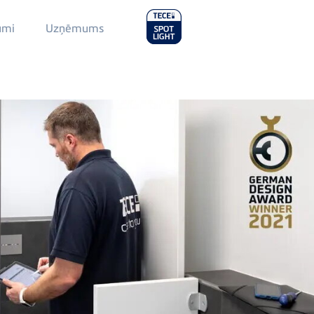
Main
umi
Uzņēmums
Menu
2