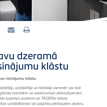
savu dzeramā
sinājumu klāstu
as risinājumu klāstu
tētāji, uzstādītāji un lietotāji vienmēr var būt
giēnas tvertnēm un elektroniski aktivizējamām
sts tualetes podiem un
TECE
filo
klāsts
ītas uzstādīšanas vai papildu pārbaudes atveru.