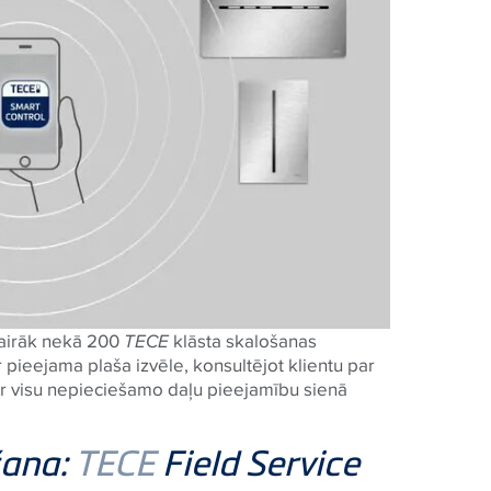
vairāk nekā 200
TECE
klāsta skalošanas
 pieejama plaša izvēle, konsultējot klientu par
par visu nepieciešamo daļu pieejamību sienā
šana:
TECE
Field Service