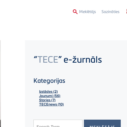
Second
Meklētājs
Sazināties
Menu
“
TECE
” e-žurnāls
Kategorijas
Izstādes (2)
Jaunumi (56)
Stories (7)
TECEnews (10)