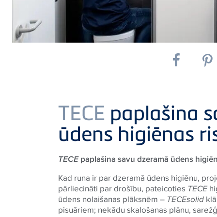
TECE
paplašina 
ūdens higiēnas ri
TECE
paplašina savu dzeramā ūdens higiēn
Kad runa ir par dzeramā ūdens higiēnu, projek
pārliecināti par drošību, pateicoties
TECE
hi
ūdens nolaišanas plāksnēm –
TECE
solid
klā
pisuāriem; nekādu skalošanas plānu, sarežģ