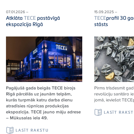
07.01.2026 –
15.09.2025 –
Atklāta
TECE
pastāvīgā
TECE
profil 30 ga
ekspozīcija Rīgā
stāsts
Pagājušā gada beigās TECE birojs
Pirms trīsdesmit ga
Rīgā pārcēlās uz jaunām telpām,
revolūciju sanitāro i
kurās turpmāk katru darba dienu
jomā, ieviešot
TECE
atradīsies rūpnīcas produkcijas
ekspozīcija. TECE jauno māju adrese
LASĪT RAKS
– Mūkusalas iela 49.
LASĪT RAKSTU