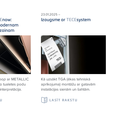
23.01.2025 –
E
now:
Izaugsme ar
TECE
system
 modernam
izainam
loop
ar METALLIC
Kā uzsākt TGA (ēkas tehniskā
ko tualetes podu
aprīkojuma) montāžu ar gatavām
nterpretācija.
instalācijas sienām un šahtām.
TU
LASĪT RAKSTU