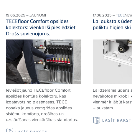
19.06.2025 – JAUNUMI
17.06.2025 –
TECE
NE
TECE
floor Comfort apsildes
Lai aukstais ūde
kolektors: vienkārši pieslēdziet.
paliktu higiēniski
Drošs savienojums.
Ieviešot jauno
TECE
floor Comfort
Lai dzeramā ūdens 
apsildes kontūra kolektoru, kas
nevairotos mikrobi,
izgatavots no plastmasas,
TECE
vienmēr ir jābūt kar
nosaka jaunus zemgrīdas apsildes
– aukstam.
sistēmu komforta, drošības un
uzstādīšanas vienkāršības standartus.
LASĪT RAKS
LASĪT RAKSTU