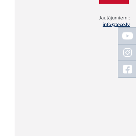
Jautājumiem::
info@tece.lv
Floating
Sidebar