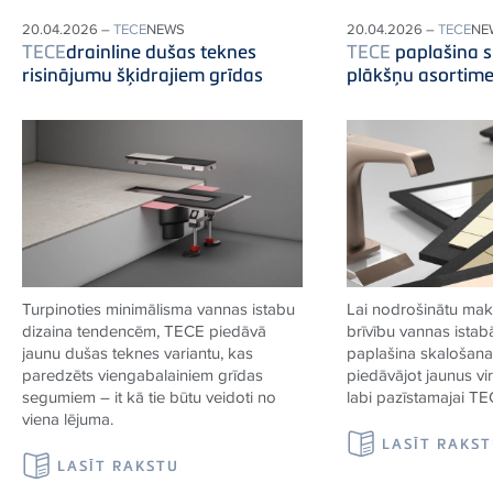
20.04.2026 –
TECE
NEWS
20.04.2026 –
TECE
NE
TECE
drainline dušas teknes
TECE
paplašina 
risinājumu šķidrajiem grīdas
plākšņu asortim
Turpinoties minimālisma vannas istabu
Lai nodrošinātu mak
dizaina tendencēm,
TECE
piedāvā
brīvību vannas istab
jaunu dušas teknes variantu, kas
paplašina skalošanas
paredzēts viengabalainiem grīdas
piedāvājot jaunus vi
segumiem – it kā tie būtu veidoti no
labi pazīstamajai
TE
viena
lējuma.
LASĪT RAKS
LASĪT RAKSTU