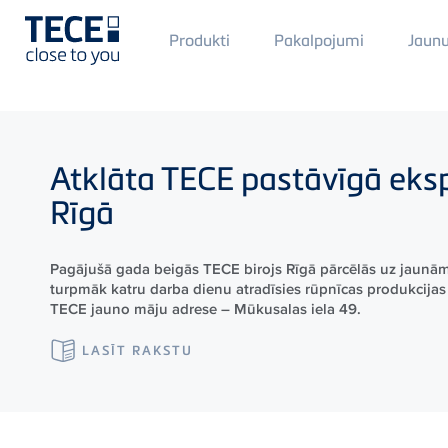
Main
Produkti
Pakalpojumi
Jaun
Menü
1
Skip to main content
Atklāta
TECE
pastāvīgā eksp
Rīgā
Pagājušā gada beigās TECE birojs Rīgā pārcēlās uz jaunām
turpmāk katru darba dienu atradīsies rūpnīcas produkcijas 
TECE jauno māju adrese – Mūkusalas iela 49.
LASĪT RAKSTU