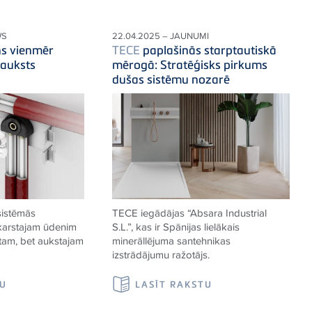
WS
22.04.2025 – JAUNUMI
ns vienmēr
TECE
paplašinās starptautiskā
 auksts
mērogā: Stratēģisks pirkums
dušas sistēmu nozarē
sistēmās
TECE
iegādājas “Absara Industrial
 karstajam ūdenim
S.L.”, kas ir Spānijas lielākais
stam, bet aukstajam
minerāllējuma santehnikas
izstrādājumu ražotājs.
TU
LASĪT RAKSTU