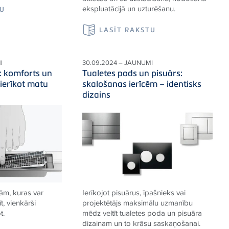
ekspluatācijā un uzturēšanu.
TU
LASĪT RAKSTU
I
30.09.2024 – JAUNUMI
e: komforts un
Tualetes pods un pisuārs:
 ierīkot matu
skalošanas ierīcēm – identisks
dizains
ām, kuras var
Ierīkojot pisuārus, īpašnieks vai
īt, vienkārši
projektētājs maksimālu uzmanību
t.
mēdz veltīt tualetes poda un pisuāra
dizainam un to krāsu saskaņošanai.