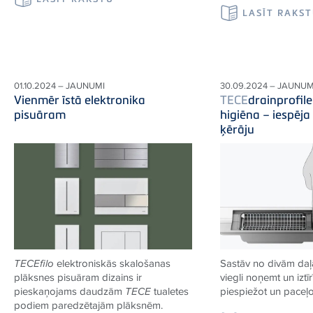
LASĪT RAKS
01.10.2024 – JAUNUMI
30.09.2024 – JAUNUM
Vienmēr īstā elektronika
TECE
drainprofil
pisuāram
higiēna – iespēja
ķērāju
TECE
filo
elektroniskās skalošanas
Sastāv no divām daļ
plāksnes pisuāram dizains ir
viegli noņemt un iztīr
pieskaņojams daudzām
TECE
tualetes
piespiežot un paceļo
podiem paredzētajām plāksnēm.