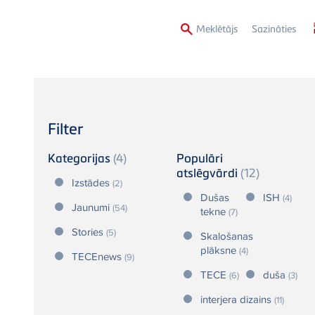
Second
Meklētājs
Sazināties
Menu
Filter
Kategorijas
(4)
Populāri
atslēgvārdi
(12)
Izstādes
(2)
Dušas
ISH
(4)
Jaunumi
(54)
tekne
(7)
Stories
(5)
Skalošanas
plāksne
(4)
TECEnews
(9)
TECE
duša
(6)
(3)
interjera dizains
(11)