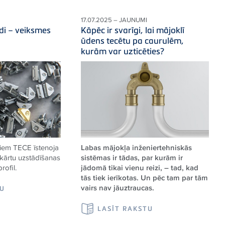
17.07.2025 – JAUNUMI
di – veiksmes
Kāpēc ir svarīgi, lai mājoklī
ūdens tecētu pa caurulēm,
kurām var uzticēties?
diem
TECE
īstenoja
Labas mājokļa inženiertehniskās
ekārtu uzstādīšanas
sistēmas ir tādas, par kurām ir
profil.
jādomā tikai vienu reizi, – tad, kad
tās tiek ierīkotas. Un pēc tam par tām
vairs nav jāuztraucas.
TU
LASĪT RAKSTU