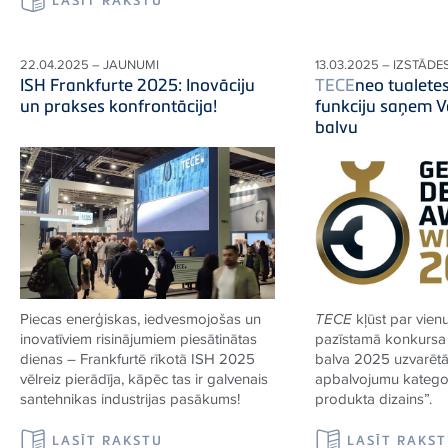
22.04.2025 – JAUNUMI
13.03.2025 – IZSTĀDE
ISH Frankfurte 2025: Inovāciju
TECE
neo tualete
un prakses konfrontācija!
funkciju saņem V
balvu
Piecas enerģiskas, iedvesmojošas un
TECE
kļūst par vienu
inovatīviem risinājumiem piesātinātas
pazīstamā konkursa 
dienas – Frankfurtē rīkotā ISH 2025
balva 2025 uzvarēt
vēlreiz pierādīja, kāpēc tas ir galvenais
apbalvojumu kategori
santehnikas industrijas pasākums!
produkta dizains”.
LASĪT RAKSTU
LASĪT RAKS