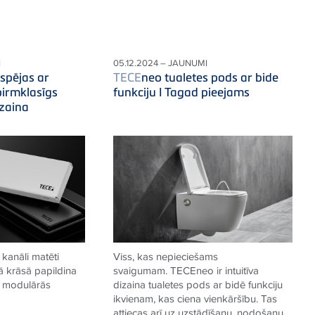
I
05.12.2024 – JAUNUMI
spējas ar
TECE
neo tualetes pods ar bide
pirmklasīgs
funkciju I Tagad pieejams
zaina
kanāli matēti
Viss, kas nepieciešams
ā krāsā papildina
svaigumam.
TECE
neo ir intuitīva
e modulārās
dizaina tualetes pods ar bidē funkciju
ikvienam, kas ciena vienkāršību. Tas
attiecas arī uz uzstādīšanu, nodošanu