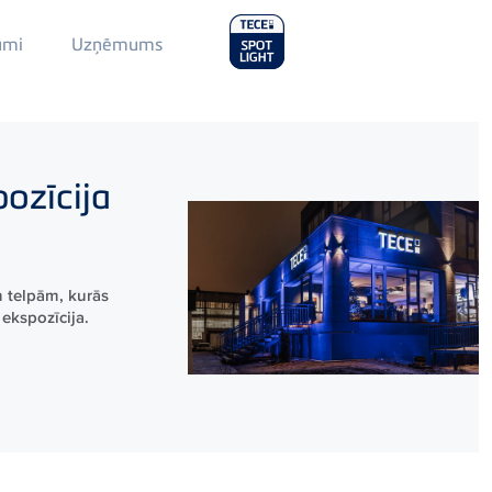
Main
umi
Uzņēmums
Menu
2
ozīcija
 telpām, kurās
ekspozīcija.