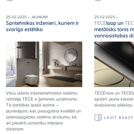
25.02.2025 – JAUNUMI
25.02.2025 –
Santehnikas inženieri, kuriem ir
TECE
loop un
TEC
svarīga estētika
metālisks tonis
vannasistabas d
Vācu ūdens inženiertehnisko sistēmu
TECE
now
un
TECE
ražotājs
TECE
ir ģimenes uzņēmums.
apdari: jauna klasis
Tā darbības īpašā iezīme –
skalošanas plākšņu i
jauninājumi, kas paaugstina kvalitāti un
ūdensapgādes sistēmu drošumu, kā
LASĪT RAKS
arī pievērš uzmanību interjera
dizainam.