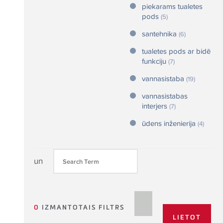
piekarams tualetes
pods
(5)
santehnika
(6)
tualetes pods ar bidē
funkciju
(7)
vannasistaba
(19)
vannasistabas
interjers
(7)
ūdens inženierija
(4)
un
0
IZMANTOTAIS FILTRS