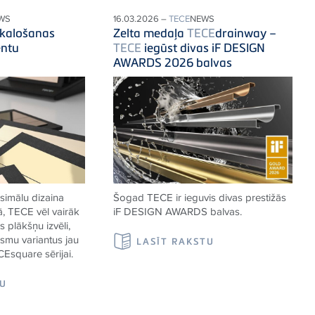
WS
16.03.2026 –
TECE
NEWS
skalošanas
Zelta medaļa
TECE
drainway –
entu
TECE
iegūst divas iF DESIGN
AWARDS 2026 balvas
simālu dizaina
Šogad TECE ir ieguvis divas prestižās
ā,
TECE
vēl vairāk
iF DESIGN AWARDS balvas.
 plākšņu izvēli,
rsmu variantus jau
LASĪT RAKSTU
CE
square sērijai.
TU