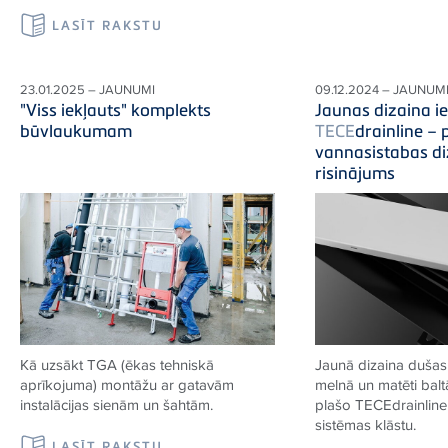
LASĪT RAKSTU
23.01.2025 – JAUNUMI
09.12.2024 – JAUNUM
"Viss iekļauts" komplekts
Jaunas dizaina ie
būvlaukumam
TECE
drainline – 
vannasistabas di
risinājums
Kā uzsākt TGA (ēkas tehniskā
Jaunā dizaina dušas 
aprīkojuma) montāžu ar gatavām
melnā un matēti balt
instalācijas sienām un šahtām.
plašo
TECE
drainlin
sistēmas klāstu.
LASĪT RAKSTU