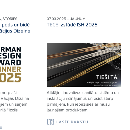
S, STORIES
07.03.2025 – JAUNUMI
s pods ar bidē
TECE
izstādē ISH 2025
ācijas Dizaina
 no plaši
Atklājiet inovatīvus sanitāro sistēmu un
Vācijas Dizaina
instalāciju risinājumus un esiet starp
ājiem un saņem
pirmajiem, kuri iepazīsies ar mūsu
jā “Izcils
jaunajiem produktiem.
LASĪT RAKSTU
TU