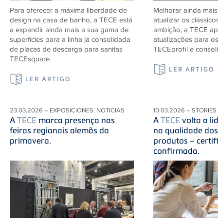
Para oferecer a máxima liberdade de
Melhorar ainda mais
design na casa de banho, a TECE está
atualizar os clássico
a expandir ainda mais a sua gama de
ambição, a TECE ap
superfícies para a linha já consolidada
atualizações para o
de placas de descarga para sanitas
TECEprofil e consol
TECEsquare.
LER ARTIGO
LER ARTIGO
23.03.2026 – EXPOSICIONES, NOTICIAS
10.03.2026 – STORIES
A
TECE
marca presença nas
A
TECE
volta a l
feiras regionais alemãs da
na qualidade do
primavera.
produtos – certi
confirmada.