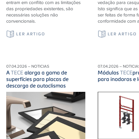
entram em conflito com as limitações
vedação para casqui
das propriedades existentes, são
Isto significa que a
necessárias soluções não
ser feitas de forma f
convencionais.
conformidade com a
LER ARTIGO
LER ARTIGO
07.04.2026 – NOTICIAS
07.04.2026 – NOTICIA
A
TECE
alarga a gama de
Módulos
TECE
pr
superfícies para placas de
para inodoros e 
descarga de autoclismos