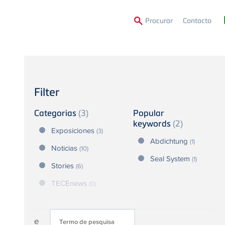
Second
Procurar
Contacto
Menu
Filter
Categorias
(3)
Popular
keywords
(2)
Exposiciones
(3)
Abdichtung
(1)
Noticias
(10)
Seal System
(1)
Stories
(6)
TECEnews
(0)
e