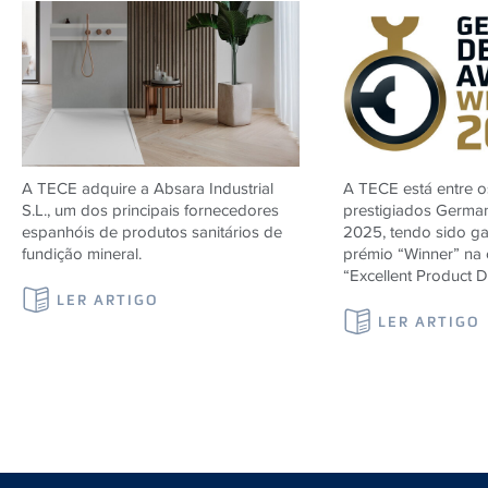
A TECE adquire a Absara Industrial
A TECE está entre 
S.L., um dos principais fornecedores
prestigiados Germa
espanhóis de produtos sanitários de
2025, tendo sido g
fundição mineral.
prémio “Winner” na 
“Excellent Product D
LER ARTIGO
LER ARTIGO