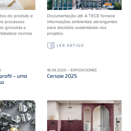
dos do produto é
Documentação útil: A
TECE
fornece
ara processos
informações ambientais abrangentes
io grossista e
para decisões sustentáveis ​​nos
tabelece normas
projetos.
LER ARTIGO
S
18.09.2025 – EXPOSICIONES
profil – uma
Cersaie 2025
so