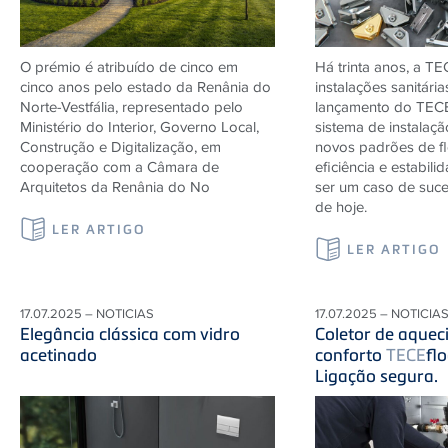
O prémio é atribuído de cinco em
Há trinta anos, a
TE
cinco anos pelo estado da Renânia do
instalações sanitári
Norte-Vestfália, representado pelo
lançamento do
TEC
Ministério do Interior, Governo Local,
sistema de instalaç
Construção e Digitalização, em
novos padrões de fle
cooperação com a Câmara de
eficiência e estabili
Arquitetos da Renânia do No
ser um caso de suce
de hoje.
LER ARTIGO
LER ARTIGO
17.07.2025 – NOTICIAS
17.07.2025 – NOTICIA
Elegância clássica com vidro
Coletor de aquec
acetinado
conforto
TECE
flo
Ligação segura.