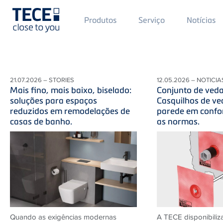
Main
Produtos
Serviço
Notícias
Menü
1
Skip to main content
21.07.2026 – STORIES
12.05.2026 – NOTICIA
Mais fino, mais baixo, biselado:
Conjunto de ved
soluções para espaços
Casquilhos de ve
reduzidos em remodelações de
parede em conf
casas de banho.
as normas.
Quando as exigências modernas
A TECE disponibiliza