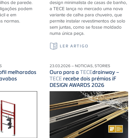
lhos de parede.
design minimalista de casas de banho,
s ligações podem
a TECE lança no mercado uma nova
ácil e em
variante de calha para chuveiro, que
s normas.
permite instalar revestimentos de solo
sem juntas, como se fosse moldado
numa única peça.
LER ARTIGO
S
23.03.2026 – NOTICIAS, STORIES
ofil melhorados
Ouro para a
TECE
drainway –
lavabos
TECE
recebe dois prémios iF
DESIGN AWARDS 2026