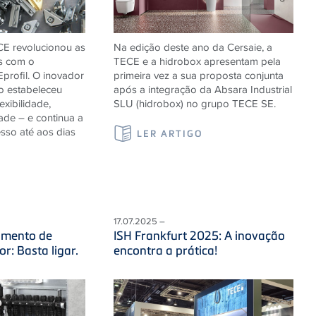
CE
revolucionou as
Na edição deste ano da Cersaie, a
as com o
TECE e a hidrobox apresentam pela
E
profil. O inovador
primeira vez a sua proposta conjunta
ão estabeleceu
após a integração da Absara Industrial
xibilidade,
SLU (hidrobox) no grupo TECE SE.
dade – e continua a
sso até aos dias
LER ARTIGO
S
17.07.2025 –
imento de
ISH Frankfurt 2025: A inovação
or: Basta ligar.
encontra a prática!