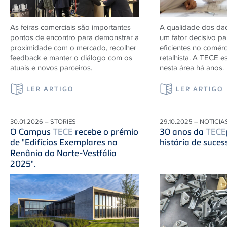
As feiras comerciais são importantes
A qualidade dos da
pontos de encontro para demonstrar a
um fator decisivo p
proximidade com o mercado, recolher
eficientes no comérc
feedback e manter o diálogo com os
retalhista. A
TECE
es
atuais e novos parceiros.
nesta área há anos.
LER ARTIGO
LER ARTIGO
30.01.2026 – STORIES
29.10.2025 – NOTICIA
O Campus
TECE
recebe o prémio
30 anos da
TECE
de "Edifícios Exemplares na
história de suces
Renânia do Norte-Vestfália
2025".