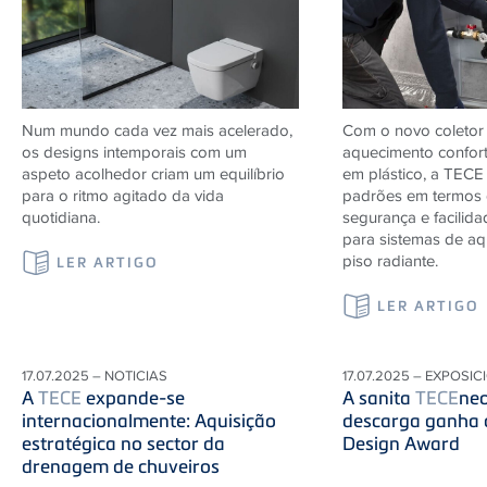
Num mundo cada vez mais acelerado,
Com o novo coletor 
os designs intemporais com um
aquecimento confor
aspeto acolhedor criam um equilíbrio
em plástico, a
TECE
para o ritmo agitado da vida
padrões em termos 
quotidiana.
segurança e facilida
para sistemas de a
piso radiante.
LER ARTIGO
LER ARTIGO
17.07.2025 – NOTICIAS
17.07.2025 – EXPOSIC
A
TECE
expande-se
A sanita
TECE
neo
internacionalmente: Aquisição
descarga ganha
estratégica no sector da
Design Award
drenagem de chuveiros