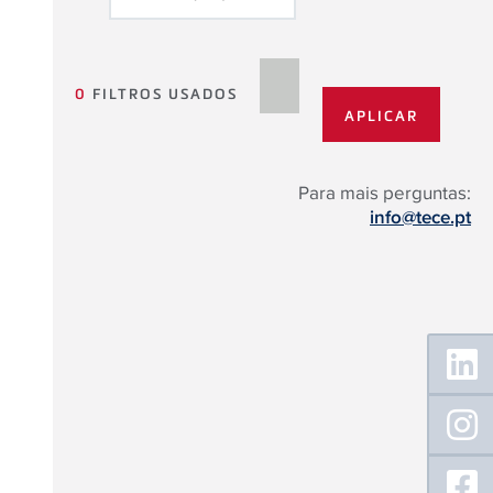
0
FILTROS USADOS
Para mais perguntas:
info@tece.pt
Floating
Sidebar