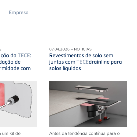
Main
Empresa
Menu
2
S
07.04.2026 – NOTICIAS
ação da
TECE
:
Revestimentos de solo sem
dação de
juntas com
TECE
drainline para
ormidade com
solos líquidos
 um kit de
Antes da tendência contínua para o