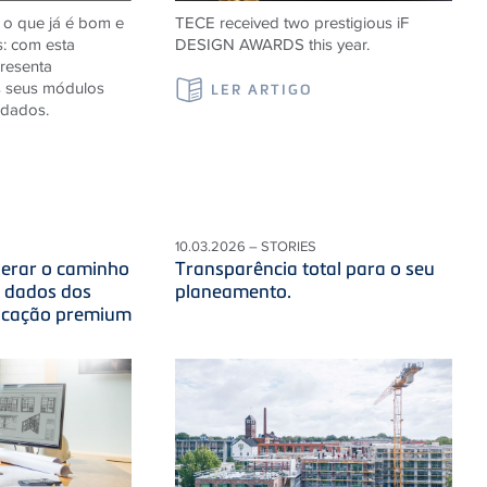
 o que já é bom e
TECE received two prestigious iF
s: com esta
DESIGN AWARDS this year.
resenta
s seus módulos
LER ARTIGO
idados.
10.03.2026 – STORIES
iderar o caminho
Transparência total para o seu
s dados dos
planeamento.
ficação premium