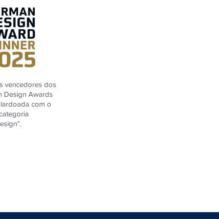
os vencedores dos
n Design Awards
alardoada com o
categoria
esign”.