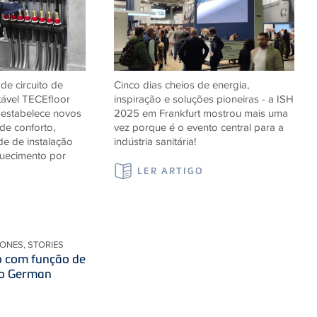
de circuito de
Cinco dias cheios de energia,
tável
TECE
floor
inspiração e soluções pioneiras - a ISH
estabelece novos
2025 em Frankfurt mostrou mais uma
de conforto,
vez porque é o evento central para a
de de instalação
indústria sanitária!
quecimento por
LER ARTIGO
IONES, STORIES
 com função de
 o German