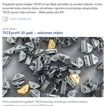
Pagājušā gada beigās TECE birojs Rīgā pārcēlās uz jaunām telpām, kurās
turpmāk katru darba dienu atradīsies rūpnīcas produkcijas ekspozīcija.
TECE jauno māju adrese – Mūkusalas iela 49.
LASĪT RAKSTU
15.09.2025 –
TECEprofil 30 gadi – veiksmes stāsts
Pirms trīsdesmit gadiem
TECE
īstenoja revolūciju sanitāro iekārtu
uzstādīšanas jomā, ieviešot
TECE
profil.