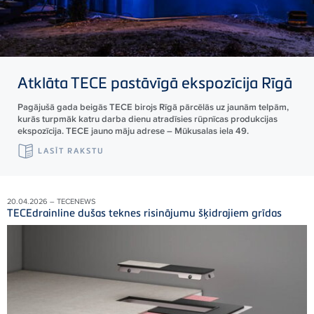
Atklāta
TECE
pastāvīgā ekspozīcija Rīgā
Pagājušā gada beigās TECE birojs Rīgā pārcēlās uz jaunām telpām,
kurās turpmāk katru darba dienu atradīsies rūpnīcas produkcijas
ekspozīcija. TECE jauno māju adrese – Mūkusalas iela 49.
LASĪT RAKSTU
20.04.2026 – TECENEWS
TECEdrainline dušas teknes risinājumu šķidrajiem grīdas