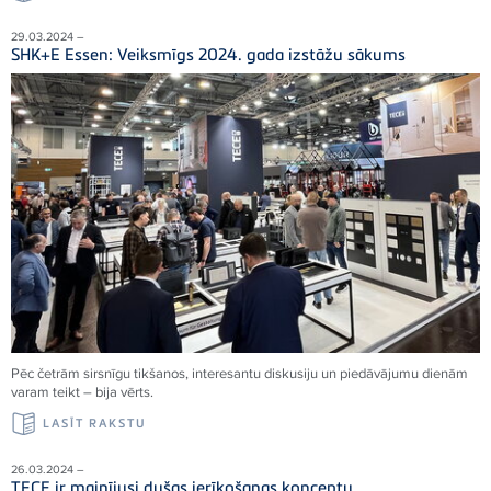
29.03.2024 –
SHK+E Essen: Veiksmīgs 2024. gada izstāžu sākums
Pēc četrām sirsnīgu tikšanos, interesantu diskusiju un piedāvājumu dienām
varam teikt – bija vērts.
LASĪT RAKSTU
26.03.2024 –
TECE ir mainījusi dušas ierīkošanas konceptu