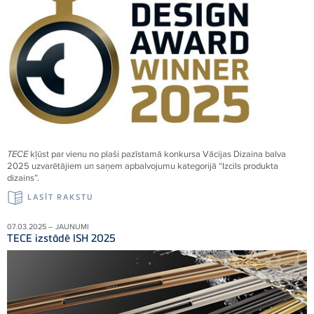
TECE
kļūst par vienu no plaši pazīstamā konkursa Vācijas Dizaina balva
2025 uzvarētājiem un saņem apbalvojumu kategorijā “Izcils produkta
dizains”.
LASĪT RAKSTU
07.03.2025 – JAUNUMI
TECE izstādē ISH 2025