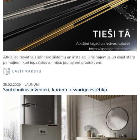
Atklājiet inovatīvus sanitāro sistēmu un instalāciju risinājumus un esiet starp
pirmajiem, kuri iepazīsies ar mūsu jaunajiem produktiem.
LASĪT RAKSTU
25.02.2025 – JAUNUMI
Santehnikas inženieri, kuriem ir svarīga estētika