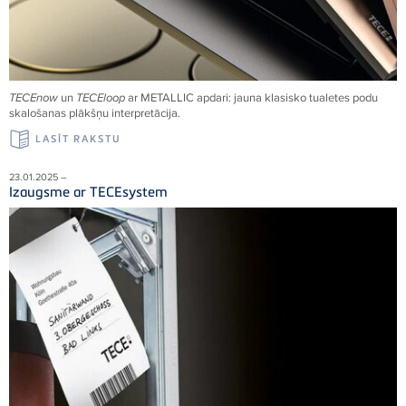
TECEnow
un
TECEloop
ar METALLIC apdari: jauna klasisko tualetes podu
skalošanas plākšņu interpretācija.
LASĪT RAKSTU
23.01.2025 –
Izaugsme ar TECEsystem