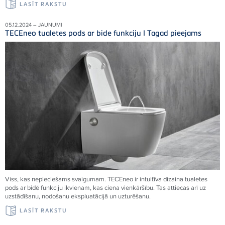
LASĪT RAKSTU
05.12.2024 – JAUNUMI
TECEneo tualetes pods ar bide funkciju I Tagad pieejams
Viss, kas nepieciešams svaigumam. TECEneo ir intuitīva dizaina tualetes
pods ar bidē funkciju ikvienam, kas ciena vienkāršību. Tas attiecas arī uz
uzstādīšanu, nodošanu ekspluatācijā un uzturēšanu.
LASĪT RAKSTU