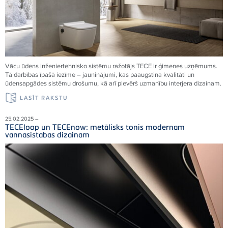
Vācu ūdens inženiertehnisko sistēmu ražotājs TECE ir ģimenes uzņēmums.
Tā darbības īpašā iezīme – jauninājumi, kas paaugstina kvalitāti un
ūdensapgādes sistēmu drošumu, kā arī pievērš uzmanību interjera dizainam.
LASĪT RAKSTU
25.02.2025 –
TECEloop un TECEnow: metālisks tonis modernam
vannasistabas dizainam