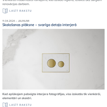
renovācijas darbiem.
LASĪT RAKSTU
11.04.2024 – JAUNUMI
Skalošanas plāksne – svarīga detaļa interjerā
Kad aplūkojam pabeigta interjera fotogrāfijas, viss izskatās tik vienkārši,
elementāri un skaidri.
LASĪT RAKSTU