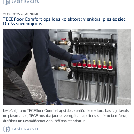
LASĪT RAKSTU
19.06.2025 – JAUNUMI
TECEfloor Comfort apsildes kolektors: vienkārši pieslēdziet.
Drošs savienojums.
Ieviešot jauno TECEfloor Comfort apsildes kontūra kolektoru, kas izgatavots
no plastmasas, TECE nosaka jaunus zemgrīdas apsildes sistēmu komforta,
drošības un uzstādīšanas vienkāršības standartus.
LASĪT RAKSTU