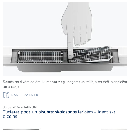
Sastāv no divām daļām, kuras var viegli noņemt un iztīrīt, vienkārši piespiežot
un paceļot.
LASĪT RAKSTU
30.09.2024 – JAUNUMI
Tualetes pods un pisuārs: skalošanas ierīcēm – identisks
dizains