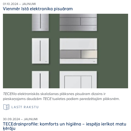
01.10.2024 – JAUNUMI
Vienmēr īstā elektronika pisuāram
TECEfilo
elektroniskās skalošanas plāksnes pisuāram dizains ir
pieskaņojams daudzām
TECE
tualetes podiem paredzētajām plāksnēm.
LASĪT RAKSTU
30.09.2024 – JAUNUMI
TECEdrainprofile: komforts un higiēna – iespēja ierīkot matu
ķērāju