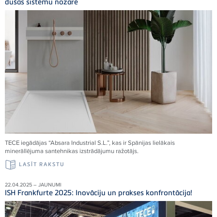
dušas sistēmu nozarē
TECE iegādājas “Absara Industrial S.L.”, kas ir Spānijas lielākais
minerāllējuma santehnikas izstrādājumu ražotājs.
LASĪT RAKSTU
22.04.2025 – JAUNUMI
ISH Frankfurte 2025: Inovāciju un prakses konfrontācija!