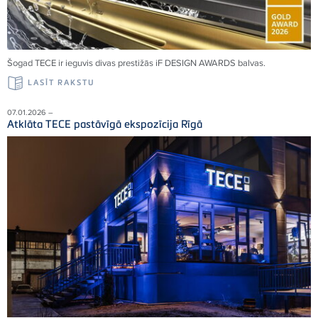
Šogad TECE ir ieguvis divas prestižās iF DESIGN AWARDS balvas.
LASĪT RAKSTU
07.01.2026 –
Atklāta TECE pastāvīgā ekspozīcija Rīgā