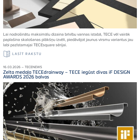
Lai nodrošinātu maksimālu dizaina brīvību vannas istabā, TECE vēl vairāk
paplašina skalošanas plākšņu izvēli, piedāvājot jaunus virsmu variantus jau
labi pazīstamajai TECEsquare sērijai.
LASĪT RAKSTU
16.03.2026 – TECENEWS
Zelta medaļa TECEdrainway – TECE iegūst divas iF DESIGN
AWARDS 2026 balvas