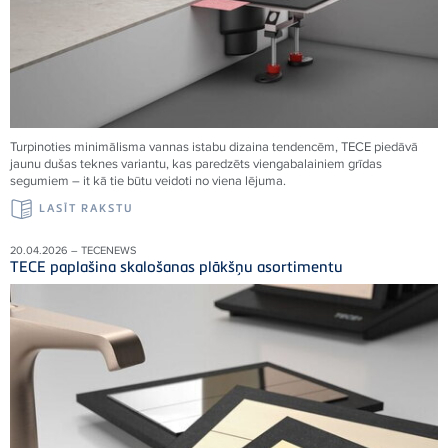
Turpinoties minimālisma vannas istabu dizaina tendencēm, TECE piedāvā
jaunu dušas teknes variantu, kas paredzēts viengabalainiem grīdas
segumiem – it kā tie būtu veidoti no viena
lējuma.
LASĪT RAKSTU
20.04.2026 – TECENEWS
TECE paplašina skalošanas plākšņu asortimentu