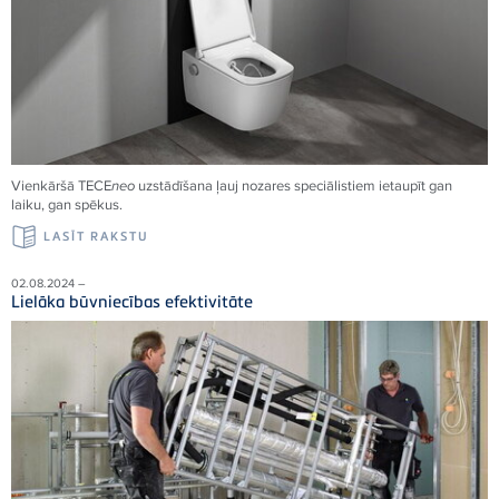
Vienkāršā
TECE
neo
uzstādīšana ļauj nozares speciālistiem ietaupīt gan
laiku, gan spēkus.
LASĪT RAKSTU
02.08.2024 –
Lielāka būvniecības efektivitāte