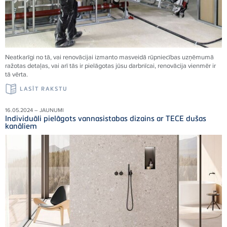
Neatkarīgi no tā, vai renovācijai izmanto masveidā rūpniecības uzņēmumā
ražotas detaļas, vai arī tās ir pielāgotas jūsu darbnīcai, renovācija vienmēr ir
tā vērta.
LASĪT RAKSTU
16.05.2024 – JAUNUMI
Individuāli pielāgots vannasistabas dizains ar TECE dušas
kanāliem