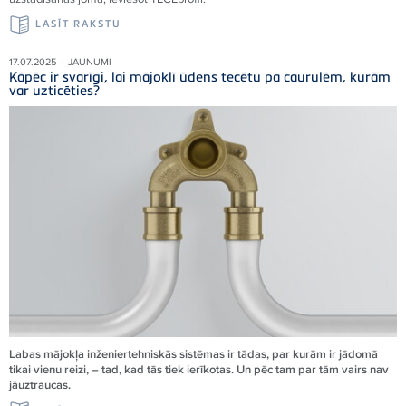
LASĪT RAKSTU
17.07.2025 – JAUNUMI
Kāpēc ir svarīgi, lai mājoklī ūdens tecētu pa caurulēm, kurām
var uzticēties?
Labas mājokļa inženiertehniskās sistēmas ir tādas, par kurām ir jādomā
tikai vienu reizi, – tad, kad tās tiek ierīkotas. Un pēc tam par tām vairs nav
jāuztraucas.