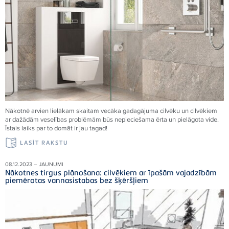
Nākotnē arvien lielākam skaitam vecāka gadagājuma cilvēku un cilvēkiem
ar dažādām veselības problēmām būs nepieciešama ērta un pielāgota vide.
Īstais laiks par to domāt ir jau tagad!
LASĪT RAKSTU
08.12.2023 – JAUNUMI
Nākotnes tirgus plānošana: cilvēkiem ar īpašām vajadzībām
piemērotas vannasistabas bez šķēršļiem