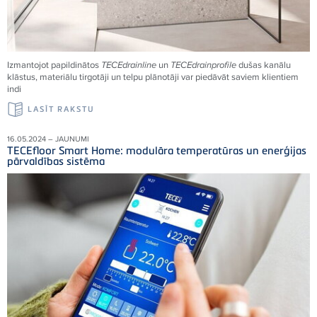
Izmantojot papildinātos
TECEdrainline
un
TECEdrainprofile
dušas kanālu
klāstus, materiālu tirgotāji un telpu plānotāji var piedāvāt saviem klientiem
indi
LASĪT RAKSTU
16.05.2024 – JAUNUMI
TECEfloor Smart Home: modulāra temperatūras un enerģijas
pārvaldības sistēma