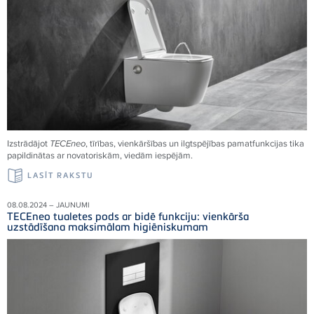
Izstrādājot
TECEneo
, tīrības, vienkāršības un ilgtspējības pamatfunkcijas tika
papildinātas ar novatoriskām, viedām iespējām.
LASĪT RAKSTU
08.08.2024 – JAUNUMI
TECEneo tualetes pods ar bidē funkciju: vienkārša
uzstādīšana maksimālam higiēniskumam