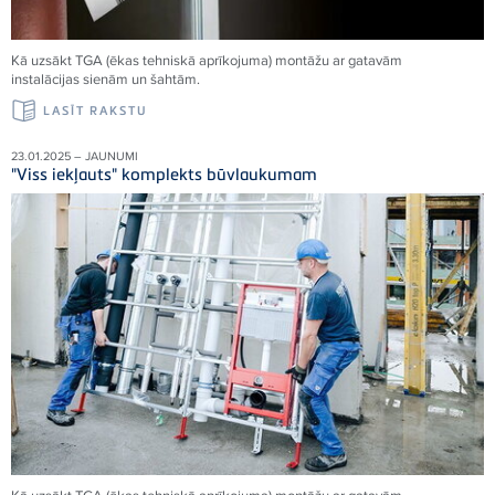
Kā uzsākt TGA (ēkas tehniskā aprīkojuma) montāžu ar gatavām
instalācijas sienām un šahtām.
LASĪT RAKSTU
23.01.2025 – JAUNUMI
"Viss iekļauts" komplekts būvlaukumam