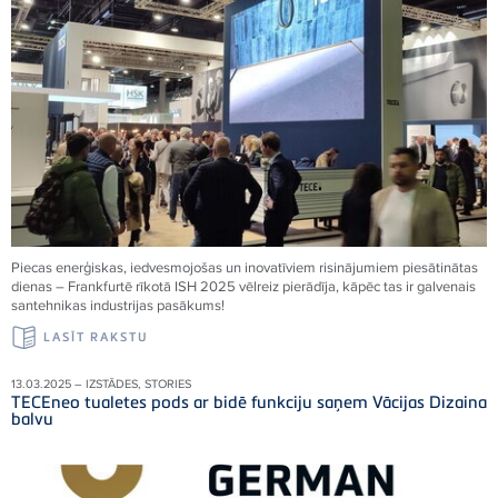
Piecas enerģiskas, iedvesmojošas un inovatīviem risinājumiem piesātinātas
dienas – Frankfurtē rīkotā ISH 2025 vēlreiz pierādīja, kāpēc tas ir galvenais
santehnikas industrijas pasākums!
LASĪT RAKSTU
13.03.2025 – IZSTĀDES, STORIES
TECEneo tualetes pods ar bidē funkciju saņem Vācijas Dizaina
balvu