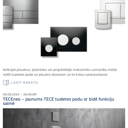
Ierīkojot pisuārus, īpašnieks vai projektētājs maksimālu uzmanību mēdz
veltīt tualetes poda un pisuāra dizainam un to krāsu saskaņošanai.
LASĪT RAKSTU
08.08.2024 – JAUNUMI
TECEneo – jaunums TECE tualetes podu ar bidē funkciju
saimē