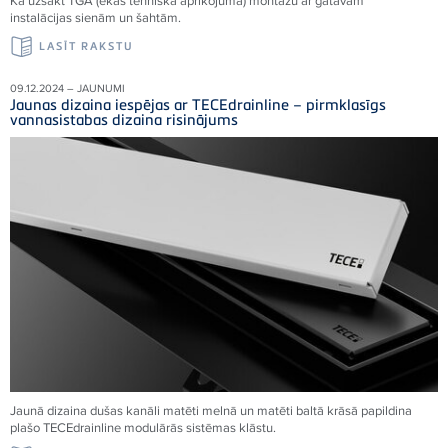
Kā uzsākt TGA (ēkas tehniskā aprīkojuma) montāžu ar gatavām
instalācijas sienām un šahtām.
LASĪT RAKSTU
09.12.2024 – JAUNUMI
Jaunas dizaina iespējas ar TECEdrainline – pirmklasīgs
vannasistabas dizaina risinājums
Jaunā dizaina dušas kanāli matēti melnā un matēti baltā krāsā papildina
plašo TECEdrainline modulārās sistēmas klāstu.