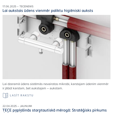
17.06.2025 – TECENEWS
Lai aukstais ūdens vienmēr paliktu higiēniski auksts
Lai dzeramā ūdens sistēmās nevairotos mikrobi, karstajam ūdenim vienmēr
ir jābūt karstam, bet aukstajam – aukstam.
LASĪT RAKSTU
22.04.2025 – JAUNUMI
TECE paplašinās starptautiskā mērogā: Stratēģisks pirkums