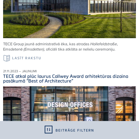
TECE Group jaunā administratīvā ēka, kas atrodas
Hollefeldstraße
,
Emsdetenē
(Emsdetten)
, oficiāli tika atklāta ar nelielu ceremoniju.
LASĪT RAKSTU
21.11.2023 – JAUNUMI
TECE atkal plūc laurus Callwey Award arhitektūras dizaina
pasākumā “Best of Architecture”
BEITRÄGE FILTERN