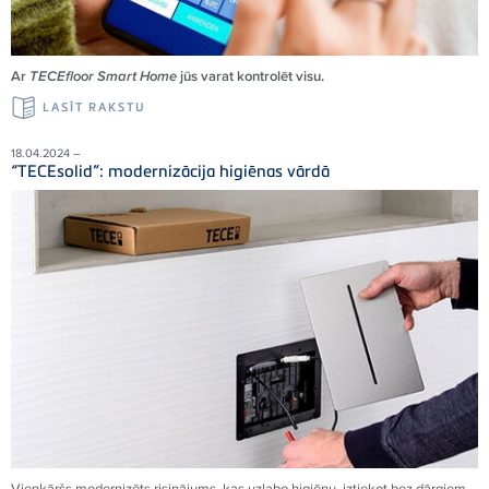
Ar
TECEfloor Smart Home
jūs varat kontrolēt visu.
LASĪT RAKSTU
18.04.2024 –
“TECEsolid”: modernizācija higiēnas vārdā
Vienkāršs modernizēts risinājums, kas uzlabo higiēnu, iztiekot bez dārgiem