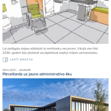
Lai pielāgotu telpas atbilstoši to iemītnieku vecumam, Vācijā vien līdz
2030. gadam būs jāizbūvē vai jāpārbūvē septiņi miljoni vannasistabu.
LASĪT RAKSTU
08.12.2023 – JAUNUMI
Pārcelšanās uz jauno administratīvo ēku