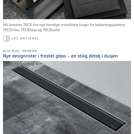
Nå lanserer TECE fire nye trendige metalliske farger for betjeningsplatene
TECEnow, TECEloop og TECEsolid.
LES ARTIKKEL
10.10.2023 – NYHETER
Nye designrister i frostet glass – en stilig detalj i dusjen