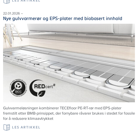
LES ARTIKKEL
22.01.2026 –
Nye gulvvarmerør og EPS-plater med biobasert innhold
Gulvvarmeløsningen kombinerer TECEfloor PE-RT-rør med EPS-plater
fremstilt etter BMB-prinsippet, der fornybare råvarer brukes i stedet for fossile
for å redusere klimaavtrykket
LES ARTIKKEL