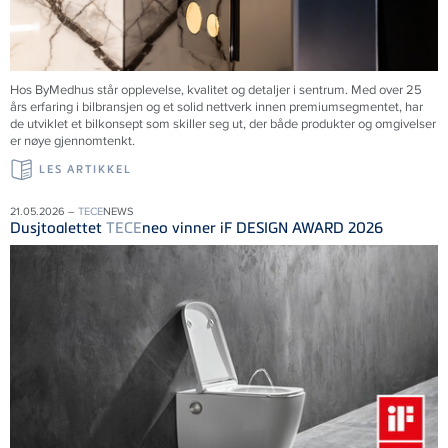
Hos ByMedhus står opplevelse, kvalitet og detaljer i sentrum. Med over 25
års erfaring i bilbransjen og et solid nettverk innen premiumsegmentet, har
de utviklet et bilkonsept som skiller seg ut, der både produkter og omgivelser
er nøye gjennomtenkt.
LES ARTIKKEL
21.05.2026 –
TECE
NEWS
Dusjtoalettet
TECE
neo vinner iF DESIGN AWARD 2026