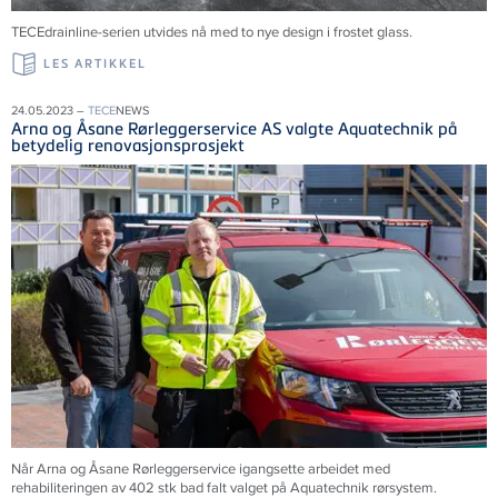
TECEdrainline-serien utvides nå med to nye design i frostet glass.
LES ARTIKKEL
24.05.2023 –
TECE
NEWS
Arna og Åsane Rørleggerservice AS valgte Aquatechnik på
betydelig renovasjonsprosjekt
Når Arna og Åsane Rørleggerservice igangsette arbeidet med
rehabiliteringen av 402 stk bad falt valget på Aquatechnik rørsystem.