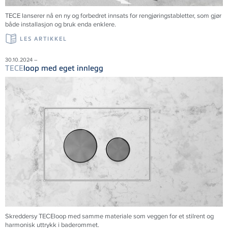
TECE lanserer nå en ny og forbedret innsats for rengjøringstabletter, som gjør
både installasjon og bruk enda enklere.
LES ARTIKKEL
30.10.2024 –
TECE
loop med eget innlegg
Skreddersy TECEloop med samme materiale som veggen for et stilrent og
harmonisk uttrykk i baderommet.