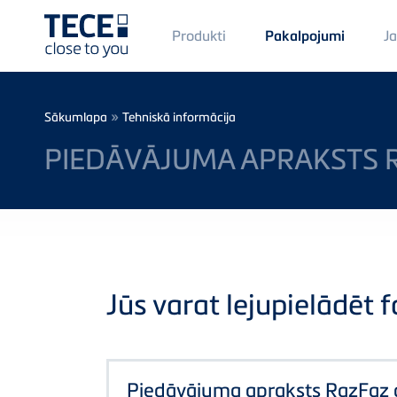
Main
Produkti
J
Pakalpojumi
Menü
1
Skip to main content
Breadcrumb
»
Sākumlapa
Tehniskā informācija
PIEDĀVĀJUMA APRAKSTS 
Jūs varat lejupielādēt fa
Piedāvājuma apraksts RazFaz