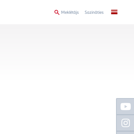
Secondary
Meklētājs
Sazināties
Menu
Floating
Sidebar