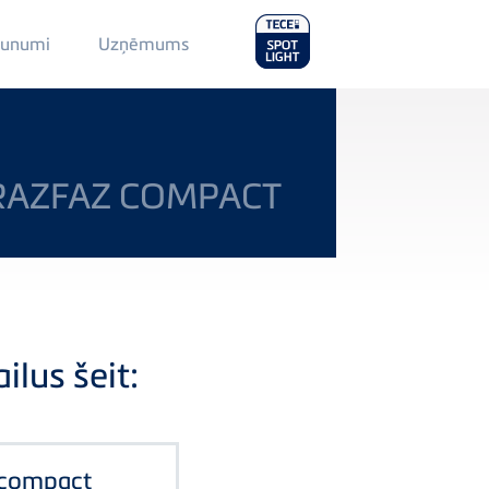
Main
aunumi
Uzņēmums
Menu
2
RAZFAZ COMPACT
ilus šeit:
 compact