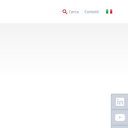
Secondary
Cerca
Contatti
Menu
Floating
Sidebar