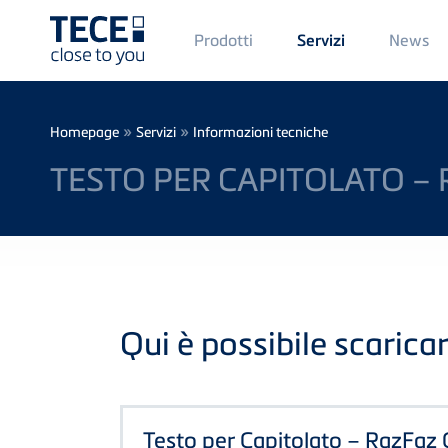
Main
Prodotti
News
Servizi
Menü
1
Skip to main content
Breadcrumb
»
»
Homepage
Servizi
Informazioni tecniche
TESTO PER CAPITOLATO –
Qui è possibile scaricar
Testo per Capitolato – RazFaz