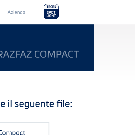
Main
Azienda
Menu
2
 RAZFAZ COMPACT
e il seguente file:
 Compact