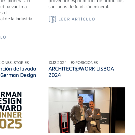
nes pioneras: la
proveedor español líder de productos
rt ha vuelto a
sanitarios de fundición mineral.
s el
l de la industria
LEER ARTÍCULO
ULO
CIONES, STORIES
10.12.2024 – EXPOSICIONES
unción de lavado
ARCHITECT@WORK LISBOA
 German Design
2024