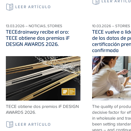
LEER ARTÍC
LEER ARTÍCULO
13.03.2026 – NOTICIAS, STORIES
10.03.2026 – STORIES
TECEdrainway recibe el oro:
TECE vuelve a lid
TECE obtiene dos premios iF
de los datos de p
DESIGN AWARDS 2026.
certificación pr
confirmada
TECE obtiene dos premios iF DESIGN
The quality of produ
AWARDS 2026.
decisive factor for e
in wholesale and tr
been setting standard
LEER ARTÍCULO
years – and continu