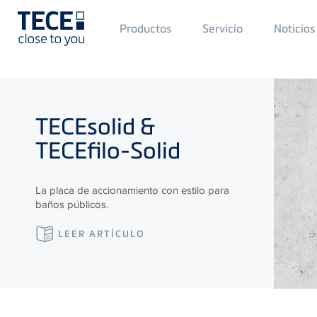
Main
Productos
Servicio
Noticias
Menü
1
Skip to main content
TECE
solid &
TECE
filo-Solid
La placa de accionamiento con estilo para
baños públicos.
LEER ARTÍCULO