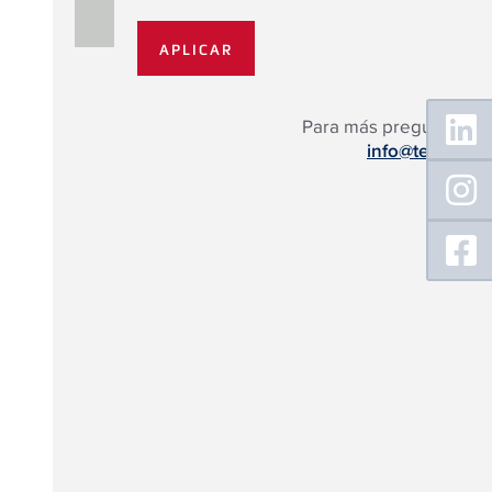
Floating
Para más preguntas:
Sidebar
info@tece.es