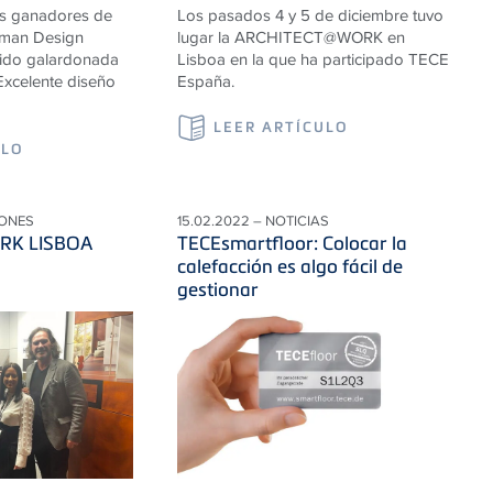
os ganadores de
Los pasados 4 y 5 de diciembre tuvo
rman Design
lugar la ARCHITECT@WORK en
ido galardonada
Lisboa en la que ha participado TECE
Excelente diseño
España.
LEER ARTÍCULO
ULO
IONES
15.02.2022 – NOTICIAS
RK LISBOA
TECEsmartfloor: Colocar la
calefacción es algo fácil de
gestionar