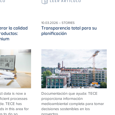
ULO
LEER ARTÍCULO
10.03.2026 – STORIES
erar la calidad
Transparencia total para su
roductos:
planificación
emium
ct data is now a
Documentación que ayuda: TECE
fficient processes
proporciona información
ade. TECE has
medioambiental completa para tomar
s in this area for
decisiones sostenibles en los
es to do so.
proyectos.