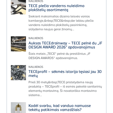
NAUJIENOS
TECE plečia vanderns nuleidimo
plokštelių asortimentą
Siekiant maksimalios dizaino laisvės vonios
kambaryje,&nbsp;TECE&nbsp;dar labiau plečia
vandens nuleidimo plokštelių pasirinkimą,
siūlydama naujus gerai žinomų...
NAUJIENOS
Auksas TECEdrainway – TECE pelnė du „iF
DESIGN AWARD 2026“ apdovanojimus
Šiais metais „TECE“ pelnė du prestižinius „iF
DESIGN AWARDS“ apdovanojimus.
NAUJIENOS
TECEprofil – sėkmės istorija tęsiasi jau 30
metų
Prieš 30 metų&nbsp;TECE pristatydama naują
produktą – TECEprofil – iš esmės pakeitė sanitarinių
elementų montavimą. Ši novatoriška montavimo
sistema...
Kodėl svarbu, kad vanduo namuose
tekėtų patikimais vamzdžiais?