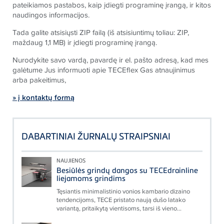
pateikiamos pastabos, kaip įdiegti programinę įrangą, ir kitos
naudingos informacijos.
Tada galite atsisiųsti ZIP failą (iš atsisiuntimų toliau: ZIP,
maždaug 1,1 MB) ir įdiegti programinę įrangą.
Nurodykite savo vardą, pavardę ir el. pašto adresą, kad mes
galėtume Jus informuoti apie
TECE
flex Gas atnaujinimus
arba pakeitimus,
» į kontaktų formą
DABARTINIAI ŽURNALŲ STRAIPSNIAI
NAUJIENOS
Besiūlės grindų dangos su TECEdrainline
liejamoms grindims
Tęsiantis minimalistinio vonios kambario dizaino
tendencijoms, TECE pristato naują dušo latako
variantą, pritaikytą vientisoms, tarsi iš vieno...