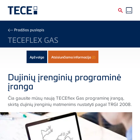
Skip to main content
Breadcrumb
Pradžios puslapis
TECEFLEX GAS
Apžvalga
Atsisiunčiama informacija
(2)
Dujinių įrenginių programinė
įranga
Čia gausite mūsų naują TECEflex Gas programinę įrangą,
skirtą dujinių įrenginių matmenims nustatyti pagal TRGI 2008.