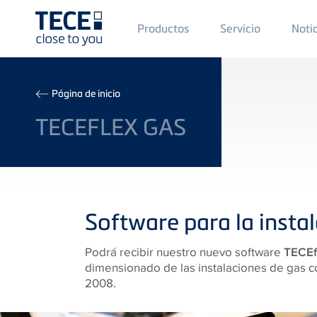
Main
Productos
Servicio
Noti
Menü
1
Skip to main content
Breadcrumb
Página de inicio
TECEFLEX GAS
Software para la insta
Podrá recibir nuestro nuevo software
TECEf
dimensionado de las instalaciones de gas 
2008.