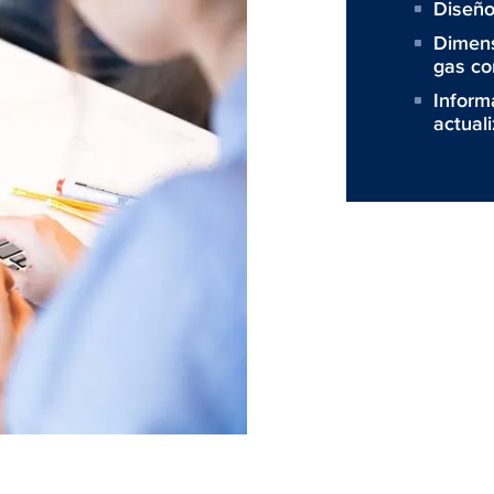
Diseño
Dimens
gas co
Inform
actual