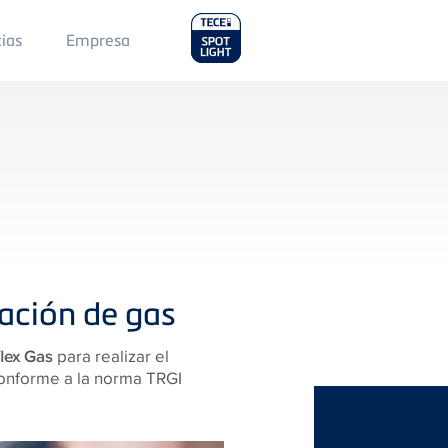
Main
cias
Empresa
Menu
2
lación de gas
lex Gas
para realizar el
conforme a la norma TRGI