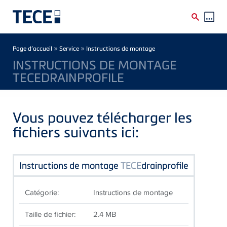
Skip to main content
Breadcrumb
»
»
Page d’accueil
Service
Instructions de montage
INSTRUCTIONS DE MONTAGE
TECEDRAINPROFILE
Vous pouvez télécharger les
fichiers suivants ici:
Instructions de montage
TECE
drainprofile
Catégorie:
Instructions de montage
Taille de fichier:
2.4 MB