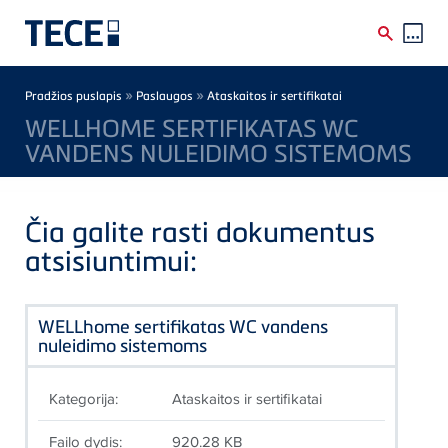
Skip to main content
Breadcrumb
»
»
Pradžios puslapis
Paslaugos
Ataskaitos ir sertifikatai
WELLHOME SERTIFIKATAS WC
VANDENS NULEIDIMO SISTEMOMS
Čia galite rasti dokumentus
atsisiuntimui:
WELLhome sertifikatas WC vandens
nuleidimo sistemoms
Kategorija:
Ataskaitos ir sertifikatai
Failo dydis:
920.28 KB