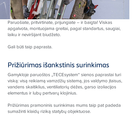
Paruošiate, pritvirtinate, prijungiate – ir baigta! Viskas
apgalvota, montuojama greitai, pagal standartus, saugiai,
laiku ir neviršijant biudžeto.
Gali būti taip paprasta.
Prižiūrimas išankstinis surinkimas
Gamykloje paruoštos „
TECE
system“ sienos paprastai turi
viską: visą reikiamą vamzdžių sistemą, jos valdymo įtaisus,
vandens skaitiklius, ventiliatorių dėžes, garso izoliacijos
elementus ir lubų pertvarų klojinius.
Prižiūrimas pramoninis surinkimas mums taip pat padeda
sumažinti klaidų riziką statybų objektuose.