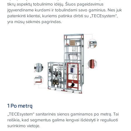
tikrų aspektų tobulinimo idėjų. Šiuos pageidavimus
įgyvendiname kurdami ir tobulindami savo gaminius. Nes juk
patenkinti klientai, kuriems patinka dirbti su „
TECE
system“,
yra mūsų sėkmės pagrindas.
1 Po metrą
„TECEsystem“ sanitarinės sienos gaminamos po metrą. Tai
reiškia, kad segmentus galima lengvai išdėstyti ir reguliuoti
surinkimo vietoje.