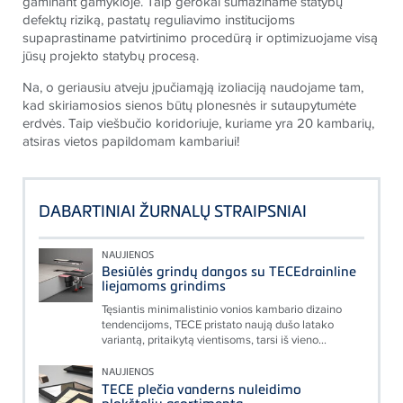
gaminant gamykloje. Taip gerokai sumažiname statybų
defektų riziką, pastatų reguliavimo institucijoms
supaprastiname patvirtinimo procedūrą ir optimizuojame visą
jūsų projekto statybų procesą.
Na, o geriausiu atveju įpučiamąją izoliaciją naudojame tam,
kad skiriamosios sienos būtų plonesnės ir sutaupytumėte
erdvės. Taip viešbučio koridoriuje, kuriame yra 20 kambarių,
atsiras vietos papildomam kambariui!
DABARTINIAI ŽURNALŲ STRAIPSNIAI
NAUJIENOS
Besiūlės grindų dangos su TECEdrainline
liejamoms grindims
Tęsiantis minimalistinio vonios kambario dizaino
tendencijoms, TECE pristato naują dušo latako
variantą, pritaikytą vientisoms, tarsi iš vieno...
NAUJIENOS
TECE plečia vanderns nuleidimo
plokštelių asortimentą