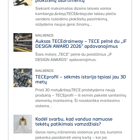
Siekiant maksimalios dizaino laisvės vonios
kambaryje,&nbsp;TECE&nbsp;dar labiau plečia
vandens nuleidimo plokštelių pasirinkimą,
siūlydama naujus gerai žinomų...
NAUJIENOS
Auksas TECEdrainway – TECE pelnė du „iF
DESIGN AWARD 2026“ apdovanojimus
Šiais metais „TECE“ pelnė du prestižinius „iF
DESIGN AWARDS“ apdovanojimus.
NAUJIENOS
TECEprofil – sėkmės istorija tęsiasi jau 30
metų
Prieš 30 metų&nbsp;TECE pristatydama naują
produktą – TECEprofil – iš esmės pakeitė sanitarinių
elementų montavimą. Ši novatoriška montavimo
sistema...
Kodėl svarbu, kad vanduo namuose
tekėtų patikimais vamzdžiais?
Geros namų inžinerinės sistemos yra tos, kuriomis
pakanka pasidomėti vieną kartą – kai jos