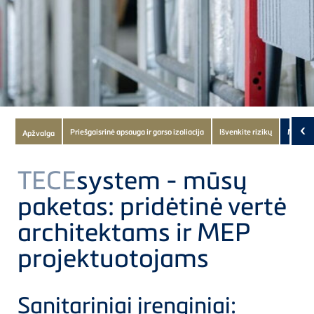
Subnavigation
‹
Priešgaisrinė apsauga ir garso izoliacija
Išvenkite rizikų
Mūsų pa
Apžvalga
of
current
TECE
system - mūsų
Product
paketas: pridėtinė vertė
architektams ir MEP
projektuotojams
Sanitariniai įrenginiai: