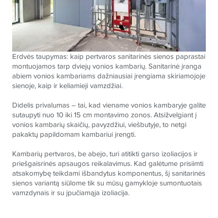
Erdvės taupymas: kaip pertvaros sanitarinės sienos paprastai
montuojamos tarp dviejų vonios kambarių. Sanitarinė įranga
abiem vonios kambariams dažniausiai įrengiama skiriamojoje
sienoje, kaip ir keliamieji vamzdžiai.
Didelis privalumas – tai, kad viename vonios kambaryje galite
sutaupyti nuo 10 iki 15 cm montavimo zonos. Atsižvelgiant į
vonios kambarių skaičių, pavyzdžiui, viešbutyje, to netgi
pakaktų papildomam kambariui įrengti.
Kambarių pertvaros, be abejo, turi atitikti garso izoliacijos ir
priešgaisrinės apsaugos reikalavimus. Kad galėtume prisiimti
atsakomybę teikdami išbandytus komponentus, šį sanitarinės
sienos variantą siūlome tik su mūsų gamykloje sumontuotais
vamzdynais ir su įpučiamąja izoliacija.