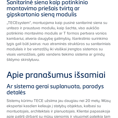
S
anitarinė siena kaip potinkinio
montavimo priešais tvirtą ar
gipskartonio sieną modulis
„
TECE
system“, montuojama kaip pusinė sanitarinė siena su
unitazo ir praustuvo moduliu, kaip šachta, viso aukščio
potinkinio montavimo modulis ar T formos pertvara vonios
kambariui, atveria daugybę galimybių. Išankstinio surinkimo
lygis gali būti įvairus: nuo atraminės struktūros su sanitariniais
moduliais ir be vamzdžių iki visiškai įrengtos sistemos su
visais vamzdžiais, gėlo vandens tiekimo sistema ar grindų
šildymo skirstytuvu.
Apie pranašumus išsamiai
Ar sistema gerai suplanuota, parodys
detalės
Sistemų kūrimu
TECE
užsiima jau daugiau nei 20 metų. Mūsų
ekspertai kasdien keliauja į statybų objektus, kalbasi su
montuotojais, architektais ir planuotojais. Klientai papasakoja
apie patirtį dirbant su mūsų sienomis ir visuomet pateikia tam