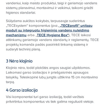
vandeniui, kaip maisto produktui, taigi ir geriamojo vandens
sistemų planavimui, montavimui ir veikimui, taikomi griežti
higienos standartai.
Siūlydama aukštos kokybės, tarpusavyje suderintus
„TECEsystem“ komponentus (pvz.,
„TECEprofil“ unitazų
modulį su integruotu higieninio vandens nuleidimo
mechanizmu
arba „
TECE Hygiene Box“
), TECE laikosi
atitinkamų geriamojo vandens standartų ir reglamentų. TECE
projektų komanda padės pasirinkti tinkamą sistemą ir
sudaryti techninį planą.
3 Nėra klojinio
Klojinio nėra, todėl plokštės angos saugiai užpildomos.
Laikomasi garso izoliacijos ir priešgaisrinės apsaugos
taisyklių. Teleskopinė lubų jungtis užtikrina 15 cm montavimo
tarpą.
4 Garso izoliacija
Visi komponentai turi garso izoliaciją, todėl varžtais
pritvirtintus komponentus vis tiek galima reguliuoti vietoje.