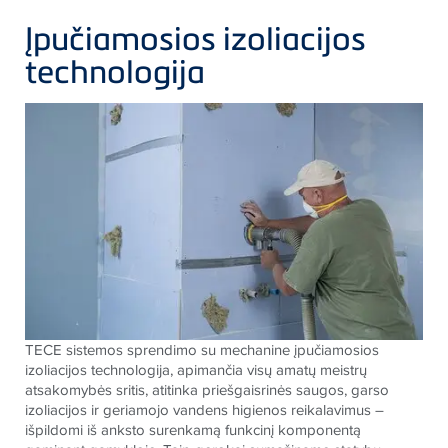
Įpučiamosios izoliacijos
technologija
TECE sistemos sprendimo su mechanine įpučiamosios
izoliacijos technologija, apimančia visų amatų meistrų
atsakomybės sritis, atitinka priešgaisrinės saugos, garso
izoliacijos ir geriamojo vandens higienos reikalavimus –
išpildomi iš anksto surenkamą funkcinį komponentą