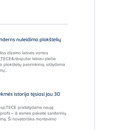
nderns nuleidimo plokštelių
ios dizaino laisvės vonios
TECE&nbsp;dar labiau plečia
 plokštelių pasirinkimą, siūlydama
ų...
kmės istorija tęsiasi jau 30
sp;TECE pristatydama naują
ofil – iš esmės pakeitė sanitarinių
mą. Ši novatoriška montavimo