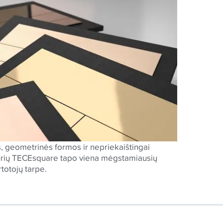
os, geometrinės formos ir nepriekaištingai
urių
TECE
square tapo viena mėgstamiausių
rtotojų tarpe.