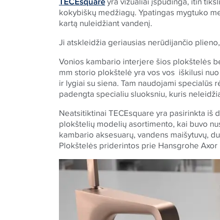
TECEsquare
yra vizualiai įspūdinga, itin tik
kokybiškų medžiagų. Ypatingas mygtuko mec
kartą nuleidžiant vandenį.
Ji atskleidžia geriausias nerūdijančio plieno
Vonios kambario interjere šios plokštelės bev
mm storio plokštelė yra vos vos iškilusi nuo
ir lygiai su siena. Tam naudojami specialūs r
padengta specialiu sluoksniu, kuris neleidžia
Neatsitiktinai
TECE
square yra pasirinkta iš 
plokštelių modelių asortimento, kai buvo nu
kambario aksesuarų, vandens maišytuvų, duš
Plokštelės priderintos prie Hansgrohe Axor 