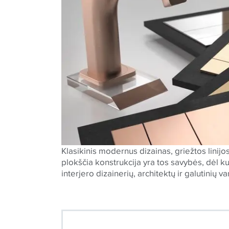
Klasikinis modernus dizainas, griežtos linij
plokščia konstrukcija yra tos savybės, dėl k
interjero dizainerių, architektų ir galutinių va