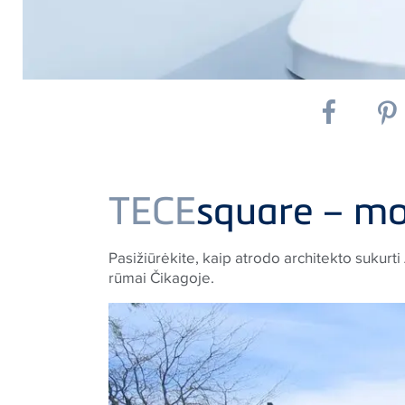
TECE
square – mo
Pasižiūrėkite, kaip atrodo architekto sukurti
rūmai Čikagoje.