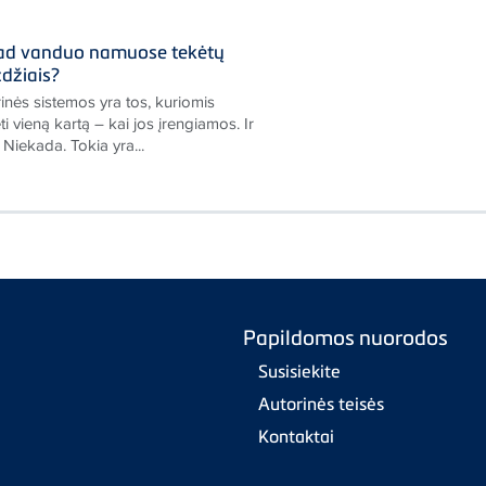
kad vanduo namuose tekėtų
džiais?
inės sistemos yra tos, kuriomis
vieną kartą – kai jos įrengiamos. Ir
 Niekada. Tokia yra...
Papildomos nuorodos
Susisiekite
Autorinės teisės
Kontaktai