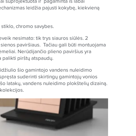
sliai suprojektuota ir pagaminta iš labai
hanizmas leidžia pajusti kokybę, kiekvieną
, stiklo, chromo savybes.
eik nesimato: tik trys siauros siūlės. 2
 sienos paviršiaus. Tačiau gali būti montuojama
ėmeliai. Nerūdijančio plieno paviršius yra
 palikti pirštų atspaudų.
didžiulio šio gamintojo vandens nuleidimo
spręsta suderinti skirtingų gamintojų vonios
o latakų, vandens nuleidimo plokštelių dizainą.
kolekcijos.