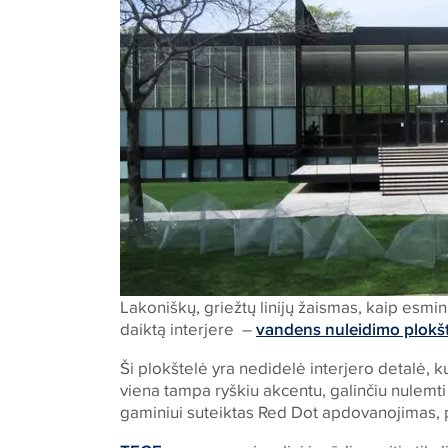
Lakoniškų, griežtų linijų žaismas, kaip esmin
daiktą interjere –
vandens nuleidimo plokšt
Ši plokštelė yra nedidelė interjero detalė, ku
viena tampa ryškiu akcentu, galinčiu nulemti
gaminiui suteiktas Red Dot apdovanojimas, p