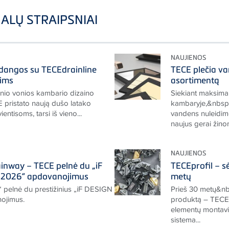
ALŲ STRAIPSNIAI
NAUJIENOS
 dangos su TECEdrainline
TECE plečia va
dims
asortimentą
tinio vonios kambario dizaino
Siekiant maksimal
 pristato naują dušo latako
kambaryje,&nbsp;
vientisoms, tarsi iš vieno...
vandens nuleidimo
naujus gerai žinom
NAUJIENOS
nway – TECE pelnė du „iF
TECEprofil – sė
2026“ apdovanojimus
metų
“ pelnė du prestižinius „iF DESIGN
Prieš 30 metų&nb
ojimus.
produktą – TECEpr
elementų montavi
sistema...