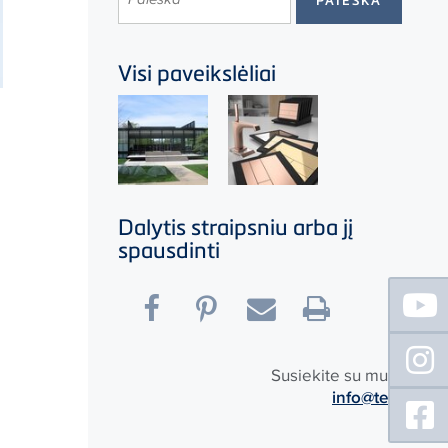
Visi paveikslėliai
Dalytis straipsniu arba jį
spausdinti
Floating
Sidebar
Susiekite su mumis:
info@tece.lt