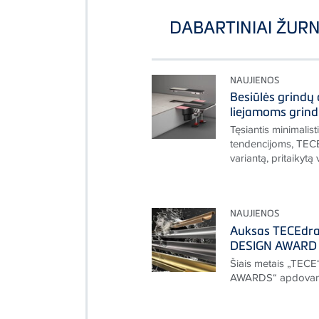
DABARTINIAI ŽURN
NAUJIENOS
Besiūlės grindų
liejamoms grin
Tęsiantis minimalis
tendencijoms, TECE
variantą, pritaikytą 
NAUJIENOS
Auksas TECEdrai
DESIGN AWARD 
Šiais metais „TECE
AWARDS“ apdovan