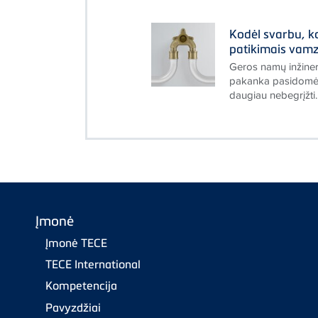
Kodėl svarbu, 
patikimais vamz
Geros namų inžiner
pakanka pasidomėti 
daugiau nebegrįžti.
Įmonė
Įmonė TECE
TECE International
Kompetencija
Pavyzdžiai