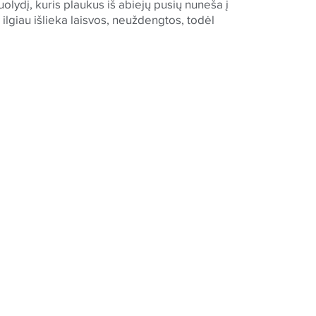
nuolydį, kuris plaukus iš abiejų pusių nuneša į
ilgiau išlieka laisvos, neuždengtos, todėl