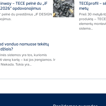
nway – TECE pelnė du „iF
TECEprofil – sė
2026“ apdovanojimus
metų
“ pelnė du prestižinius „iF DESIGN
Prieš 30 metų&nb
ojimus.
produktą – TECEpr
elementų montavi
sistema...
kad vanduo namuose tekėtų
džiais?
inės sistemos yra tos, kuriomis
vieną kartą – kai jos įrengiamos. Ir
 Niekada. Tokia yra...