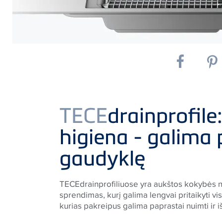
TECE
drainprofile
higiena - galima 
gaudyklę
TECEdrainprofiliuose yra aukštos kokybės n
sprendimas, kurį galima lengvai pritaikyti vi
kurias pakreipus galima paprastai nuimti ir iš