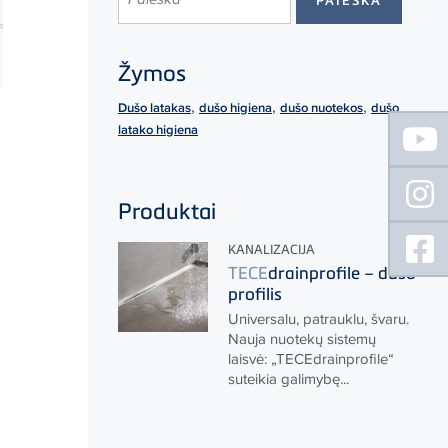
Žymos
,
,
,
Dušo latakas
dušo higiena
dušo nuotekos
dušo
Floating
latako higiena
Sidebar
Produktai
KANALIZACIJA
TECE
drainprofile – dušo
profilis
Universalu, patrauklu, švaru.
Nauja nuotekų sistemų
laisvė: „
TECE
drainprofile“
suteikia galimybę...