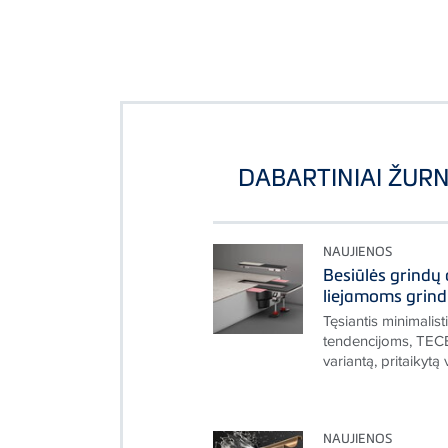
DABARTINIAI ŽURN
NAUJIENOS
Besiūlės grindų
liejamoms grin
Tęsiantis minimalis
tendencijoms, TECE
variantą, pritaikytą 
NAUJIENOS