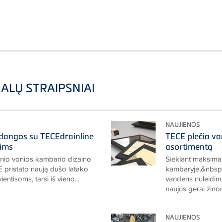
ALŲ STRAIPSNIAI
NAUJIENOS
 dangos su TECEdrainline
TECE plečia va
dims
asortimentą
tinio vonios kambario dizaino
Siekiant maksimal
 pristato naują dušo latako
kambaryje,&nbsp;
vientisoms, tarsi iš vieno...
vandens nuleidimo
naujus gerai žinom
NAUJIENOS