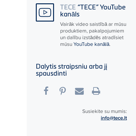
TECE
“TECE” YouTube
kanāls
Vairāk video saistībā ar mūsu
produktiem, pakalpojumiem
un dalību izstādēs atradīsiet
mūsu
YouTube kanālā
.
Dalytis straipsniu arba jį
spausdinti
Susiekite su mumis:
info@tece.lt