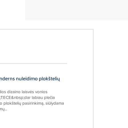
nderns nuleidimo plokštelių
ios dizaino laisvės vonios
TECE&nbsp;dar labiau plečia
 plokštelių pasirinkimą, siūlydama
ų...