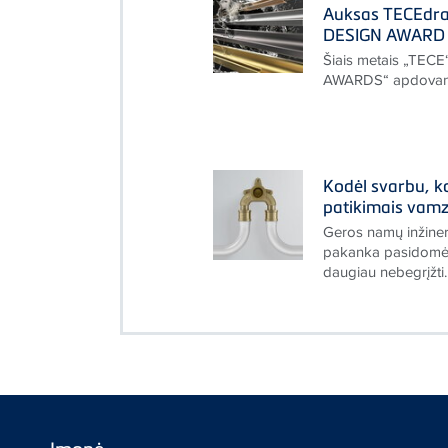
Auksas TECEdrai
DESIGN AWARD 
Šiais metais „TECE
AWARDS“ apdovan
Kodėl svarbu, 
patikimais vamz
Geros namų inžiner
pakanka pasidomėti 
daugiau nebegrįžti.