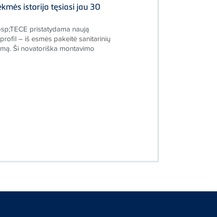
kmės istorija tęsiasi jau 30
sp;TECE pristatydama naują
ofil – iš esmės pakeitė sanitarinių
mą. Ši novatoriška montavimo