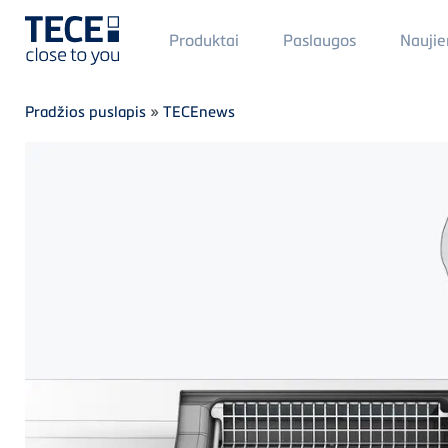
Main
Produktai
Paslaugos
Naujie
Menü
1
Skip to main content
Breadcrumb
Pradžios puslapis
»
TECEnews