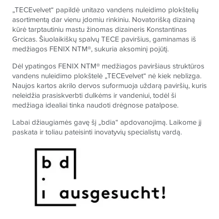
„
TECE
velvet“ papildė unitazo vandens nuleidimo plokštelių
asortimentą dar vienu įdomiu rinkiniu. Novatorišką dizainą
kūrė tarptautiniu mastu žinomas dizaineris Konstantinas
Grcicas. Šiuolaikiškų spalvų
TECE
paviršius, gaminamas iš
medžiagos FENIX NTM®, sukuria aksominį pojūtį.
Dėl ypatingos FENIX NTM® medžiagos paviršiaus struktūros
vandens nuleidimo plokštelė „
TECE
velvet“ nė kiek neblizga.
Naujos kartos akrilo dervos suformuoja uždarą paviršių, kuris
neleidžia prasiskverbti dulkėms ir vandeniui, todėl ši
medžiaga idealiai tinka naudoti drėgnose patalpose.
Labai džiaugiamės gavę šį „bdia“ apdovanojimą. Laikome jį
paskata ir toliau pateisinti inovatyvių specialistų vardą.