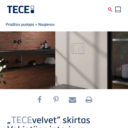
Breadcrumb
Skip to main content
Pradžios puslapis
»
Naujienos
„
TECE
velvet“ skirtas