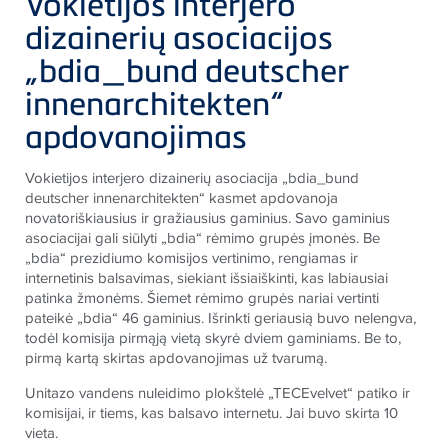
Vokietijos interjero
dizainerių asociacijos
„bdia_bund deutscher
innenarchitekten“
apdovanojimas
Vokietijos interjero dizainerių asociacija „bdia_bund
deutscher innenarchitekten“ kasmet apdovanoja
novatoriškiausius ir gražiausius gaminius. Savo gaminius
asociacijai gali siūlyti „bdia“ rėmimo grupės įmonės. Be
„bdia“ prezidiumo komisijos vertinimo, rengiamas ir
internetinis balsavimas, siekiant išsiaiškinti, kas labiausiai
patinka žmonėms. Šiemet rėmimo grupės nariai vertinti
pateikė „bdia“ 46 gaminius. Išrinkti geriausią buvo nelengva,
todėl komisija pirmąją vietą skyrė dviem gaminiams. Be to,
pirmą kartą skirtas apdovanojimas už tvarumą.
Unitazo vandens nuleidimo plokštelė „
TECE
velvet“ patiko ir
komisijai, ir tiems, kas balsavo internetu. Jai buvo skirta 10
vieta.