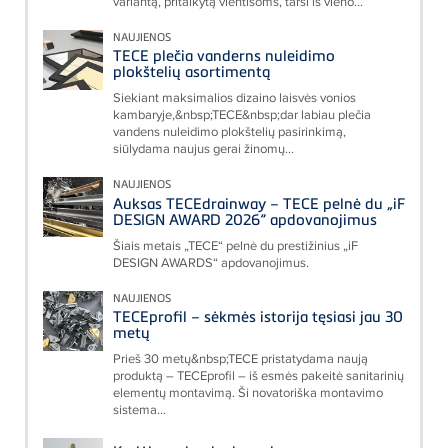
variantą, pritaikytą vientisoms, tarsi iš vieno...
NAUJIENOS
TECE plečia vanderns nuleidimo
plokštelių asortimentą
Siekiant maksimalios dizaino laisvės vonios
kambaryje,&nbsp;TECE&nbsp;dar labiau plečia
vandens nuleidimo plokštelių pasirinkimą,
siūlydama naujus gerai žinomų...
NAUJIENOS
Auksas TECEdrainway – TECE pelnė du „iF
DESIGN AWARD 2026“ apdovanojimus
Šiais metais „TECE“ pelnė du prestižinius „iF
DESIGN AWARDS“ apdovanojimus.
NAUJIENOS
TECEprofil – sėkmės istorija tęsiasi jau 30
metų
Prieš 30 metų&nbsp;TECE pristatydama naują
produktą – TECEprofil – iš esmės pakeitė sanitarinių
elementų montavimą. Ši novatoriška montavimo
sistema...