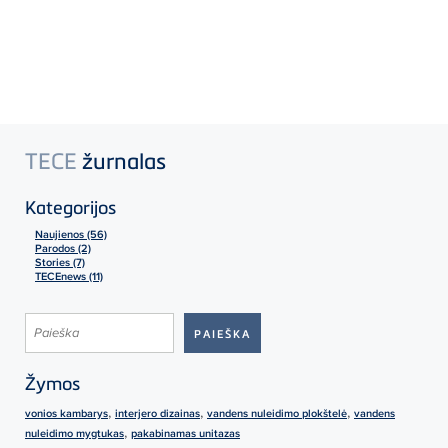
TECE
žurnalas
Kategorijos
Naujienos (56)
Parodos (2)
Stories (7)
TECEnews (11)
Žymos
,
,
,
vonios kambarys
interjero dizainas
vandens nuleidimo plokštelė
vandens
,
nuleidimo mygtukas
pakabinamas unitazas