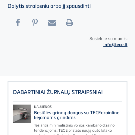
Dalytis straipsniu arba jį spausdinti
Susiekite su mumis:
info@tece.lt
DABARTINIAI ŽURNALŲ STRAIPSNIAI
NAUJIENOS
Besiūlės grindų dangos su TECEdrainline
liejamoms grindims
Tęsiantis minimalistinio vonios kambario dizaino
tendencijoms, TECE pristato naują dušo latako