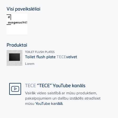
Visi paveikslėliai
Produktai
TOILET FLUSH PLATES
Toilet flush plate
TECE
velvet
Lorem
TECE
“TECE” YouTube kanāls
Vairāk video saistībā ar mūsu produktiem,
pakalpojumiem un dalību izstādēs atradīsiet
mūsu
YouTube kanālā
.