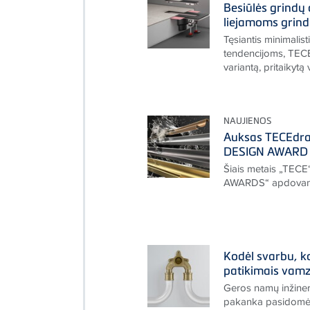
Besiūlės grindų
liejamoms grin
Tęsiantis minimalis
tendencijoms, TECE
variantą, pritaikytą 
NAUJIENOS
Auksas TECEdrai
DESIGN AWARD 
Šiais metais „TECE
AWARDS“ apdovan
Kodėl svarbu, 
patikimais vamz
Geros namų inžiner
pakanka pasidomėti 