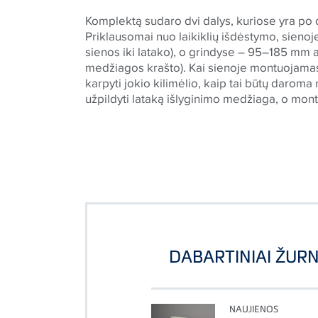
Komplektą sudaro dvi dalys, kuriose yra po d
Priklausomai nuo laikiklių išdėstymo, sienoj
sienos iki latako), o grindyse – 95–185 mm au
medžiagos krašto). Kai sienoje montuojamas
karpyti jokio kilimėlio, kaip tai būtų daroma
užpildyti lataką išlyginimo medžiaga, o mon
DABARTINIAI ŽURN
NAUJIENOS