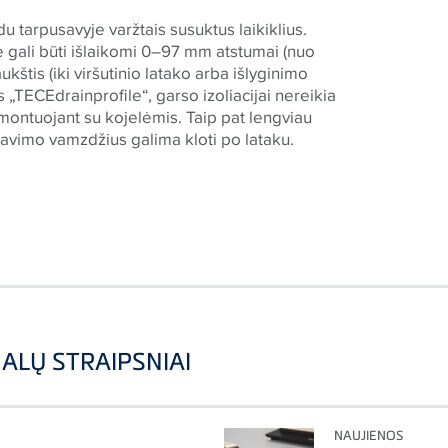
u tarpusavyje varžtais susuktus laikiklius.
e gali būti išlaikomi 0–97 mm atstumai (nuo
kštis (iki viršutinio latako arba išlyginimo
 „
TECE
drainprofile“, garso izoliacijai nereikia
 montuojant su kojelėmis. Taip pat lengviau
tavimo vamzdžius galima kloti po lataku.
ALŲ STRAIPSNIAI
NAUJIENOS