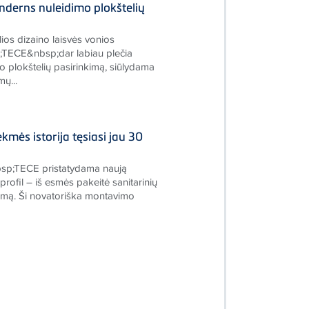
nderns nuleidimo plokštelių
ios dizaino laisvės vonios
TECE&nbsp;dar labiau plečia
 plokštelių pasirinkimą, siūlydama
ų...
kmės istorija tęsiasi jau 30
sp;TECE pristatydama naują
ofil – iš esmės pakeitė sanitarinių
mą. Ši novatoriška montavimo