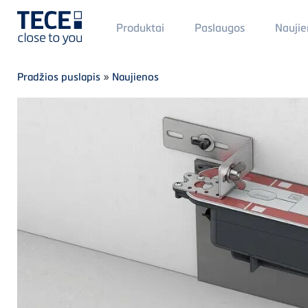
Main
Produktai
Paslaugos
Naujie
Menü
1
Skip to main content
Breadcrumb
Pradžios puslapis
»
Naujienos