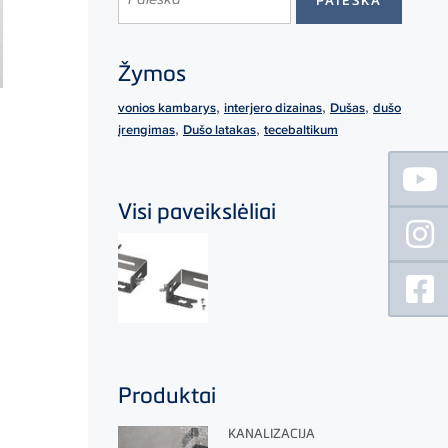
Žymos
,
,
,
vonios kambarys
interjero dizainas
Dušas
dušo
,
,
įrengimas
Dušo latakas
tecebaltikum
Floating
Sidebar
Visi paveikslėliai
Produktai
KANALIZACIJA