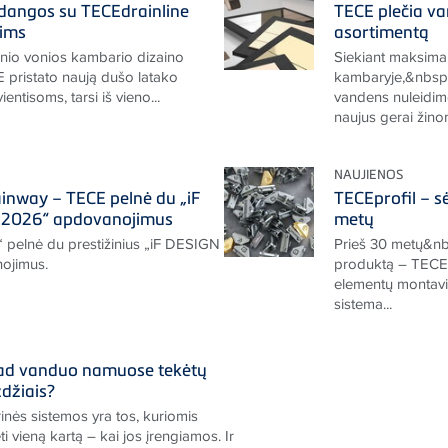
 dangos su TECEdrainline
TECE plečia va
dims
asortimentą
tinio vonios kambario dizaino
Siekiant maksimal
 pristato naują dušo latako
kambaryje,&nbsp;
vientisoms, tarsi iš vieno...
vandens nuleidimo
naujus gerai žinom
NAUJIENOS
nway – TECE pelnė du „iF
TECEprofil – sė
2026“ apdovanojimus
metų
“ pelnė du prestižinius „iF DESIGN
Prieš 30 metų&nb
ojimus.
produktą – TECEpr
elementų montavi
sistema...
kad vanduo namuose tekėtų
džiais?
inės sistemos yra tos, kuriomis
vieną kartą – kai jos įrengiamos. Ir