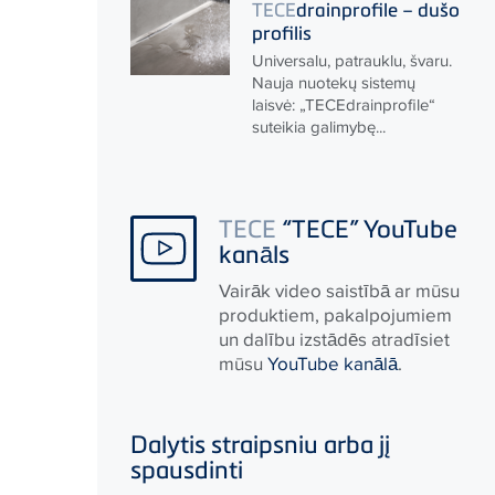
TECE
drainprofile – dušo
profilis
Universalu, patrauklu, švaru.
Nauja nuotekų sistemų
laisvė: „
TECE
drainprofile“
suteikia galimybę...
TECE
“TECE” YouTube
kanāls
Vairāk video saistībā ar mūsu
produktiem, pakalpojumiem
un dalību izstādēs atradīsiet
mūsu
YouTube kanālā
.
Dalytis straipsniu arba jį
spausdinti