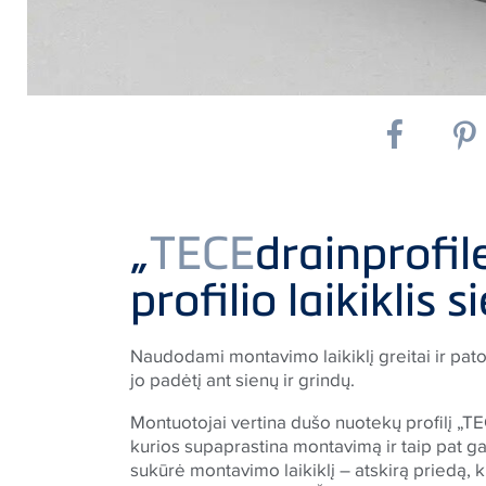
„
TECE
drainprofil
profilio laikiklis
Naudodami montavimo laikiklį greitai ir patog
jo padėtį ant sienų ir grindų.
Montuotojai vertina dušo nuotekų profilį „
TE
kurios supaprastina montavimą ir taip pat g
sukūrė montavimo laikiklį – atskirą priedą, ku