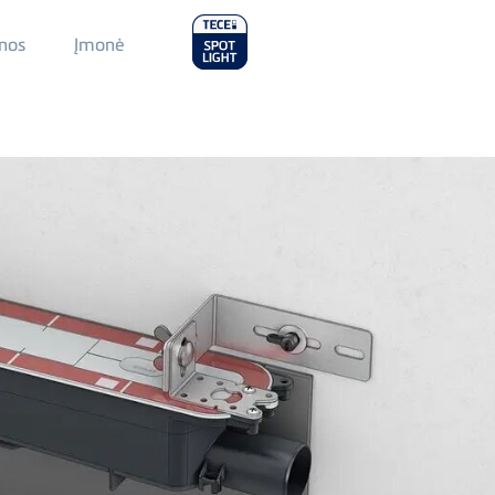
Main
nos
Įmonė
Menu
2