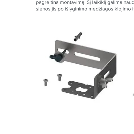
pagreitina montavimą. Šį laikiklį galima naud
sienos jis po išlyginimo medžiagos klojimo 