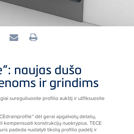
e“: naujas dušo
 sienoms ir grindims
iai sureguliuosite profilio aukštį ir užfiksuosite
CE
drainprofile“ dėl gerai apgalvotų detalių,
ali kompensuoti konstrukcijų nuokrypius.
TECE
ris padeda nustatyti tikslią profilio padėtį ir