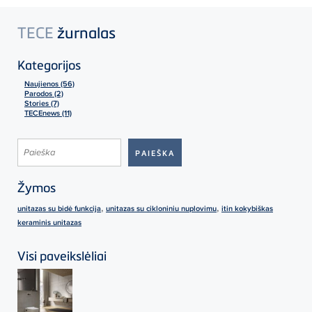
TECE
žurnalas
Kategorijos
Naujienos (56)
Parodos (2)
Stories (7)
TECEnews (11)
Žymos
,
,
unitazas su bidė funkcija
unitazas su cikloniniu nuplovimu
itin kokybiškas
keraminis unitazas
Visi paveikslėliai