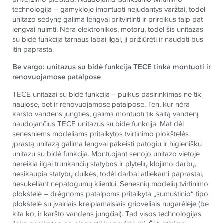
technologija – gamykloje įmontuoti nejudantys varžtai, todėl
unitazo sėdynę galima lengvai pritvirtinti ir prireikus taip pat
lengvai nuimti. Nėra elektronikos, motorų, todėl šis unitazas
su bidė funkcija tarnaus labai ilgai, jį prižiūrėti ir naudoti bus
itin paprasta.
Be vargo: unitazus su bidė funkcija TECE tinka montuoti ir
renovuojamose patalpose
TECE
unitazai su bidė funkcija – puikus pasirinkimas ne tik
naujose, bet ir renovuojamose patalpose. Ten, kur nėra
karšto vandens jungties, galima montuoti tik šaltą vandenį
naudojančius
TECE
unitazus su bide funkcija. Mat dėl
senesniems modeliams pritaikytos tvirtinimo plokštelės
įprastą unitazą galima lengvai pakeisti patogiu ir higienišku
unitazu su bidė funkcija. Montuojant senojo unitazo vietoje
nereikia ilgai trunkančių statybos ir plytelių klojimo darbų,
nesikaupia statybų dulkės, todėl darbai atliekami paprastai,
nesukeliant nepatogumų klientui. Senesnių modelių tvirtinimo
plokštelė – drėgnoms patalpoms pritaikyta „sumuštinio“ tipo
plokštelė su įvairiais kreipiamaisiais grioveliais nugarėlėje (be
kita ko, ir karšto vandens jungčiai). Tad visos technologijas