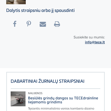
Dalytis straipsniu arba jį spausdinti
Susiekite su mumis:
info@tece.lt
DABARTINIAI ŽURNALŲ STRAIPSNIAI
NAUJIENOS
Besiūlės grindų dangos su TECEdrainline
liejamoms grindims
Tęsiantis minimalistinio vonios kambario dizaino