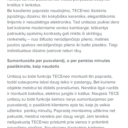
kraštus ir lankstus.
Be kasdienio paprasto naudojimo,
TECE
neo išsiskiria
įspūdingu dizainu: itin kokybiška keramika, elegantiškomis
linijomis ir nesudėtinga elektronika. Tad unitazas puikiai dera
bet kokiame moderniame vonios kambaryje. Ieškantys
patrauklių spalvinių kontrastų gali rinktis iš skirtingų
rankenėlių – nuo šlifuoto nerūdijančiojo plieno, matinės
juodos spalvos nerūdijančiojo plieno iki balto plastiko. Taigi
individualaus dizaino įvairovė neturi ribų.
Sumontuosite per pusvalandį, o per penkias minutes
paaiškinsite, kaip naudotis
Unitazą su bidė funkcija
TECE
neo montuoti itin paprasta,
todėl sutaupoma labai daug laiko ir pastangų. Bet kuriame
objekte meistrui tai didelis pranašumas. Nereikia ilgai ruoštis
ir montuoti bakelius, elektros jungtis ir katilus. Naujasis
TECE
unitazų su bidė funkcija šeimos narys sumontuojamas per
pusvalandį, o paaiškinti klientams apie tai, kaip jis veikia
užtenka penkių minučių. Paprastą montavimą užtikrina net
pakuotė, meistrui nereikia per daug vargti. Jam tereikia
neišpakuotą
TECE
neo pristumti prie sienos ir pritvirtinti
priveržimo pleištais. Naudojama išankstinio tvirtinimo