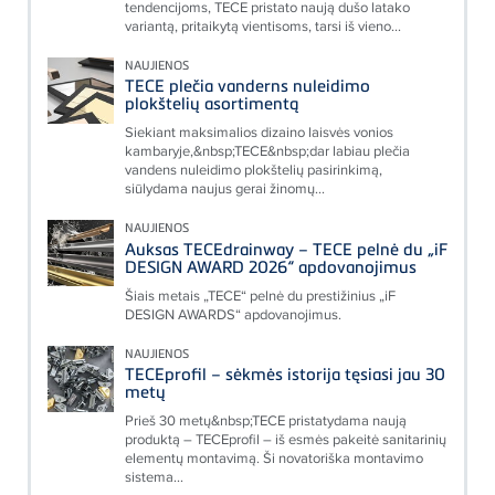
tendencijoms, TECE pristato naują dušo latako
variantą, pritaikytą vientisoms, tarsi iš vieno...
NAUJIENOS
TECE plečia vanderns nuleidimo
plokštelių asortimentą
Siekiant maksimalios dizaino laisvės vonios
kambaryje,&nbsp;TECE&nbsp;dar labiau plečia
vandens nuleidimo plokštelių pasirinkimą,
siūlydama naujus gerai žinomų...
NAUJIENOS
Auksas TECEdrainway – TECE pelnė du „iF
DESIGN AWARD 2026“ apdovanojimus
Šiais metais „TECE“ pelnė du prestižinius „iF
DESIGN AWARDS“ apdovanojimus.
NAUJIENOS
TECEprofil – sėkmės istorija tęsiasi jau 30
metų
Prieš 30 metų&nbsp;TECE pristatydama naują
produktą – TECEprofil – iš esmės pakeitė sanitarinių
elementų montavimą. Ši novatoriška montavimo
sistema...