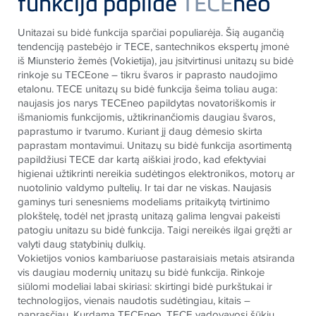
funkcija papildė
TECE
neo
Unitazai su bidė funkcija sparčiai populiarėja. Šią augančią
tendenciją pastebėjo ir
TECE
, santechnikos ekspertų įmonė
iš Miunsterio žemės (Vokietija), jau įsitvirtinusi unitazų su bidė
rinkoje su
TECE
one – tikru švaros ir paprasto naudojimo
etalonu.
TECE
unitazų su bidė funkcija šeima toliau auga:
naujasis jos narys
TECE
neo papildytas novatoriškomis ir
išmaniomis funkcijomis, užtikrinančiomis daugiau švaros,
paprastumo ir tvarumo. Kuriant jį daug dėmesio skirta
paprastam montavimui. Unitazų su bidė funkcija asortimentą
papildžiusi
TECE
dar kartą aiškiai įrodo, kad efektyviai
higienai užtikrinti nereikia sudėtingos elektronikos, motorų ar
nuotolinio valdymo pultelių. Ir tai dar ne viskas. Naujasis
gaminys turi senesniems modeliams pritaikytą tvirtinimo
plokštelę, todėl net įprastą unitazą galima lengvai pakeisti
patogiu unitazu su bidė funkcija. Taigi nereikės ilgai gręžti ar
valyti daug statybinių dulkių.
Vokietijos vonios kambariuose pastaraisiais metais atsiranda
vis daugiau modernių unitazų su bidė funkcija. Rinkoje
siūlomi modeliai labai skiriasi: skirtingi bidė purkštukai ir
technologijos, vienais naudotis sudėtingiau, kitais –
paprasčiau. Kurdama
TECE
neo,
TECE
vadovavosi šūkiu