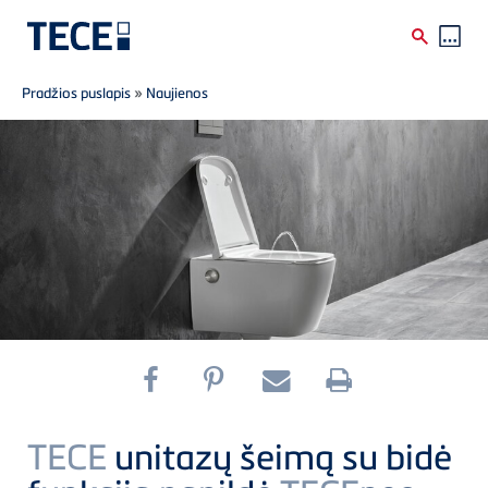
Breadcrumb
Skip to main content
Pradžios puslapis
»
Naujienos
TECE
unitazų šeimą su bidė