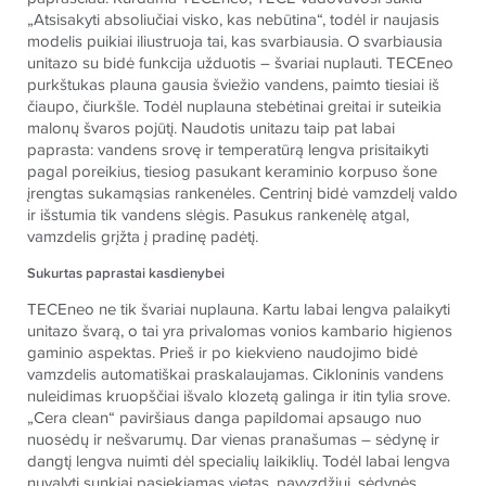
„Atsisakyti absoliučiai visko, kas nebūtina“, todėl ir naujasis
modelis puikiai iliustruoja tai, kas svarbiausia. O svarbiausia
unitazo su bidė funkcija užduotis – švariai nuplauti.
TECE
neo
purkštukas plauna gausia šviežio vandens, paimto tiesiai iš
čiaupo, čiurkšle. Todėl nuplauna stebėtinai greitai ir suteikia
malonų švaros pojūtį. Naudotis unitazu taip pat labai
paprasta: vandens srovę ir temperatūrą lengva prisitaikyti
pagal poreikius, tiesiog pasukant keraminio korpuso šone
įrengtas sukamąsias rankenėles. Centrinį bidė vamzdelį valdo
ir išstumia tik vandens slėgis. Pasukus rankenėlę atgal,
vamzdelis grįžta į pradinę padėtį.
Sukurtas paprastai kasdienybei
TECE
neo ne tik švariai nuplauna. Kartu labai lengva palaikyti
unitazo švarą, o tai yra privalomas vonios kambario higienos
gaminio aspektas. Prieš ir po kiekvieno naudojimo bidė
vamzdelis automatiškai praskalaujamas. Cikloninis vandens
nuleidimas kruopščiai išvalo klozetą galinga ir itin tylia srove.
„Cera clean“ paviršiaus danga papildomai apsaugo nuo
nuosėdų ir nešvarumų. Dar vienas pranašumas – sėdynę ir
dangtį lengva nuimti dėl specialių laikiklių. Todėl labai lengva
nuvalyti sunkiai pasiekiamas vietas, pavyzdžiui, sėdynės