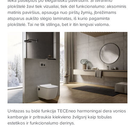
lieka paslėptos po elegantišku paviršiumi. Ši tvirtinimo
plokštelė žavi tiek vizualiai, tiek dėl funkcionalumo: aksominis
matinis paviršius, apsauga nuo pirštų žymių, įbrėžimams
atsparus aukšto slėgio laminatas, iš kurio pagaminta
plokštelė. Tai ne tik stilinga, bet ir itin lengvai valoma.
Unitazas su bidė funkcija
TECE
neo harmoningai dera vonios
kambaryje ir pritraukia kiekvieno žvilgsnį kaip tobulas
estetikos ir funkcionalumo derinys.