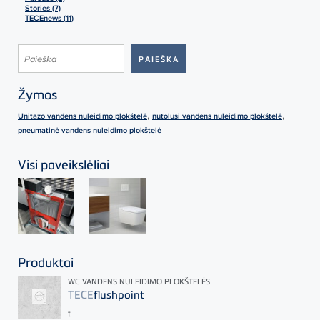
Stories (7)
TECEnews (11)
Žymos
,
,
Unitazo vandens nuleidimo plokštelė
nutolusi vandens nuleidimo plokštelė
pneumatinė vandens nuleidimo plokštelė
Visi paveikslėliai
Produktai
WC VANDENS NULEIDIMO PLOKŠTELĖS
TECE
flushpoint
t