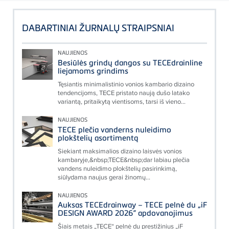
DABARTINIAI ŽURNALŲ STRAIPSNIAI
NAUJIENOS
Besiūlės grindų dangos su TECEdrainline
liejamoms grindims
Tęsiantis minimalistinio vonios kambario dizaino
tendencijoms, TECE pristato naują dušo latako
variantą, pritaikytą vientisoms, tarsi iš vieno...
NAUJIENOS
TECE plečia vanderns nuleidimo
plokštelių asortimentą
Siekiant maksimalios dizaino laisvės vonios
kambaryje,&nbsp;TECE&nbsp;dar labiau plečia
vandens nuleidimo plokštelių pasirinkimą,
siūlydama naujus gerai žinomų...
NAUJIENOS
Auksas TECEdrainway – TECE pelnė du „iF
DESIGN AWARD 2026“ apdovanojimus
Šiais metais „TECE“ pelnė du prestižinius „iF