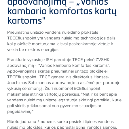
apdovanojimą – „Vonios
kambario komfortas kartų
kartoms"
Pneumatinė unitazo vandens nuleidimo plokštelė
TECE
flushpoint yra vandens nuleidimo technologijos dalis,
kai plokštelė montuojama laisvai pasirenkamoje vietoje ir
veikia be elektros energijos.
Frankfurte vykusioje ISH parodoje
TECE
pelnė ZVSHK
apdovanojimą - "Vonios kambario komfortas kartoms".
Apdovanojimas skirtas pneumatinei unitazo plokštelei
TECE
flushpoint.
TECE
generalinis direktorius Hansas-
Joachimas Sahlmannas apdovanojimą atsiėmė per parodoje
vykusią ceremoniją. Žiuri nuomone
TECE
flushpoint
maksimaliai atitinka vartotojų poreikius. "Net ir kalbant apie
vandens nuleidimą unitaze, egzistuoja skirtingi poreikiai, kurie
gali skirtis priklausomai nuo gyvenimo situacijos ar
pageidavimų."
Riboto judrumo žmonėms sunku pasiekti tipines vandens
nuleidimo plokštes, kurios paprastai būna įrengtos sienoje,