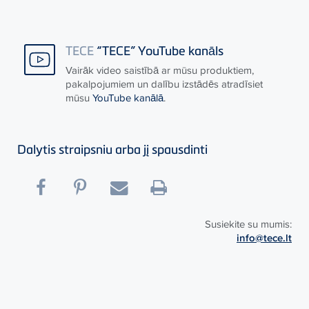
TECE
“TECE” YouTube kanāls
Vairāk video saistībā ar mūsu produktiem,
pakalpojumiem un dalību izstādēs atradīsiet
mūsu
YouTube kanālā
.
Dalytis straipsniu arba jį spausdinti
Susiekite su mumis:
info@tece.lt