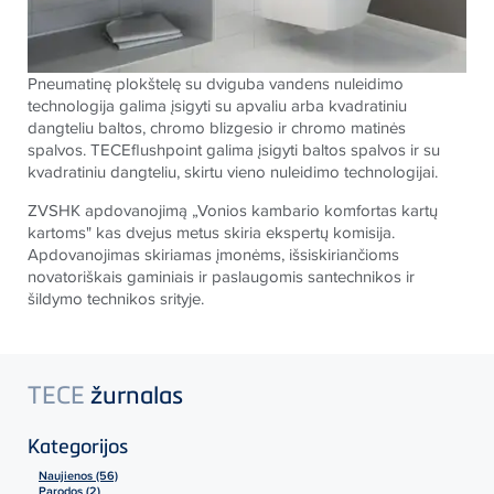
Pneumatinę plokštelę su dviguba vandens nuleidimo
technologija galima įsigyti su apvaliu arba kvadratiniu
dangteliu baltos, chromo blizgesio ir chromo matinės
spalvos.
TECE
flushpoint galima įsigyti baltos spalvos ir su
kvadratiniu dangteliu, skirtu vieno nuleidimo technologijai.
ZVSHK apdovanojimą „Vonios kambario komfortas kartų
kartoms" kas dvejus metus skiria ekspertų komisija.
Apdovanojimas skiriamas įmonėms, išsiskiriančioms
novatoriškais gaminiais ir paslaugomis santechnikos ir
šildymo technikos srityje.
TECE
žurnalas
Kategorijos
Naujienos (56)
Parodos (2)