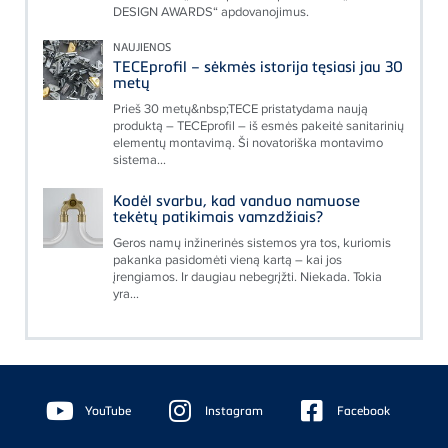
DESIGN AWARDS“ apdovanojimus.
NAUJIENOS
TECEprofil – sėkmės istorija tęsiasi jau 30
metų
Prieš 30 metų&nbsp;TECE pristatydama naują
produktą – TECEprofil – iš esmės pakeitė sanitarinių
elementų montavimą. Ši novatoriška montavimo
sistema...
Kodėl svarbu, kad vanduo namuose
tekėtų patikimais vamzdžiais?
Geros namų inžinerinės sistemos yra tos, kuriomis
pakanka pasidomėti vieną kartą – kai jos
įrengiamos. Ir daugiau nebegrįžti. Niekada. Tokia
yra...
Floating
Sidebar
YouTube
Instagram
Facebook