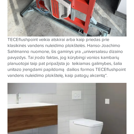
TECE
flushpoint veikia atskirai arba kaip priedas prie
klasikinės vandens nuleidimo plokštelės. Hanso-Joachimo
Sahlmanno nuomone, šis gaminys yra „universalasu dizaino
pavyzdys. Tai įrodo faktas, jog kūrybingi vonios kambarių
planuotojai taip pat pripažįsta jo teikiamas galimybes, šalia
unitazo įrengdami papildomą dailios formos
TECE
flushpoint
vandens nuleidimo plokštelę, kaip patogų akcentą“.