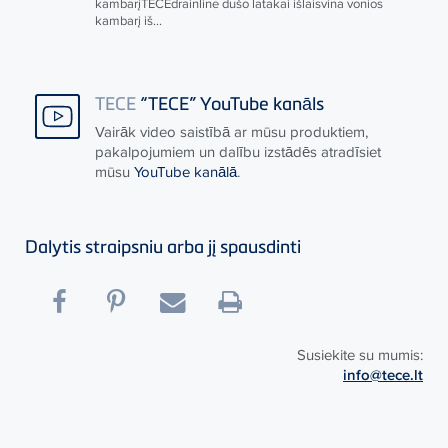
kambarį
TECE
drainline dušo latakai išlaisvina vonios
kambarį iš...
TECE
“TECE” YouTube kanāls
Vairāk video saistībā ar mūsu produktiem,
pakalpojumiem un dalību izstādēs atradīsiet
mūsu
YouTube kanālā
.
Dalytis straipsniu arba jį spausdinti
Susiekite su mumis:
info@tece.lt