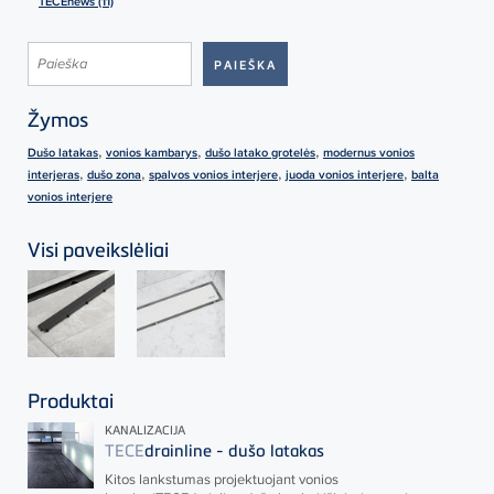
TECEnews (11)
Žymos
,
,
,
Dušo latakas
vonios kambarys
dušo latako grotelės
modernus vonios
,
,
,
,
interjeras
dušo zona
spalvos vonios interjere
juoda vonios interjere
balta
vonios interjere
Visi paveikslėliai
Produktai
KANALIZACIJA
TECE
drainline - dušo latakas
Kitos lankstumas projektuojant vonios