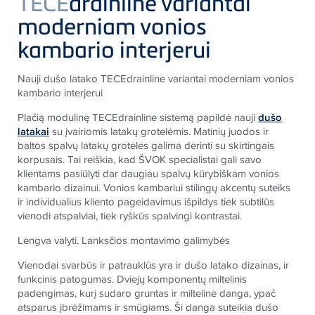
TECE
drainline variantai
moderniam vonios
kambario interjerui
Nauji dušo latako
TECE
drainline variantai moderniam vonios
kambario interjerui
Plačią modulinę
TECE
drainline sistemą papildė nauji
dušo
latakai
su įvairiomis latakų grotelėmis. Matinių juodos ir
baltos spalvų latakų groteles galima derinti su skirtingais
korpusais. Tai reiškia, kad ŠVOK specialistai gali savo
klientams pasiūlyti dar daugiau spalvų kūrybiškam vonios
kambario dizainui. Vonios kambariui stilingų akcentų suteiks
ir individualius kliento pageidavimus išpildys tiek subtilūs
vienodi atspalviai, tiek ryškūs spalvingi kontrastai.
Lengva valyti. Lanksčios montavimo galimybės
Vienodai svarbūs ir patrauklūs yra ir dušo latako dizainas, ir
funkcinis patogumas. Dviejų komponentų miltelinis
padengimas, kurį sudaro gruntas ir miltelinė danga, ypač
atsparus įbrėžimams ir smūgiams. Ši danga suteikia dušo