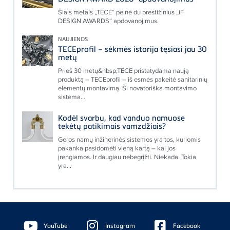
Šiais metais „TECE“ pelnė du prestižinius „iF
DESIGN AWARDS“ apdovanojimus.
NAUJIENOS
TECEprofil – sėkmės istorija tęsiasi jau 30
metų
Prieš 30 metų&nbsp;TECE pristatydama naują
produktą – TECEprofil – iš esmės pakeitė sanitarinių
elementų montavimą. Ši novatoriška montavimo
sistema...
Kodėl svarbu, kad vanduo namuose
tekėtų patikimais vamzdžiais?
Geros namų inžinerinės sistemos yra tos, kuriomis
pakanka pasidomėti vieną kartą – kai jos
įrengiamos. Ir daugiau nebegrįžti. Niekada. Tokia
yra...
Floating
Sidebar
YouTube
Instagram
Facebook