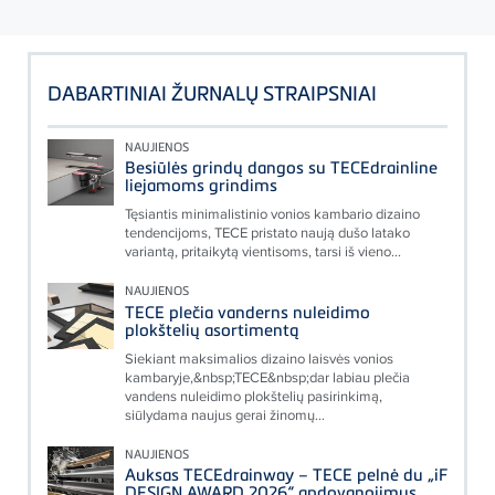
DABARTINIAI ŽURNALŲ STRAIPSNIAI
NAUJIENOS
Besiūlės grindų dangos su TECEdrainline
liejamoms grindims
Tęsiantis minimalistinio vonios kambario dizaino
tendencijoms, TECE pristato naują dušo latako
variantą, pritaikytą vientisoms, tarsi iš vieno...
NAUJIENOS
TECE plečia vanderns nuleidimo
plokštelių asortimentą
Siekiant maksimalios dizaino laisvės vonios
kambaryje,&nbsp;TECE&nbsp;dar labiau plečia
vandens nuleidimo plokštelių pasirinkimą,
siūlydama naujus gerai žinomų...
NAUJIENOS
Auksas TECEdrainway – TECE pelnė du „iF
DESIGN AWARD 2026“ apdovanojimus