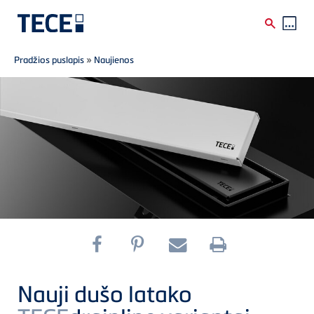
Breadcrumb
Skip to main content
Pradžios puslapis
»
Naujienos
Nauji dušo latako