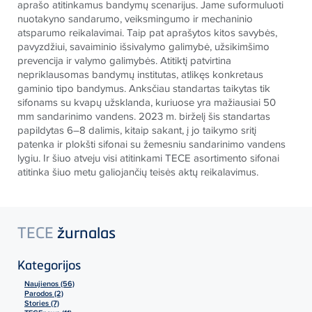
aprašo atitinkamus bandymų scenarijus. Jame suformuluoti
nuotakyno sandarumo, veiksmingumo ir mechaninio
atsparumo reikalavimai. Taip pat aprašytos kitos savybės,
pavyzdžiui, savaiminio išsivalymo galimybė, užsikimšimo
prevencija ir valymo galimybės. Atitiktį patvirtina
nepriklausomas bandymų institutas, atlikęs konkretaus
gaminio tipo bandymus. Anksčiau standartas taikytas tik
sifonams su kvapų užsklanda, kuriuose yra mažiausiai 50
mm sandarinimo vandens. 2023 m. birželį šis standartas
papildytas 6–8 dalimis, kitaip sakant, į jo taikymo sritį
patenka ir plokšti sifonai su žemesniu sandarinimo vandens
lygiu. Ir šiuo atveju visi atitinkami
TECE
asortimento sifonai
atitinka šiuo metu galiojančių teisės aktų reikalavimus.
TECE
žurnalas
Kategorijos
Naujienos (56)
Parodos (2)
Stories (7)