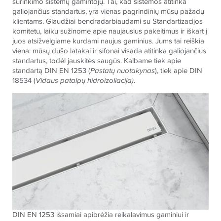
surinkimo sistemų gamintojų. Tai, kad sistemos atitinka
galiojančius standartus, yra vienas pagrindinių mūsų pažadų
klientams. Glaudžiai bendradarbiaudami su Standartizacijos
komitetu, laiku sužinome apie naujausius pakeitimus ir iškart į
juos atsižvelgiame kurdami naujus gaminius. Jums tai reiškia
viena: mūsų dušo latakai ir sifonai visada atitinka galiojančius
standartus, todėl jauskitės saugūs. Kalbame tiek apie
standartą DIN EN 1253 (
Pastatų nuotakynas
), tiek apie DIN
18534 (
Vidaus patalpų hidroizoliacija)
.
DIN EN 1253 išsamiai apibrėžia reikalavimus gaminiui ir