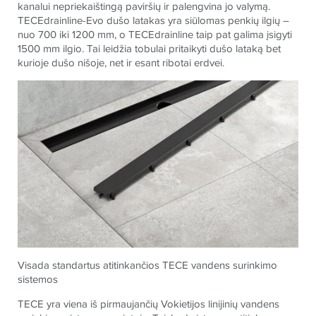
kanalui nepriekaištingą paviršių ir palengvina jo valymą.
TECE
drainline-Evo dušo latakas yra siūlomas penkių ilgių –
nuo 700 iki 1200 mm, o
TECE
drainline taip pat galima įsigyti
1500 mm ilgio. Tai leidžia tobulai pritaikyti dušo lataką bet
kurioje dušo nišoje, net ir esant ribotai erdvei.
Visada standartus atitinkančios
TECE
vandens surinkimo
sistemos
TECE
yra viena iš pirmaujančių Vokietijos linijinių vandens