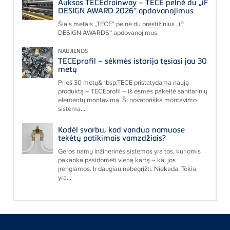
Auksas TECEdrainway – TECE pelnė du „iF
DESIGN AWARD 2026“ apdovanojimus
Šiais metais „TECE“ pelnė du prestižinius „iF
DESIGN AWARDS“ apdovanojimus.
NAUJIENOS
TECEprofil – sėkmės istorija tęsiasi jau 30
metų
Prieš 30 metų&nbsp;TECE pristatydama naują
produktą – TECEprofil – iš esmės pakeitė sanitarinių
elementų montavimą. Ši novatoriška montavimo
sistema...
Kodėl svarbu, kad vanduo namuose
tekėtų patikimais vamzdžiais?
Geros namų inžinerinės sistemos yra tos, kuriomis
pakanka pasidomėti vieną kartą – kai jos
įrengiamos. Ir daugiau nebegrįžti. Niekada. Tokia
yra...