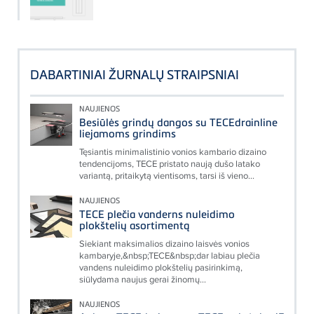
DABARTINIAI ŽURNALŲ STRAIPSNIAI
NAUJIENOS
Besiūlės grindų dangos su TECEdrainline
liejamoms grindims
Tęsiantis minimalistinio vonios kambario dizaino
tendencijoms, TECE pristato naują dušo latako
variantą, pritaikytą vientisoms, tarsi iš vieno...
NAUJIENOS
TECE plečia vanderns nuleidimo
plokštelių asortimentą
Siekiant maksimalios dizaino laisvės vonios
kambaryje,&nbsp;TECE&nbsp;dar labiau plečia
vandens nuleidimo plokštelių pasirinkimą,
siūlydama naujus gerai žinomų...
NAUJIENOS