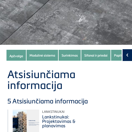
Subnavigation
‹
Modulinė sistema
Surinkimas
Sifonai ir priedai
Papildomas 
Apžvalga
of
current
Atsisiunčiama
Product
informacija
5
Atsisiunčiama informacija
LANKSTINUKAI
Lankstinukai:
Projektavimas &
planavimas