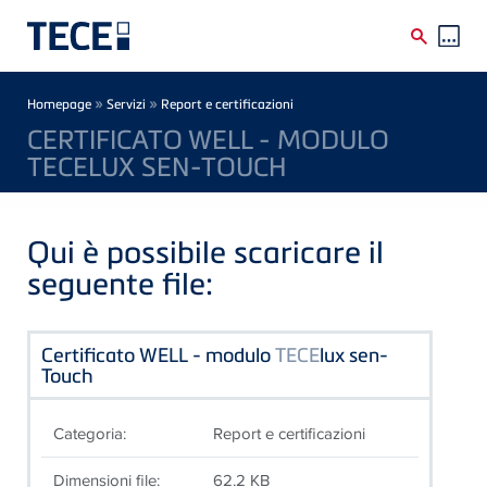
Skip to main content
Breadcrumb
»
»
Homepage
Servizi
Report e certificazioni
CERTIFICATO WELL - MODULO
TECELUX SEN-TOUCH
Qui è possibile scaricare il
seguente file:
Certificato WELL - modulo
TECE
lux sen-
Touch
Categoria:
Report e certificazioni
Dimensioni file:
62.2 KB