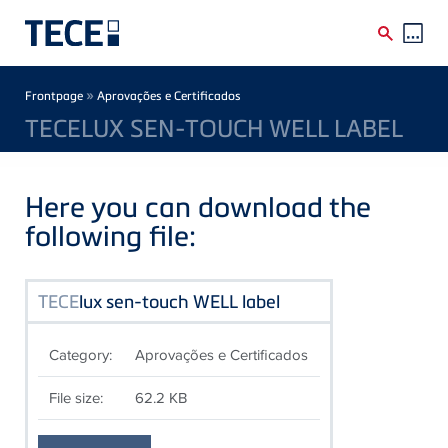
Skip to main content
Breadcrumb
»
Frontpage
Aprovações e Certificados
TECELUX SEN-TOUCH WELL LABEL
Here you can download the
following file:
TECE
lux sen-touch WELL label
Category:
Aprovações e Certificados
File size:
62.2 KB