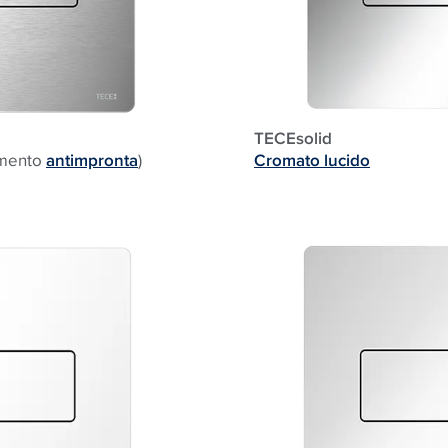
TECEsolid
tamento
anti
mpronta
)
Cromato lucido