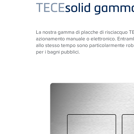
Product
TECE
solid gamm
La nostra gamma di placche di risciacquo 
azionamento manuale o elettronico. Entramb
allo stesso tempo sono particolarmente rob
per i bagni pubblici.