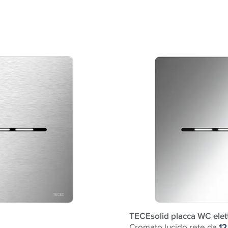
TECEsolid placca WC elet
Cromato lucido rete da
12