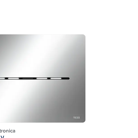
tronica
 V