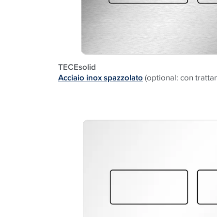
TECEsolid
Acciaio inox sp
azzolato
(optional: con trat