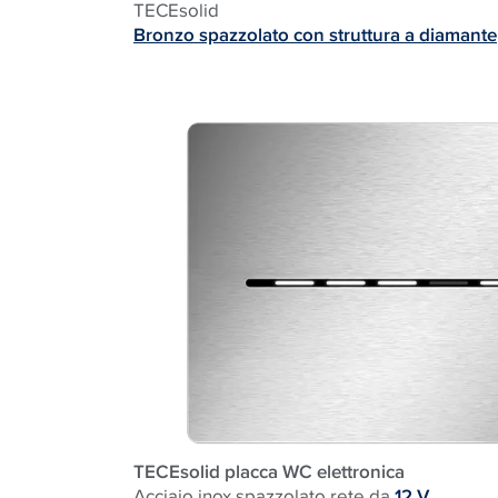
TECE
solid
Bronzo spazzolato con struttura a diamante
TECEsolid placca WC elettronica
Acciaio inox spazzolato rete da
12 V