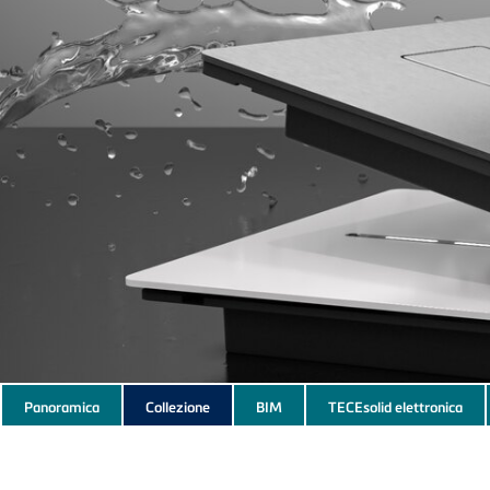
Subnavigation
Panoramica
Collezione
BIM
TECEsolid elettronica
of
current