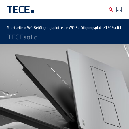
Direkt zum Inhalt
Breadcrumb
»
»
Startseite
WC-Betätigungsplatten
WC-Betätigungsplatte TECEsolid
TECEsolid