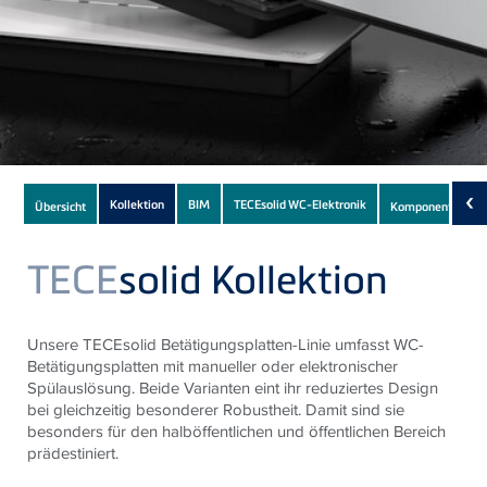
Subnavigation
‹
Kollektion
BIM
TECEsolid WC-Elektronik
Übersicht
Komponenten
of
current
TECE
solid Kollektion
Product
Unsere TECEsolid Betätigungsplatten-Linie umfasst WC-
Betätigungsplatten mit manueller oder elektronischer
Spülauslösung. Beide Varianten eint ihr reduziertes Design
bei gleichzeitig besonderer Robustheit. Damit sind sie
besonders für den halböffentlichen und öffentlichen Bereich
prädestiniert.