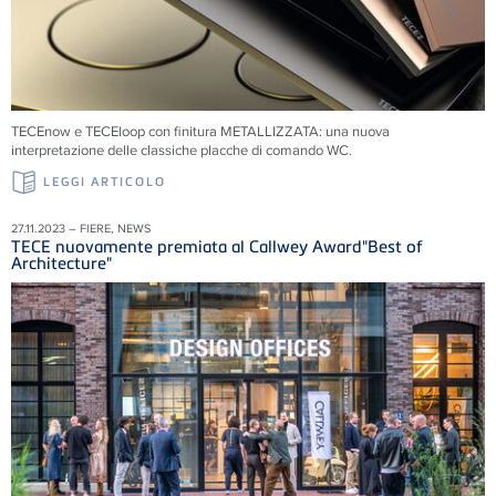
TECEnow e TECEloop con finitura METALLIZZATA: una nuova
interpretazione delle classiche placche di comando WC.
LEGGI ARTICOLO
27.11.2023 – FIERE, NEWS
TECE nuovamente premiata al Callwey Award"Best of
Architecture"