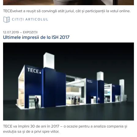
TECEvelvet a reușit să convingă atât juriul, cât și participanții la votul online.
CITIŢI ARTICOLUL
12.07.2019 – EXPOZIȚII
Ultimele impresii de la ISH 2017
TECE va împlini 30 de ani în 2017 – o ocazie pentru a analiza compania şi
evoluţia sa şi de a privi spre viitor.