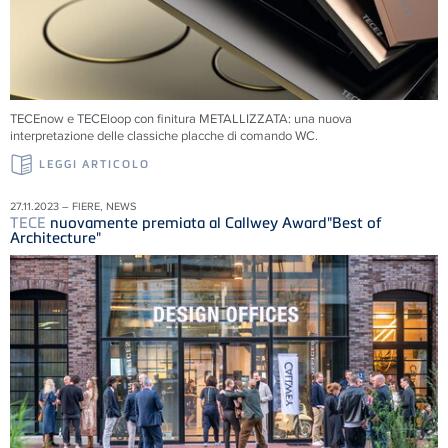
TECEnow e TECEloop con finitura METALLIZZATA: una nuova
interpretazione delle classiche placche di comando WC.
LEGGI ARTICOLO
27.11.2023 – FIERE, NEWS
TECE
nuovamente premiata al Callwey Award"Best of
Architecture"