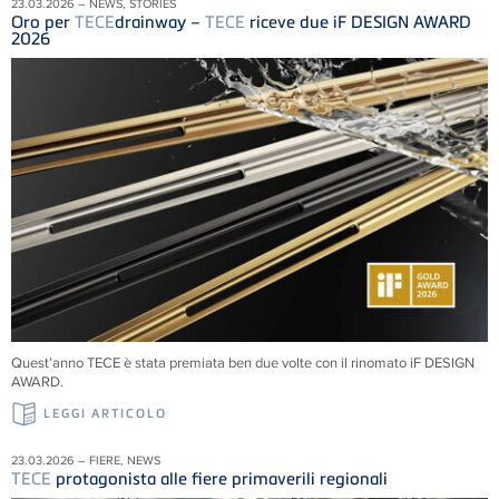
23.03.2026 – NEWS, STORIES
Oro per
TECE
drainway –
TECE
riceve due iF DESIGN AWARD
2026
Quest’anno TECE è stata premiata ben due volte con il rinomato iF DESIGN
AWARD.
LEGGI ARTICOLO
23.03.2026 – FIERE, NEWS
TECE
protagonista alle fiere primaverili regionali