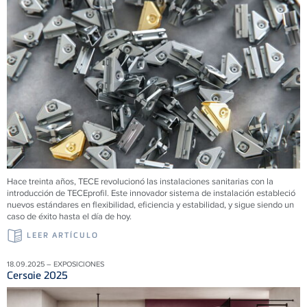
Hace treinta años,
TECE
revolucionó las instalaciones sanitarias con la
introducción de
TECE
profil. Este innovador sistema de instalación estableció
nuevos estándares en flexibilidad, eficiencia y estabilidad, y sigue siendo un
caso de éxito hasta el día de hoy.
LEER ARTÍCULO
18.09.2025 – EXPOSICIONES
Cersaie 2025