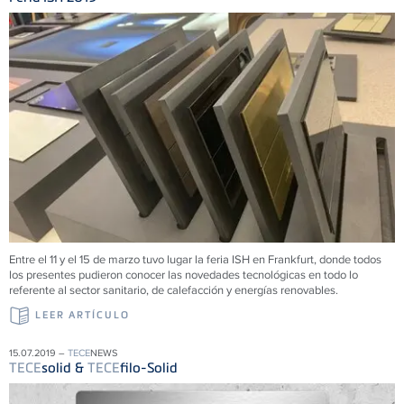
Entre el 11 y el 15 de marzo tuvo lugar la feria ISH en Frankfurt, donde todos
los presentes pudieron conocer las novedades tecnológicas en todo lo
referente al sector sanitario, de calefacción y energías renovables.
LEER ARTÍCULO
15.07.2019 –
TECE
NEWS
TECE
solid &
TECE
filo-Solid