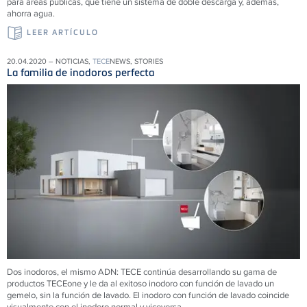
para áreas públicas, que tiene un sistema de doble descarga y, además,
ahorra agua.
LEER ARTÍCULO
20.04.2020 – NOTICIAS,
TECE
NEWS, STORIES
La familia de inodoros perfecta
Dos inodoros, el mismo ADN: TECE continúa desarrollando su gama de
productos TECEone y le da al exitoso inodoro con función de lavado un
gemelo, sin la función de lavado. El inodoro con función de lavado coincide
visualmente con el inodoro normal y viceversa.