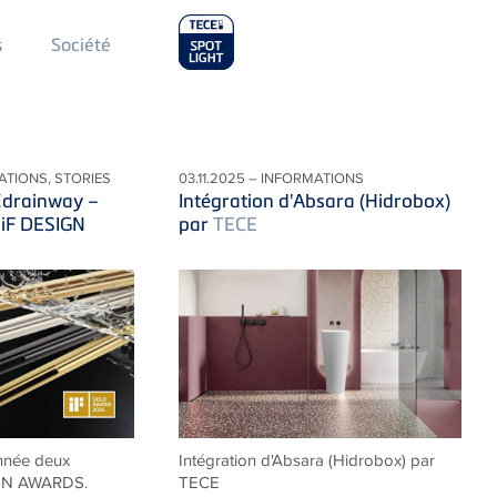
Main
s
Société
Menu
2
ATIONS, STORIES
03.11.2025 – INFORMATIONS
E
drainway –
Intégration d'Absara (Hidrobox)
 iF DESIGN
par
TECE
nnée deux
Intégration d'Absara (Hidrobox) par
IGN AWARDS.
TECE