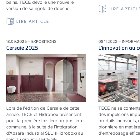
bains, TECE dévoile une nouvelle
version de sa rigole de douche.
LIRE ARTICL
LIRE ARTICLE
18.09.2025 – EXPOSITIONS
08.11.2022 – INFORM
Cersaie 2025
L’innovation au 
Lors de l’édition de Cersaie de cette
TECE
ne se content
année, TECE et Hidrobox présentent
des impulsions impo
pour la première fois leur proposition
produits innovants, 
commune, à la suite de l’intégration
pionnière en matière
d’Absara Industrial SLU (Hidrobox) au
d'entreposage effica
sein du groupe TECE SE.