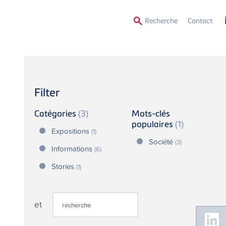
Secon
Recherche
Contact
Menu
Filter
Catégories
(3)
Mots-clés
populaires
(1)
Expositions
(1)
Société
(3)
Informations
(6)
Stories
(1)
et
Floating
Sidebar