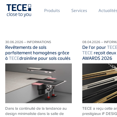
Main
Produits
Services
Actualité
Menü
1
Skip to main content
30.06.2026 – INFORMATIONS
08.04.2026 – INFORM
Revêtements de sols
De l'or pour
TEC
parfaitement homogènes grâce
TECE
reçoit deux
à
TECE
drainline pour sols coulés
AWARDS 2026
Dans la continuité de la tendance au
TECE a reçu cette a
design minimaliste dans la salle de
prestigieux iF DES