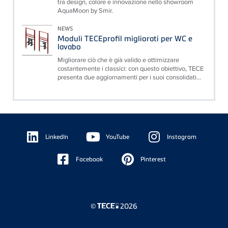
tra design, colore e innovazione nello showroom
AquaMoon by Smir.
NEWS
Moduli TECEprofil migliorati per WC e
lavabo
Migliorare ciò che è già valido e ottimizzare
costantemente i classici: con questo obiettivo, TECE
presenta due aggiornamenti per i suoi consolidati...
Floating
Sidebar
LinkedIn
YouTube
Instagram
Facebook
Pinterest
©
2026