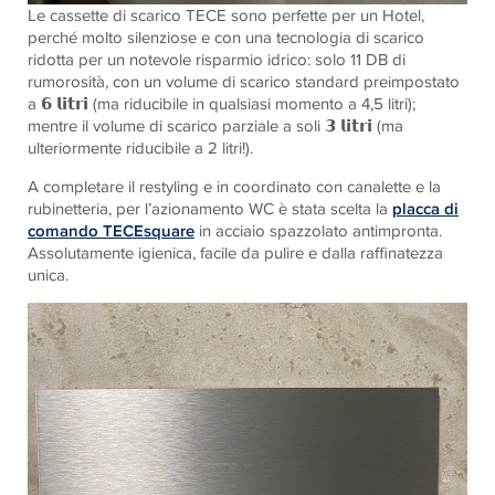
Le cassette di scarico
TECE
sono perfette per un Hotel,
perché molto silenziose e con una tecnologia di scarico
ridotta per un notevole risparmio idrico: s
olo 11 DB di
rumorosità, con un volume di scarico standard
preimpostato
a 𝟲
𝗹𝗶𝘁𝗿𝗶 (ma riducibile in qualsiasi momento a
4,5 litri);
mentre il volume di scarico parziale a soli 𝟯
𝗹𝗶𝘁𝗿𝗶 (ma
ulteriormente riducibile a 2 litri!).
A completare il restyling e in coordinato con canalette e la
rubinetteria, per l’azionamento WC è stata scelta la
placca di
comando TECEsquare
in acciaio spazzolato antimpronta.
Assolutamente igienica, facile da pulire e dalla raffinatezza
unica.