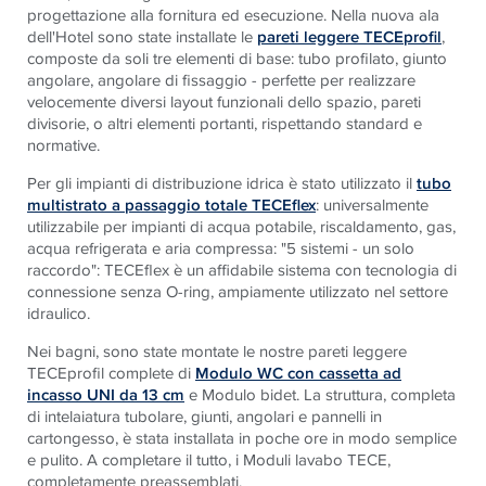
progettazione alla fornitura ed esecuzione. Nella nuova ala
dell'Hotel sono state installate le
pareti leggere TECEprofil
,
composte da soli tre elementi di base: tubo profilato, giunto
angolare, angolare di fissaggio - perfette per realizzare
velocemente diversi layout funzionali dello spazio, pareti
divisorie, o altri elementi portanti, rispettando standard e
normative.
Per gli impianti di distribuzione idrica è stato utilizzato il
tubo
multistrato a passaggio totale TECEflex
: universalmente
utilizzabile per impianti di acqua potabile, riscaldamento, gas,
acqua refrigerata e aria compressa: "5 sistemi - un solo
raccordo":
TECE
flex è un affidabile sistema con tecnologia di
connessione senza O-ring, ampiamente utilizzato nel settore
idraulico.
Nei bagni, sono state montate le nostre pareti leggere
TECE
profil complete di
Modulo WC con cassetta ad
incasso
UNI da 13 cm
e Modulo bidet. La struttura, completa
di
intelaiatura tubolare, giunti, angolari e pannelli in
cartongesso,
è stata installata in poche ore in modo semplice
e pulito. A
completare il tutto, i Moduli lavabo
TECE
,
completamente
preassemblati.