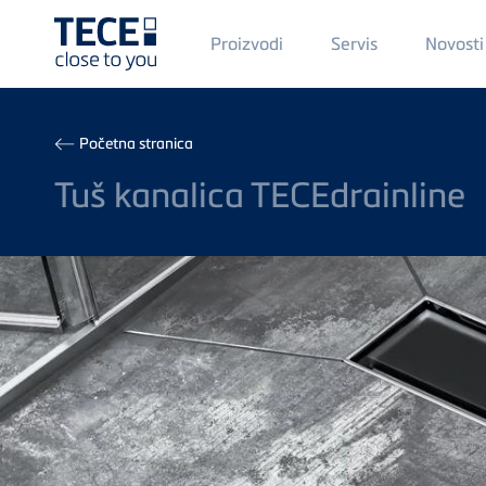
Main
Proizvodi
Servis
Novosti
Menü
1
Skip to main content
Breadcrumb
Početna stranica
Tuš kanalica TECEdrainline