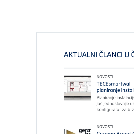
AKTUALNI ČLANCI U
NOVOSTI
TECEsmartwall –
planiranje insta
Planiranje instalac
još jednostavnije u
konfigurator za brzo
NOVOSTI
German Brand A