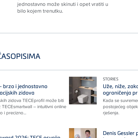
jednostavno može skinuti i opet vratiti u
bilo kojem trenutku.
 ČASOPISIMA
STORIES
 brzo i jednostavno
Uže, niže, zak
lacijskih zidova
ograničenja pr
ijskih zidova TECEprofil može biti
Kada se suvremeni
z TECEsmartwall – intuitivni online
postojećeg objek
 i precizno...
rješenja.
Denis Gessler 
ward 2026: TECE osvojio