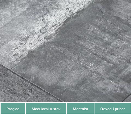
Subnavigation
Pregled
Modularni sustav
Montaža
Odvodi i pribor
of
current