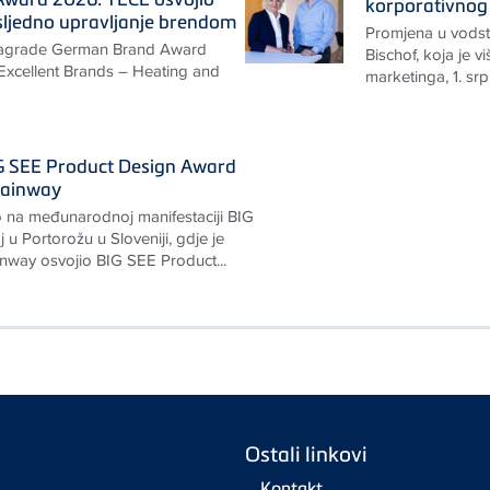
korporativnog
sljedno upravljanje brendom
Promjena u vodstv
nagrade German Brand Award
Bischof, koja je v
„Excellent Brands – Heating and
marketinga, 1. srp
G SEE Product Design Award
rainway
 na međunarodnoj manifestaciji BIG
u Portorožu u Sloveniji, gdje je
way osvojio BIG SEE Product...
Ostali linkovi
Kontakt