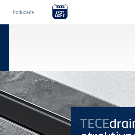
Main
Poduzeće
Menu
2
TECE
drai