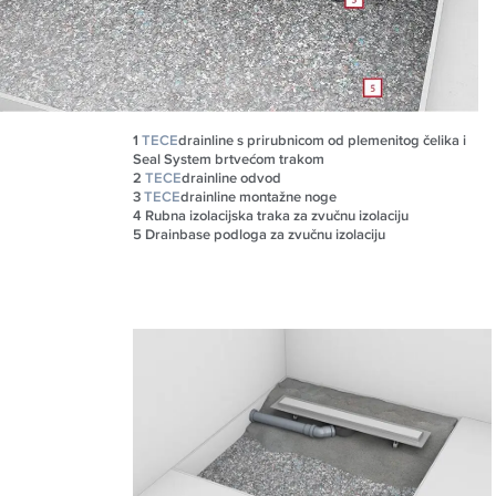
1
TECE
drainline s prirubnicom od plemenitog čelika i
Seal System brtvećom trakom
2
TECE
drainline odvod
3
TECE
drainline montažne noge
4
Rubna izolacijska traka za zvučnu izolaciju
5
Drainbase podloga za zvučnu izolaciju