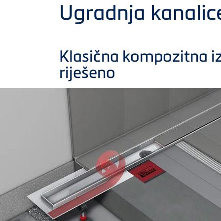
Product
Ugradnja kanali
Klasična kompozitna iz
riješeno