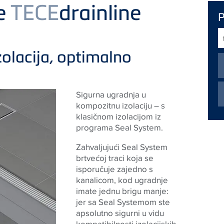
ce
TECE
drainline
t
p
olacija, optimalno
Sigurna ugradnja u
kompozitnu izolaciju – s
klasičnom izolacijom iz
programa Seal System.
Zahvaljujući Seal System
brtvećoj traci koja se
isporučuje zajedno s
kanalicom, kod ugradnje
imate jednu brigu manje:
jer sa Seal Systemom ste
apsolutno sigurni u vidu
kompatibilnosti izolacijskih