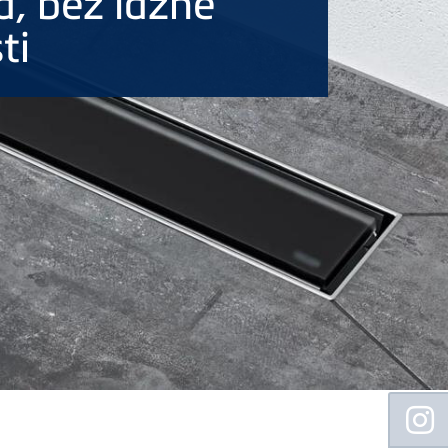
a, bez lažne
ti
Floating
Sidebar