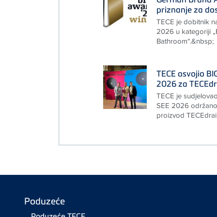
priznanje za do
TECE je dobitnik 
2026 u kategoriji 
Bathroom“.&nbsp;
TECE osvojio BI
2026 za TECEd
TECE je sudjelovao
SEE 2026 održanoj 
proizvod TECEdrain
Poduzeće
Poduzeće TECE