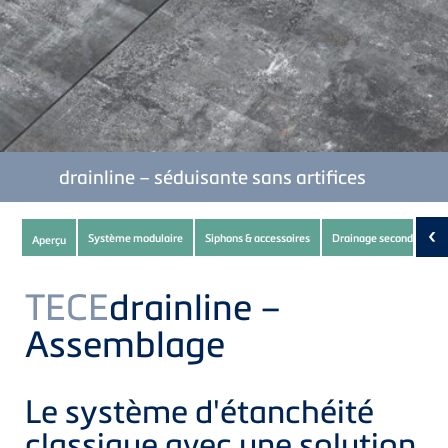
TECE
drainline – séduisante sans artifices
Subnavigation
‹
Système modulaire
Siphons & accessoires
Drainage secondaire
Aperçu
of
current
TECE
drainline –
Product
Assemblage
Le système d'étanchéité
classique avec une solution