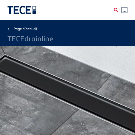
Skip to main content
Breadcrumb
Page d’accueil
TECEdrainline